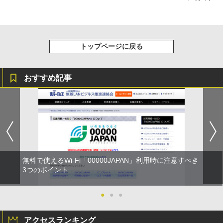
トップページに戻る
おすすめ記事
無料で使えるWi-Fi「00000JAPAN」利用時に注意すべき
3つのポイント
●
●
●
アクセスランキング