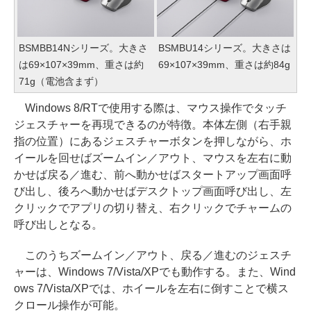
BSMBB14Nシリーズ。大きさ
BSMBU14シリーズ。大きさは
は69×107×39mm、重さは約
69×107×39mm、重さは約84g
71g（電池含まず）
Windows 8/RTで使用する際は、マウス操作でタッチ
ジェスチャーを再現できるのが特徴。本体左側（右手親
指の位置）にあるジェスチャーボタンを押しながら、ホ
イールを回せばズームイン／アウト、マウスを左右に動
かせば戻る／進む、前へ動かせばスタートアップ画面呼
び出し、後ろへ動かせばデスクトップ画面呼び出し、左
クリックでアプリの切り替え、右クリックでチャームの
呼び出しとなる。
このうちズームイン／アウト、戻る／進むのジェスチ
ャーは、Windows 7/Vista/XPでも動作する。また、Wind
ows 7/Vista/XPでは、ホイールを左右に倒すことで横ス
クロール操作が可能。