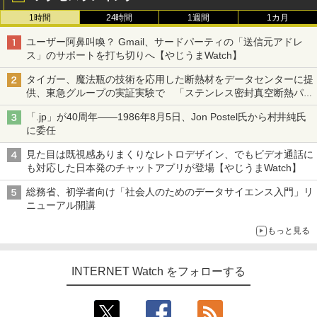
1時間
24時間
1週間
1カ月
ユーザー阿鼻叫喚？ Gmail、サードパーティの「送信元アドレ
ス」のサポートを打ち切りへ【やじうまWatch】
タイガー、魔法瓶の技術を応用した断熱材をデータセンターに提
供、東急グループの実証実験で 「ステンレス密封真空断熱パネ
ル TIVIP」
「.jp」が40周年――1986年8月5日、Jon Postel氏から村井純氏
に委任
見た目は既視感ありまくりなレトロデザイン、でもビデオ通話に
も対応した日本発のチャットアプリが登場【やじうまWatch】
総務省、初学者向け「社会人のためのデータサイエンス入門」リ
ニューアル開講
もっと見る
INTERNET Watch をフォローする