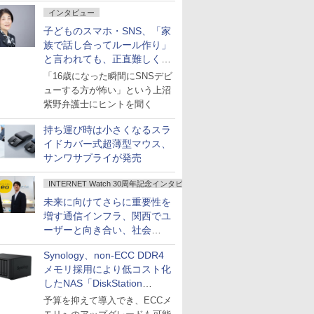
インタビュー
子どものスマホ・SNS、「家
族で話し合ってルール作り」
と言われても、正直難しくな
いですか？
「16歳になった瞬間にSNSデビ
ューする方が怖い」という上沼
紫野弁護士にヒントを聞く
持ち運び時は小さくなるスラ
イドカバー式超薄型マウス、
サンワサプライが発売
INTERNET Watch 30周年記念インタビュー
未来に向けてさらに重要性を
増す通信インフラ、関西でユ
ーザーと向き合い、社会
の“あたらしい”を起動し続け
Synology、non-ECC DDR4
る～オプテージ
メモリ採用により低コスト化
したNAS「DiskStation
neo+」シリーズ
予算を抑えて導入でき、ECCメ