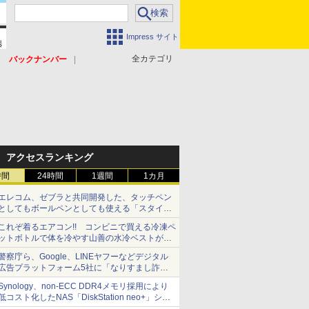
Impress サイト
全カテゴリ
バックナンバー
アクセスランキング
時間
24時間
1週間
1カ月
エレコム、ゼブラと共同開発した、タッチペン
としてもボールペンとしても使える「スタイラ
スツーウェイ」発売 iPadにも紙にも、持ち替
これぞ着るエアコン!! コンビニで買える冷凍ペ
えずに書き込める
ットボトルで体を冷やす山善の水冷ベストがロ
ードバイクにちょうどいい【ぼっち・ざ・ろー
警察庁ら、Google、LINEヤフーなどデジタル
ど！その14】【空いた時間でなにしてる？】
広告プラットフォーム5社に「なりすまし詐欺
広告」対策強化を要請 著名人の写真や映像を
Synology、non-ECC DDR4メモリ採用により
使った投資詐欺などへの対策として
低コスト化したNAS「DiskStation neo+」シリ
ーズ 予算を抑えて導入でき、ECCメモリへの