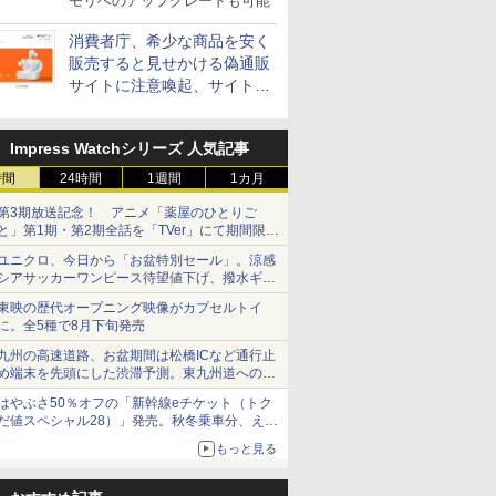
モリへのアップグレードも可能
消費者庁、希少な商品を安く
販売すると見せかける偽通販
サイトに注意喚起、サイト名
とドメイン名を公表
Impress Watchシリーズ 人気記事
時間
24時間
1週間
1カ月
第3期放送記念！ アニメ「薬屋のひとりご
と」第1期・第2期全話を「TVer」にて期間限定
で順次無料配信開始
ユニクロ、今日から「お盆特別セール」。涼感
シアサッカーワンピース待望値下げ、撥水ギア
ショーツは1990円に
東映の歴代オープニング映像がカプセルトイ
に。全5種で8月下旬発売
九州の高速道路、お盆期間は松橋ICなど通行止
め端末を先頭にした渋滞予測。東九州道への迂
回は料金調整を実施
はやぶさ50％オフの「新幹線eチケット（トク
だ値スペシャル28）」発売。秋冬乗車分、えき
ねっと限定
もっと見る