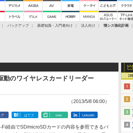
バックアップ
基礎知識・入門者向け
法人向け
情シス強化計画
1
リー駆動のワイヤレスカードリーダー
」
（2013/5/8 06:00）
ェア
はてブ
note
LinkedIn
は、Wi-Fi経由でSD/microSDカードの内容を参照できるバ