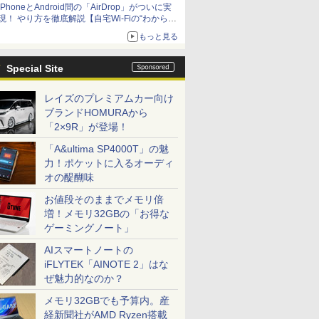
iPhoneとAndroid間の「AirDrop」がついに実
アップグレードも可能
現！ やり方を徹底解説【自宅Wi-Fiの“わからな
い”をスッキリ！】
もっと見る
Special Site
レイズのプレミアムカー向け
ブランドHOMURAから
「2×9R」が登場！
「A&ultima SP4000T」の魅
力！ポケットに入るオーディ
オの醍醐味
お値段そのままでメモリ倍
増！メモリ32GBの「お得な
ゲーミングノート」
AIスマートノートの
iFLYTEK「AINOTE 2」はな
ぜ魅力的なのか？
メモリ32GBでも予算内。産
経新聞社がAMD Ryzen搭載