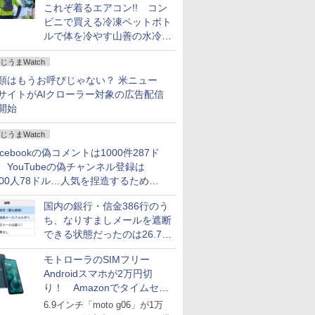
これぞ着るエアコン!! コン
ビニで買える冷凍ペットボト
ルで体を冷やす山善の水冷ベ
ストがロードバイクにちょう
じうまWatch
どいい【ぼっち・ざ・ろー
ど！その14】
類はもうお呼びじゃない？ 米ニュー
サイトがAIクローラー対象の広告配信
開始
じうまWatch
acebookの偽コメントは1000件287ド
、YouTubeの偽チャンネル登録は
000人78ドル…人気を捏造するための
格リストが公開中
国内の銀行・信金386行のう
ち、なりすましメールを遮断
できる状態だったのは26.7％
にとどまる～GMOブランド
モトローラのSIMフリー
セキュリティ調査
Androidスマホが2万円切
り！ Amazonでタイムセー
ル
6.9インチ「moto g06」が1万