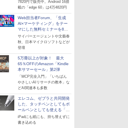
7820円で販売中。Android 16搭
載の「edge 60」は4万4820円
Web担当者Forum、「生成
AI×マーケティング」をテー
マにした無料セミナーを8月
27日にオンライン開催
サイバーエージェントや文藝春
秋、日本マイクロソフトなどが
登壇
5万冊以上が対象！ 最大
65％OFFのAmazon「Kindle
本サマーセール」第2弾
「MCP完全入門」「いちばん
やさしいAIリサーチの教本」な
どAI関連本も多数
エレコム、ゼブラと共同開発
した、タッチペンとしてもボ
ールペンとしても使える「ス
タイラスツーウェイ」発売
iPadにも紙にも、持ち替えずに
書き込める