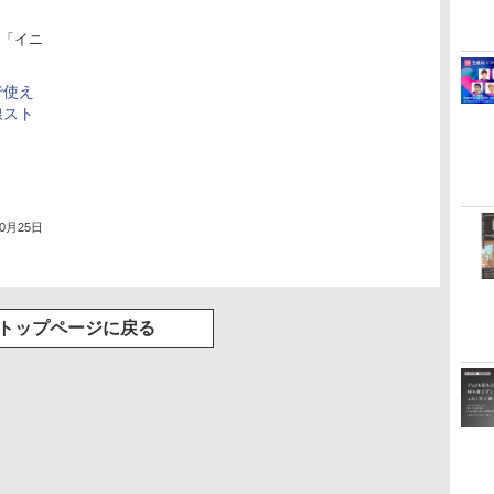
「イニ
で使え
線スト
10月25日
トップページに戻る