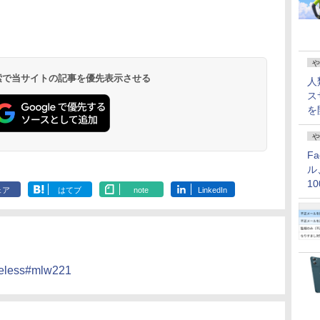
や
 検索で当サイトの記事を優先表示させる
人
ス
を
や
F
ル
1
ェア
はてブ
note
LinkedIn
価
ireless#mlw221