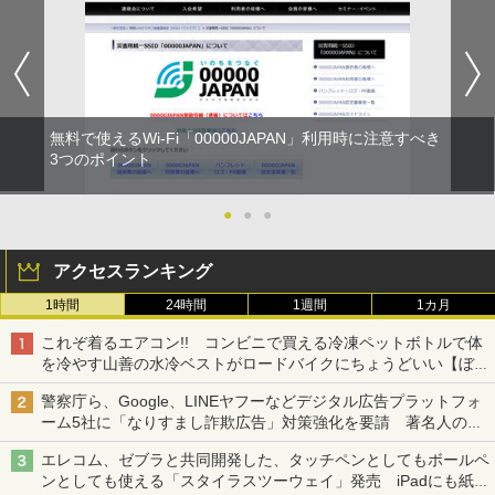
無料で使えるWi-Fi「00000JAPAN」利用時に注意すべき
3つのポイント
●
●
●
アクセスランキング
1時間
24時間
1週間
1カ月
これぞ着るエアコン!! コンビニで買える冷凍ペットボトルで体
を冷やす山善の水冷ベストがロードバイクにちょうどいい【ぼっ
ち・ざ・ろーど！その14】【空いた時間でなにしてる？】
警察庁ら、Google、LINEヤフーなどデジタル広告プラットフォ
ーム5社に「なりすまし詐欺広告」対策強化を要請 著名人の写
真や映像を使った投資詐欺などへの対策として
エレコム、ゼブラと共同開発した、タッチペンとしてもボールペ
ンとしても使える「スタイラスツーウェイ」発売 iPadにも紙に