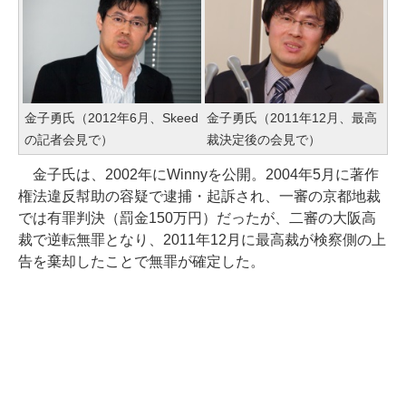
金子勇氏（2012年6月、Skeed
金子勇氏（2011年12月、最高
の記者会見で）
裁決定後の会見で）
金子氏は、2002年にWinnyを公開。2004年5月に著作
権法違反幇助の容疑で逮捕・起訴され、一審の京都地裁
では有罪判決（罰金150万円）だったが、二審の大阪高
裁で逆転無罪となり、2011年12月に最高裁が検察側の上
告を棄却したことで無罪が確定した。