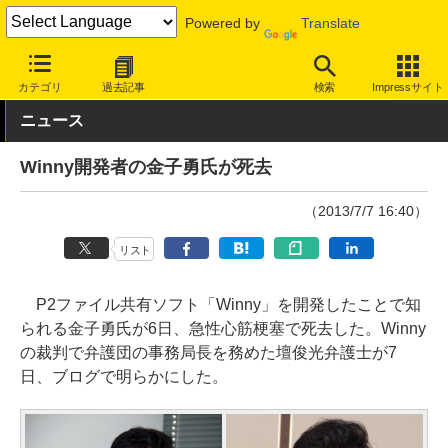
Powered by
Translate
INTERNET Watch
トピック
業界動向
著作権・知財
カテゴリ
過去記事
検索
Impressサイト
ニュース
Winny開発者の金子勇氏が死去
（2013/7/7 16:40）
リスト
P2ファイル共有ソフト「Winny」を開発したことで知
られる金子勇氏が6日、急性心筋梗塞で死去した。Winny
の裁判で弁護団の事務局長を務めた壇俊光弁護士が7
日、ブログで明らかにした。