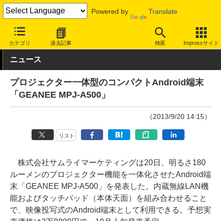
Powered by
Translate
INTERNET Watch
ハードウェア
デバイス
モバイル端末
カテゴリ
過去記事
検索
Impressサイト
ニュース
プロジェクター一体型のコンパクトAndroid端末
「GEANEE MPJ-A500」
（2013/9/20 14:15）
リスト
株式会社サムライマーケティングは20日、明るさ180
ルーメンのプロジェクター機能を一体化させたAndroid端
末「GEANEE MPJ-A500」を発表した。内蔵無線LAN機
能およびタッチパッド（本体天面）を組み合わせること
で、映像投写式のAndroid端末として利用できる。予想実