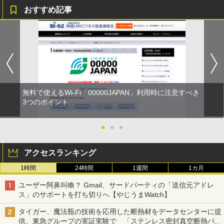
おすすめ記事
無料で使えるWi-Fi「00000JAPAN」利用時に注意すべき
3つのポイント
●
●
●
アクセスランキング
1時間
24時間
1週間
1カ月
ユーザー阿鼻叫喚？ Gmail、サードパーティの「送信元アドレ
ス」のサポートを打ち切りへ【やじうまWatch】
タイガー、魔法瓶の技術を応用した断熱材をデータセンターに提
供、東急グループの実証実験で 「ステンレス密封真空断熱パネ