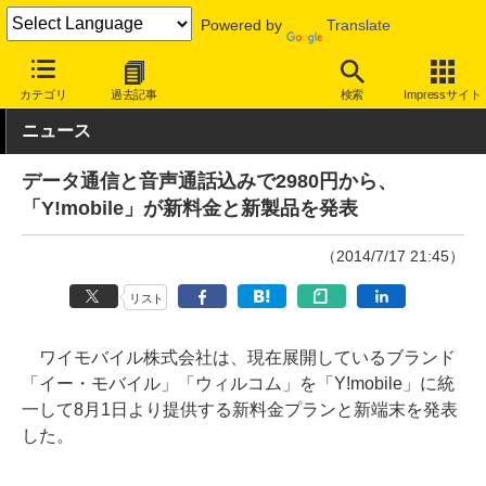
Powered by
Translate
INTERNET Watch
サービス/ソフト
通信
携帯回線
カテゴリ
過去記事
検索
Impressサイト
ニュース
データ通信と音声通話込みで2980円から、
「Y!mobile」が新料金と新製品を発表
（2014/7/17 21:45）
リスト
ワイモバイル株式会社は、現在展開しているブランド
「イー・モバイル」「ウィルコム」を「Y!mobile」に統
一して8月1日より提供する新料金プランと新端末を発表
した。