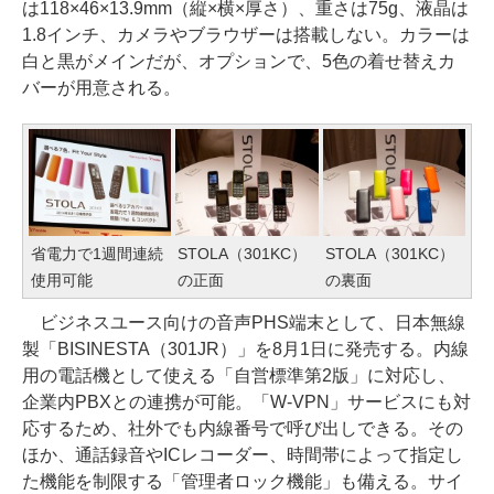
は118×46×13.9mm（縦×横×厚さ）、重さは75g、液晶は
1.8インチ、カメラやブラウザーは搭載しない。カラーは
白と黒がメインだが、オプションで、5色の着せ替えカ
バーが用意される。
省電力で1週間連続
STOLA（301KC）
STOLA（301KC）
使用可能
の正面
の裏面
ビジネスユース向けの音声PHS端末として、日本無線
製「BISINESTA（301JR）」を8月1日に発売する。内線
用の電話機として使える「自営標準第2版」に対応し、
企業内PBXとの連携が可能。「W-VPN」サービスにも対
応するため、社外でも内線番号で呼び出しできる。その
ほか、通話録音やICレコーダー、時間帯によって指定し
た機能を制限する「管理者ロック機能」も備える。サイ