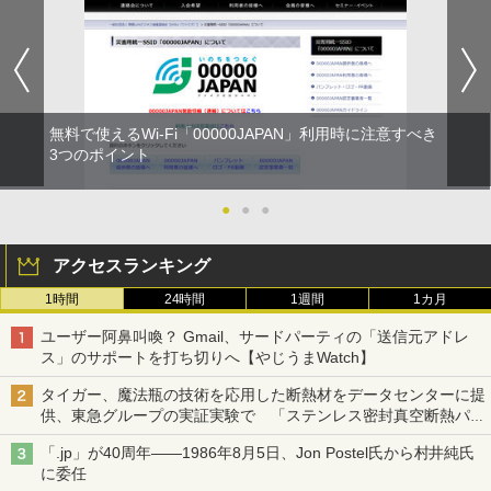
無料で使えるWi-Fi「00000JAPAN」利用時に注意すべき
3つのポイント
●
●
●
アクセスランキング
1時間
24時間
1週間
1カ月
ユーザー阿鼻叫喚？ Gmail、サードパーティの「送信元アドレ
ス」のサポートを打ち切りへ【やじうまWatch】
タイガー、魔法瓶の技術を応用した断熱材をデータセンターに提
供、東急グループの実証実験で 「ステンレス密封真空断熱パネ
ル TIVIP」
「.jp」が40周年――1986年8月5日、Jon Postel氏から村井純氏
に委任