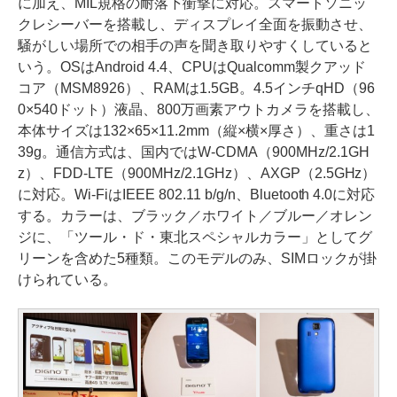
に加え、MIL規格の耐落下衝撃に対応。スマートソニッ
クレシーバーを搭載し、ディスプレイ全面を振動させ、
騒がしい場所での相手の声を聞き取りやすくしていると
いう。OSはAndroid 4.4、CPUはQualcomm製クアッド
コア（MSM8926）、RAMは1.5GB。4.5インチqHD（96
0×540ドット）液晶、800万画素アウトカメラを搭載し、
本体サイズは132×65×11.2mm（縦×横×厚さ）、重さは1
39g。通信方式は、国内ではW-CDMA（900MHz/2.1GH
z）、FDD-LTE（900MHz/2.1GHz）、AXGP（2.5GHz）
に対応。Wi-FiはIEEE 802.11 b/g/n、Bluetooth 4.0に対応
する。カラーは、ブラック／ホワイト／ブルー／オレン
ジに、「ツール・ド・東北スペシャルカラー」としてグ
リーンを含めた5種類。このモデルのみ、SIMロックが掛
けられている。