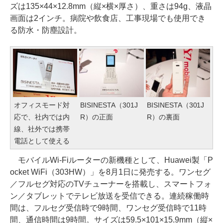
ズは135×44×12.8mm（縦×横×厚さ）、重さは94g、液晶
画面は2インチ。病院や飲食店、工事現場でも使用でき
る防水・防塵設計。
オフィスモード対
BISINESTA（301J
BISINESTA（301J
応で、社内では内
R）の正面
R）の裏面
線、社外では携帯
電話として使える
モバイルWi-Fiルーターの新機種として、Huawei製「P
ocket WiFi（303HW）」を8月1日に発売する。ワンセグ
／フルセグ対応のTVチューナーを搭載し、スマートフォ
ン／タブレットでテレビ放送を受信できる。連続稼働時
間は、フルセグ受信時で9時間、ワンセグ受信時で11時
間、通信時間は9時間。サイズは59.5×101×15.9mm（縦×