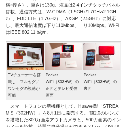
横×厚さ）、重さは130g、液晶は2.4インチタッチパネル
搭載。通信方式は、W-CDMA（1.5GHz/1.7GHz/2.1GH
z）、FDD-LTE（1.7GHz）、AXGP（2.5GHz）に対応
し、最大通信速度は下り110Mbps、上り10Mbps。Wi-Fi
はIEEE 802.11 b/g/n。
TVチューナーを搭
Pocket
Pocket
載し、フルセグ／
WiFi（303HW）の
WiFi（303HW）の
ワンセグの視聴が
正面とテレビ受信
裏面
可能
画面
スマートフォンの新機種として、Huawei製「STREA
M S（302HW）」を8月1日に発売する。f値2.0のレンズ
を搭載した800万画素アウトカメラと、500万画素のイン
カメラを搭載。綺麗に自分撮りができるという。OSはA