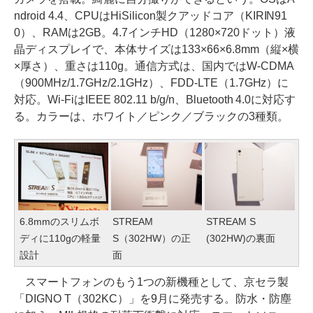
ndroid 4.4、CPUはHiSilicon製クアッドコア（KIRIN91
0）、RAMは2GB。4.7インチHD（1280×720ドット）液
晶ディスプレイで、本体サイズは133×66×6.8mm（縦×横
×厚さ）、重さは110g。通信方式は、国内ではW-CDMA
（900MHz/1.7GHz/2.1GHz）、FDD-LTE（1.7GHz）に
対応。Wi-FiはIEEE 802.11 b/g/n、Bluetooth 4.0に対応す
る。カラーは、ホワイト／ピンク／ブラックの3種類。
6.8mmのスリムボ
STREAM
STREAM S
ディに110gの軽量
S（302HW）の正
(302HW)の裏面
設計
面
スマートフォンのもう1つの新機種として、京セラ製
「DIGNO T（302KC）」を9月に発売する。防水・防塵