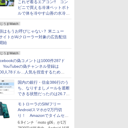
これぞ着るエアコン!! コン
ビニで買える冷凍ペットボト
ルで体を冷やす山善の水冷ベ
ストがロードバイクにちょう
じうまWatch
どいい【ぼっち・ざ・ろー
ど！その14】
類はもうお呼びじゃない？ 米ニュー
サイトがAIクローラー対象の広告配信
開始
じうまWatch
acebookの偽コメントは1000件287ド
、YouTubeの偽チャンネル登録は
000人78ドル…人気を捏造するための
格リストが公開中
国内の銀行・信金386行のう
ち、なりすましメールを遮断
できる状態だったのは26.7％
にとどまる～GMOブランド
モトローラのSIMフリー
セキュリティ調査
Androidスマホが2万円切
り！ Amazonでタイムセー
ル
6.9インチ「moto g06」が1万