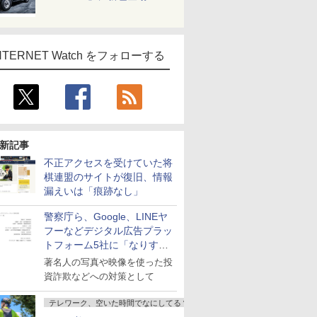
NTERNET Watch をフォローする
新記事
不正アクセスを受けていた将
棋連盟のサイトが復旧、情報
漏えいは「痕跡なし」
警察庁ら、Google、LINEヤ
フーなどデジタル広告プラッ
トフォーム5社に「なりすま
し詐欺広告」対策強化を要請
著名人の写真や映像を使った投
資詐欺などへの対策として
テレワーク、空いた時間でなにしてる？