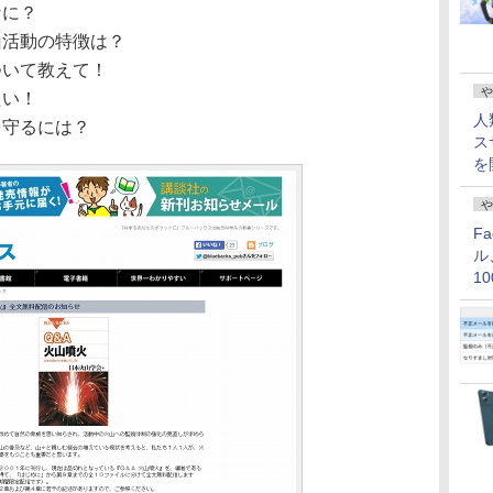
なに？
活動の特徴は？
いて教えて！
や
たい！
人
守るには？
ス
を
や
F
ル
1
価