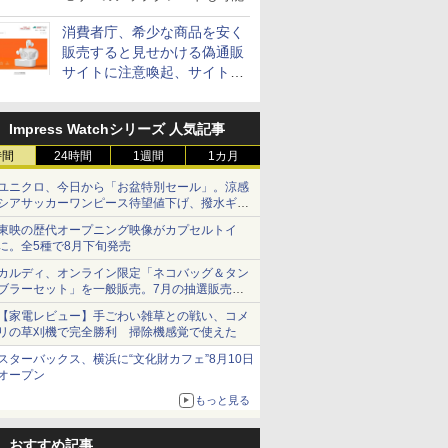
消費者庁、希少な商品を安く
販売すると見せかける偽通販
サイトに注意喚起、サイト名
とドメイン名を公表
Impress Watchシリーズ 人気記事
時間
24時間
1週間
1カ月
ユニクロ、今日から「お盆特別セール」。涼感
シアサッカーワンピース待望値下げ、撥水ギア
ショーツは1990円に
東映の歴代オープニング映像がカプセルトイ
に。全5種で8月下旬発売
カルディ、オンライン限定「ネコバッグ＆タン
ブラーセット」を一般販売。7月の抽選販売の
当選無効分
【家電レビュー】手ごわい雑草との戦い、コメ
リの草刈機で完全勝利 掃除機感覚で使えた
スターバックス、横浜に“文化財カフェ”8月10日
オープン
もっと見る
おすすめ記事