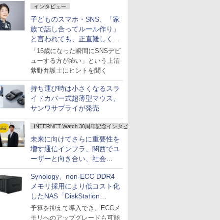
インタビュー
子どものスマホ・SNS、「家
族で話し合ってルール作り」
と言われても、正直難しくな
いですか？
「16歳になった瞬間にSNSデビ
ューする方が怖い」という上沼
紫野弁護士にヒントを聞く
持ち運び時は小さくなるスラ
イドカバー式超薄型マウス、
サンワサプライが発売
INTERNET Watch 30周年記念インタビュー
未来に向けてさらに重要性を
増す通信インフラ、関西でユ
ーザーと向き合い、社会
の“あたらしい”を起動し続け
Synology、non-ECC DDR4
る～オプテージ
メモリ採用により低コスト化
したNAS「DiskStation
neo+」シリーズ
予算を抑えて導入でき、ECCメ
モリへのアップグレードも可能