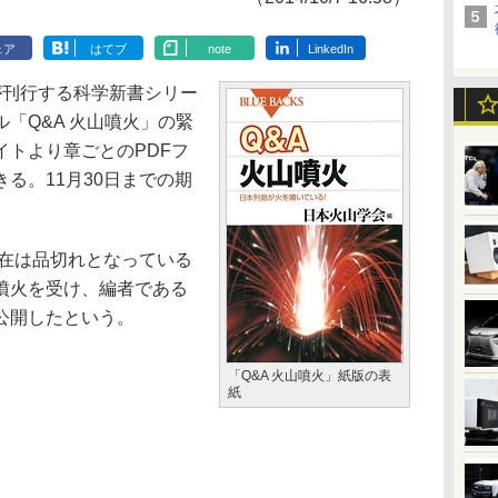
ェア
はてブ
note
LinkedIn
刊行する科学新書シリー
「Q&A 火山噴火」の緊
イトより章ごとのPDFフ
る。11月30日までの期
現在は品切れとなっている
噴火を受け、編者である
公開したという。
「Q&A 火山噴火」紙版の表
紙