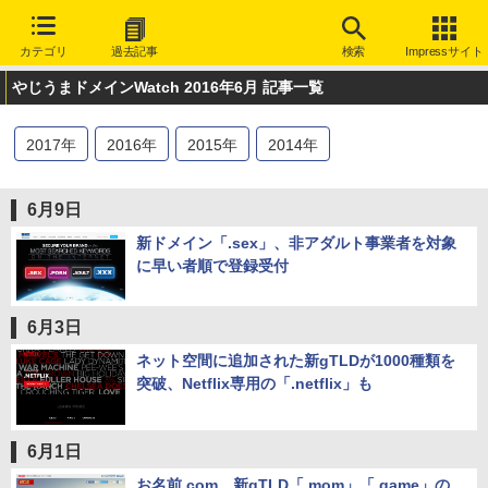
カテゴリ
過去記事
検索
Impressサイト
やじうまドメインWatch 2016年6月 記事一覧
2017
年
2016
年
2015
年
2014
年
6月9日
新ドメイン「.sex」、非アダルト事業者を対象
に早い者順で登録受付
6月3日
ネット空間に追加された新gTLDが1000種類を
突破、Netflix専用の「.netflix」も
6月1日
お名前.com、新gTLD「.mom」「.game」の