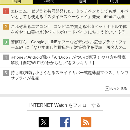
1時間
24時間
1週間
1カ月
エレコム、ゼブラと共同開発した、タッチペンとしてもボールペ
ンとしても使える「スタイラスツーウェイ」発売 iPadにも紙に
も、持ち替えずに書き込める
これぞ着るエアコン!! コンビニで買える冷凍ペットボトルで体
を冷やす山善の水冷ベストがロードバイクにちょうどいい【ぼっ
ち・ざ・ろーど！その14】【空いた時間でなにしてる？】
警察庁ら、Google、LINEヤフーなどデジタル広告プラットフォ
ーム5社に「なりすまし詐欺広告」対策強化を要請 著名人の写
真や映像を使った投資詐欺などへの対策として
iPhoneとAndroid間の「AirDrop」がついに実現！ やり方を徹底
解説【自宅Wi-Fiの“わからない”をスッキリ！】
持ち運び時は小さくなるスライドカバー式超薄型マウス、サンワ
サプライが発売
もっと見る
INTERNET Watch をフォローする