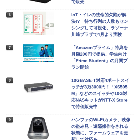
で販売
IoTトイレの致命的欠陥が解
6
決!? 待ち行列の人数もセン
シングして可視化、ラゾーナ
川崎プラザで4月より実験
「Amazonプライム」特典を
7
月額200円で提供、学生向け
「Prime Student」の月間プ
ラン開始
10GBASE-T対応4ポートスイ
8
ッチが3万3000円！「XS505
M」などのスイッチや10G対
応NASキットがNTT-X Store
で特価販売中
ハンファのWi-Fiカメラ、映像
9
の盗み見・遠隔操作をされる
状態に、ファームウェアを更
新して対応を