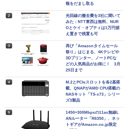
報をだまし取る
光回線の撤去費を3社に聞いて
2
みた：NTT東西は無料、NUR
Oとケイ・オプティは1万円据
え置きで残置も可
再び「Amazonタイムセール
3
祭り」はじまる、4Kテレビや
3Dプリンター、ノートPCな
どの人気商品がお得に！ 3月
25日まで
M.2とPCIeスロットを各2基搭
4
載、QNAPがAMD CPU搭載の
NASキット「TS-x73」シリー
ズ3製品
1450+300Mbpsの11ac無線L
5
ANルーター「R6350」、ネッ
トギアがAmazon.co.jp限定