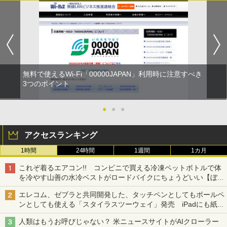
無料で使えるWi-Fi「00000JAPAN」利用時に注意すべき
3つのポイント
●
●
●
アクセスランキング
1時間
24時間
1週間
1カ月
これぞ着るエアコン!! コンビニで買える冷凍ペットボトルで体
を冷やす山善の水冷ベストがロードバイクにちょうどいい【ぼっ
ち・ざ・ろーど！その14】【空いた時間でなにしてる？】
エレコム、ゼブラと共同開発した、タッチペンとしてもボールペ
ンとしても使える「スタイラスツーウェイ」発売 iPadにも紙に
も、持ち替えずに書き込める
人類はもうお呼びじゃない？ 米ニュースサイトがAIクローラー