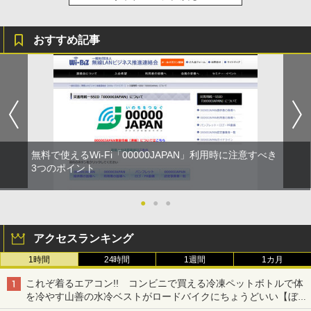
おすすめ記事
無料で使えるWi-Fi「00000JAPAN」利用時に注意すべき
3つのポイント
●
●
●
アクセスランキング
1時間
24時間
1週間
1カ月
これぞ着るエアコン!! コンビニで買える冷凍ペットボトルで体
を冷やす山善の水冷ベストがロードバイクにちょうどいい【ぼっ
ち・ざ・ろーど！その14】【空いた時間でなにしてる？】