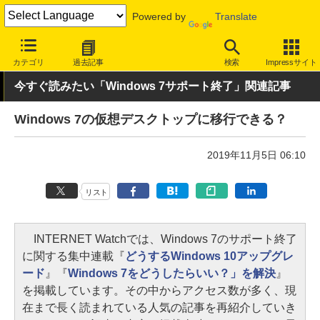
Powered by
Translate
INTERNET Watch
トピック
業界動向
サポート終了
カテゴリ
過去記事
検索
Impressサイト
今すぐ読みたい「Windows 7サポート終了」関連記事
Windows 7の仮想デスクトップに移行できる？
2019年11月5日 06:10
リスト
INTERNET Watchでは、Windows 7のサポート終了
に関する集中連載『
どうするWindows 10アップグレ
ード
』『
Windows 7をどうしたらいい？」を解決
』
を掲載しています。その中からアクセス数が多く、現
在まで長く読まれている人気の記事を再紹介していき