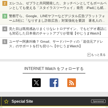
エレコム、ゼブラと共同開発した、タッチペンとしてもボールペ
ンとしても使える「スタイラスツーウェイ」発売 iPadにも紙に
も、持ち替えずに書き込める
警察庁ら、Google、LINEヤフーなどデジタル広告プラットフォ
ーム5社に「なりすまし詐欺広告」対策強化を要請 著名人の写
真や映像を使った投資詐欺などへの対策として
見た目は既視感ありまくりなレトロデザイン、でもビデオ通話に
も対応した日本発のチャットアプリが登場【やじうまWatch】
ユーザー阿鼻叫喚？ Gmail、サードパーティの「送信元アドレ
ス」のサポートを打ち切りへ【やじうまWatch】
もっと見る
INTERNET Watch をフォローする
Special Site