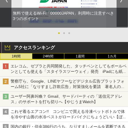
無料で使えるWi-Fi「00000JAPAN」利用時に注意すべき
3つのポイント
●
●
●
アクセスランキング
1時間
24時間
1週間
1カ月
エレコム、ゼブラと共同開発した、タッチペンとしてもボールペ
ンとしても使える「スタイラスツーウェイ」発売 iPadにも紙に
も、持ち替えずに書き込める
警察庁ら、Google、LINEヤフーなどデジタル広告プラットフォ
ーム5社に「なりすまし詐欺広告」対策強化を要請 著名人の写
真や映像を使った投資詐欺などへの対策として
ユーザー阿鼻叫喚？ Gmail、サードパーティの「送信元アドレ
ス」のサポートを打ち切りへ【やじうまWatch】
これぞ着るエアコン!! コンビニで買える冷凍ペットボトルで体
を冷やす山善の水冷ベストがロードバイクにちょうどいい【ぼっ
ち・ざ・ろーど！その14】【空いた時間でなにしてる？】
国内の銀行・信金386行のうち、なりすましメールを遮断できる