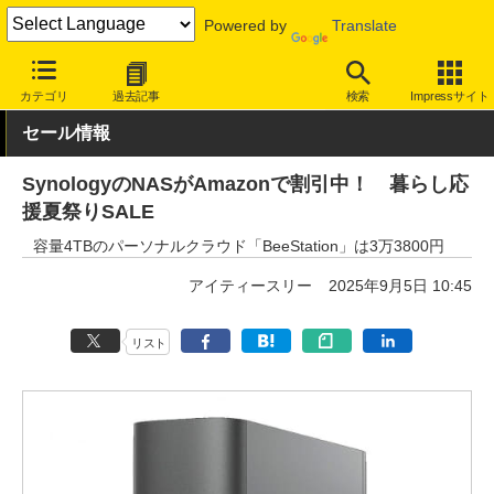
Powered by
Translate
INTERNET Watch
セール情報
Amazon
カテゴリ
過去記事
検索
Impressサイト
セール情報
SynologyのNASがAmazonで割引中！ 暮らし応
援夏祭りSALE
容量4TBのパーソナルクラウド「BeeStation」は3万3800円
アイティースリー
2025年9月5日 10:45
リスト