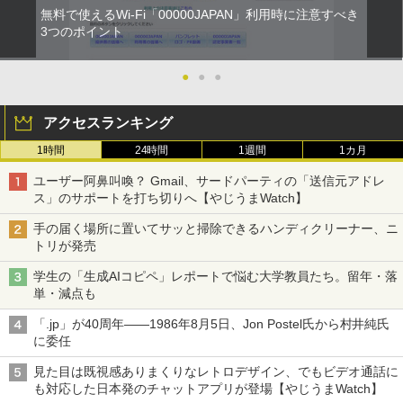
無料で使えるWi-Fi「00000JAPAN」利用時に注意すべき
3つのポイント
●
●
●
アクセスランキング
1時間
24時間
1週間
1カ月
ユーザー阿鼻叫喚？ Gmail、サードパーティの「送信元アドレ
ス」のサポートを打ち切りへ【やじうまWatch】
手の届く場所に置いてサッと掃除できるハンディクリーナー、ニ
トリが発売
学生の「生成AIコピペ」レポートで悩む大学教員たち。留年・落
単・減点も
「.jp」が40周年――1986年8月5日、Jon Postel氏から村井純氏
に委任
見た目は既視感ありまくりなレトロデザイン、でもビデオ通話に
も対応した日本発のチャットアプリが登場【やじうまWatch】