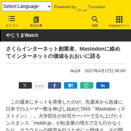
Powered by
Translate
INTERNET Watch
トピック
ネットの話題
カテゴリ
過去記事
検索
Impressサイト
やじうまWatch
さくらインターネット創業者、Mastodonに絡め
てインターネットの価値をおおいに語る
tks24
2017年4月17日 06:00
リスト
この週末にネットを席巻したのが、先週末から急速に
日本でのユーザー数を伸ばし始めたSNS「Mastodon（マ
ストドン）」。大学院生が自宅サーバーで立ち上げたイ
ンスタンス「mstdn.jp」が転送量の増大で立ち行かなく
なり、クラウドへの移管を行うために一時休止、その間