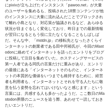
にpixivが立ち上げたインスタンス「pawoo.net」が大量
のユーザーを集めるも、投稿された18禁コンテンツが他
のインスタンスに大量に流れ込んだことでブロックされ
て離れ小島となり、対応策が協議されるなど、あらゆる
状況が目まぐるしく変化しており、昨日までの最新情報
が翌日になるともう役に立たなくなることもしばしば
だ。そんな中、「mstdn.jp」の移転先となったさくらイ
ンターネットの創業者である田中邦裕氏が、今回のMast
odonに絡めてインターネットを語ったエントリをブログ
に投稿して注目を集めていた。ホスティングサービスの
第一人者である同氏の言葉だけに重みがあり、エントリ
の最後にある「インターネットそのものと、インターネ
ットの本質的な価値をいつまでも維持するために、経営
者も利用者も、インターネットとそれを守る人たちに敬
意を払う姿勢を忘れてはいけないなと感じます」という
言葉には、共感する人も多かったようだ。ここ数日のMa
stodon界隈のニュースを追う際、あわせて一読しておき
たいエントリだ。