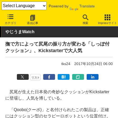
Powered by
Translate
INTERNET Watch
トピック
ネットの話題
カテゴリ
過去記事
検索
Impressサイト
やじうまWatch
撫で方によって尻尾の振り方が変わる「しっぽ付
クッション」、Kickstarterで大人気
tks24
2017年10月24日 06:00
リスト
尻尾が生えた日本発の奇妙なクッションがKickstarter
に登場し、人気を博している。
「Qoobo(クーボ)」と名付けられたこの製品は、正確
にはクッション型のセラピーロボットという位置付け。