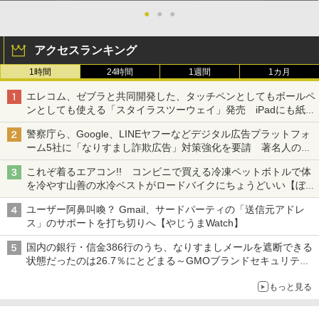
●
●
●
アクセスランキング
1時間
24時間
1週間
1カ月
エレコム、ゼブラと共同開発した、タッチペンとしてもボールペ
ンとしても使える「スタイラスツーウェイ」発売 iPadにも紙に
も、持ち替えずに書き込める
警察庁ら、Google、LINEヤフーなどデジタル広告プラットフォ
ーム5社に「なりすまし詐欺広告」対策強化を要請 著名人の写
真や映像を使った投資詐欺などへの対策として
これぞ着るエアコン!! コンビニで買える冷凍ペットボトルで体
を冷やす山善の水冷ベストがロードバイクにちょうどいい【ぼっ
ち・ざ・ろーど！その14】【空いた時間でなにしてる？】
ユーザー阿鼻叫喚？ Gmail、サードパーティの「送信元アドレ
ス」のサポートを打ち切りへ【やじうまWatch】
国内の銀行・信金386行のうち、なりすましメールを遮断できる
状態だったのは26.7％にとどまる～GMOブランドセキュリティ
調査
もっと見る