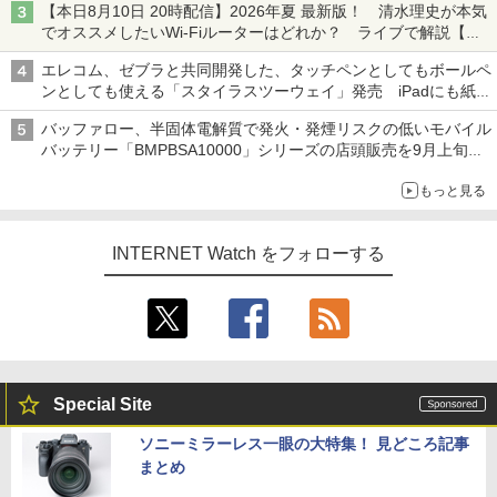
【本日8月10日 20時配信】2026年夏 最新版！ 清水理史が本気
でオススメしたいWi-Fiルーターはどれか？ ライブで解説【清
水理史の「イニシャルB」チャンネル】
エレコム、ゼブラと共同開発した、タッチペンとしてもボールペ
ンとしても使える「スタイラスツーウェイ」発売 iPadにも紙に
も、持ち替えずに書き込める
バッファロー、半固体電解質で発火・発煙リスクの低いモバイル
バッテリー「BMPBSA10000」シリーズの店頭販売を9月上旬に
開始
もっと見る
INTERNET Watch をフォローする
Special Site
ソニーミラーレス一眼の大特集！ 見どころ記事
まとめ