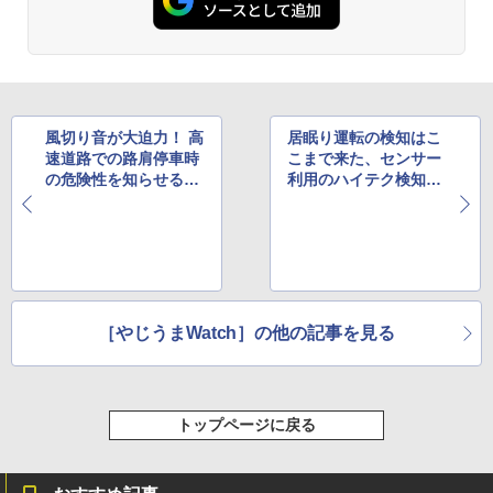
風切り音が大迫力！ 高
居眠り運転の検知はこ
速道路での路肩停車時
こまで来た、センサー
の危険性を知らせる36
利用のハイテク検知シ
0度VR動画をJAFが公
ステムがIndiegogoで
開
人気
［やじうまWatch］の他の記事を見る
トップページに戻る