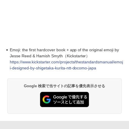
Emoji: the first hardcover book + app of the original emoji by
Jesse Reed & Hamish Smyth（Kickstarter）
https://www.kickstarter.com/projects/thestandardsmanual/emoj
i-designed-by-shigetaka-kurita-ntt-docomo-japa
Google 検索で当サイトの記事を優先表示させる