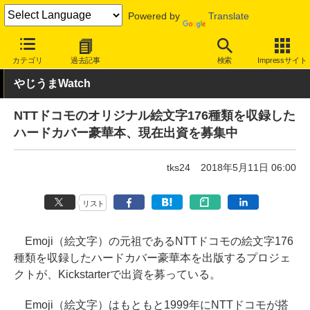
Powered by
Translate
INTERNET Watch
トピック
文字/フォント
カテゴリ
過去記事
検索
Impressサイト
やじうまWatch
NTTドコモのオリジナル絵文字176種類を収録した
ハードカバー豪華本、現在出資を募集中
tks24
2018年5月11日 06:00
リスト
Emoji（絵文字）の元祖であるNTTドコモの絵文字176
種類を収録したハードカバー豪華本を出版するプロジェ
クトが、Kickstarterで出資を募っている。
Emoji（絵文字）はもともと1999年にNTTドコモが搭