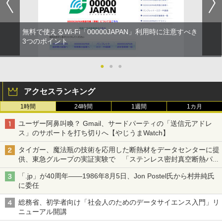
無料で使えるWi-Fi「00000JAPAN」利用時に注意すべき
3つのポイント
●
●
●
アクセスランキング
1時間
24時間
1週間
1カ月
ユーザー阿鼻叫喚？ Gmail、サードパーティの「送信元アドレ
ス」のサポートを打ち切りへ【やじうまWatch】
タイガー、魔法瓶の技術を応用した断熱材をデータセンターに提
供、東急グループの実証実験で 「ステンレス密封真空断熱パネ
ル TIVIP」
「.jp」が40周年――1986年8月5日、Jon Postel氏から村井純氏
に委任
総務省、初学者向け「社会人のためのデータサイエンス入門」リ
ニューアル開講