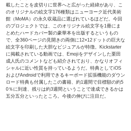
載したことを皮切りに世界へと広がった経緯があり、こ
のオリジナルの絵文字176種類はニューヨーク近代美術
館（MoMA）の永久収蔵品に選ばれているほどだ。今回
のプロジェクトでは、このオリジナル絵文字を1冊にま
とめたハードカバー製の豪華本を出版するというもの
で、全360ページの見開きの両側に12×12ドットの巨大な
絵文字を印刷した大胆なビジュアルが特徴。Kickstarter
に掲載されている動画では、Emojiをデザインした栗田
成人氏のコメントなども紹介されており、かなりオフィ
シャルに近い性質を持っているようだ。特典としてiOS
およびAndroidで利用できるキーボード拡張機能のダウン
ロード特典も付属したこの書籍、約1週間で目標額の約5
0％に到達、残りは約3週間ということで達成できるかは
五分五分といったところ。今後の伸びに注目だ。