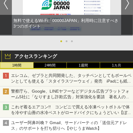
無料で使えるWi-Fi「00000JAPAN」利用時に注意すべき
3つのポイント
●
●
●
アクセスランキング
1時間
24時間
1週間
1カ月
エレコム、ゼブラと共同開発した、タッチペンとしてもボールペ
ンとしても使える「スタイラスツーウェイ」発売 iPadにも紙に
も、持ち替えずに書き込める
警察庁ら、Google、LINEヤフーなどデジタル広告プラットフォ
ーム5社に「なりすまし詐欺広告」対策強化を要請 著名人の写
真や映像を使った投資詐欺などへの対策として
これぞ着るエアコン!! コンビニで買える冷凍ペットボトルで体
を冷やす山善の水冷ベストがロードバイクにちょうどいい【ぼっ
ち・ざ・ろーど！その14】【空いた時間でなにしてる？】
ユーザー阿鼻叫喚？ Gmail、サードパーティの「送信元アドレ
ス」のサポートを打ち切りへ【やじうまWatch】