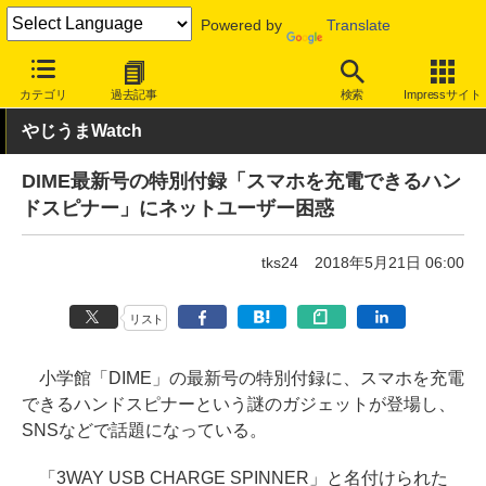
Powered by
Translate
INTERNET Watch
トピック
ネットの話題
カテゴリ
過去記事
検索
Impressサイト
やじうまWatch
DIME最新号の特別付録「スマホを充電できるハン
ドスピナー」にネットユーザー困惑
tks24
2018年5月21日 06:00
リスト
小学館「DIME」の最新号の特別付録に、スマホを充電
できるハンドスピナーという謎のガジェットが登場し、
SNSなどで話題になっている。
「3WAY USB CHARGE SPINNER」と名付けられた