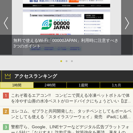
無料で使えるWi-Fi「00000JAPAN」利用時に注意すべき
3つのポイント
●
●
●
アクセスランキング
1時間
24時間
1週間
1カ月
これぞ着るエアコン!! コンビニで買える冷凍ペットボトルで体
を冷やす山善の水冷ベストがロードバイクにちょうどいい【ぼっ
ち・ざ・ろーど！その14】【空いた時間でなにしてる？】
エレコム、ゼブラと共同開発した、タッチペンとしてもボールペ
ンとしても使える「スタイラスツーウェイ」発売 iPadにも紙に
も、持ち替えずに書き込める
警察庁ら、Google、LINEヤフーなどデジタル広告プラットフォ
ーム5社に「なりすまし詐欺広告」対策強化を要請 著名人の写