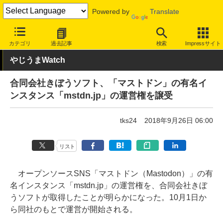
Powered by
Translate
INTERNET Watch
トピック
ネットの話題
カテゴリ
過去記事
検索
Impressサイト
やじうまWatch
合同会社きぼうソフト、「マストドン」の有名イ
ンスタンス「mstdn.jp」の運営権を譲受
tks24
2018年9月26日 06:00
リスト
オープンソースSNS「マストドン（Mastodon）」の有
名インスタンス「mstdn.jp」の運営権を、合同会社きぼ
うソフトが取得したことが明らかになった。10月1日か
ら同社のもとで運営が開始される。