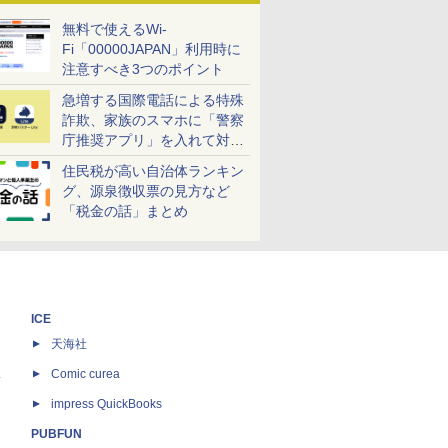
無料で使えるWi-
Fi「00000JAPAN」利用時に
注意すべき3つのポイント
急増する国際電話による特殊
詐欺、家族のスマホに「警察
庁推奨アプリ」を入れて対策
しよう！
住民税が高い自治体ランキン
グ、源泉徴収票の見方など
「税金の話」まとめ
ICE
天海社
ス
Comic curea
impress QuickBooks
PUBFUN