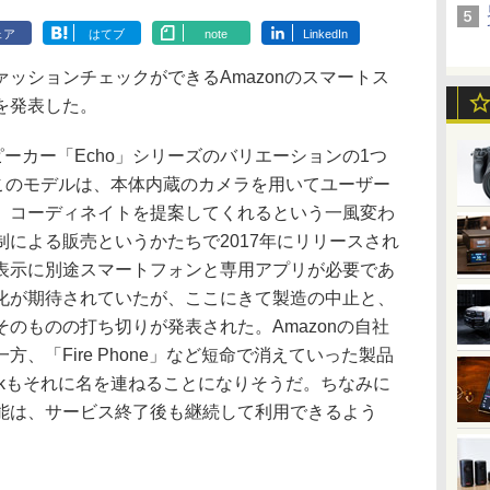
ェア
はてブ
note
LinkedIn
ッションチェックができるAmazonのスマートス
を発表した。
ピーカー「Echo」シリーズのバリエーションの1つ
売のこのモデルは、本体内蔵のカメラを用いてユーザー
、コーディネイトを提案してくれるという一風変わ
による販売というかたちで2017年にリリースされ
表示に別途スマートフォンと専用アプリが必要であ
化が期待されていたが、ここにきて製造の中止と、
のものの打ち切りが発表された。Amazonの自社
、「Fire Phone」など短命で消えていった製品
ookもそれに名を連ねることになりそうだ。ちなみに
能は、サービス終了後も継続して利用できるよう