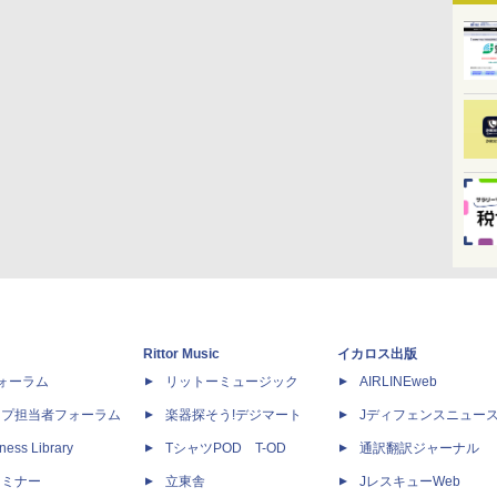
Rittor Music
イカロス出版
dフォーラム
リットーミュージック
AIRLINEweb
ップ担当者フォーラム
楽器探そう!デジマート
Jディフェンスニュー
ness Library
TシャツPOD T-OD
通訳翻訳ジャーナル
セミナー
立東舎
JレスキューWeb