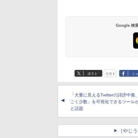
Google
ポスト
リスト
シ
「大量に見えるTwitterの誹謗中傷
▲
ごく少数」を可視化できるツール
と話題
［やじう