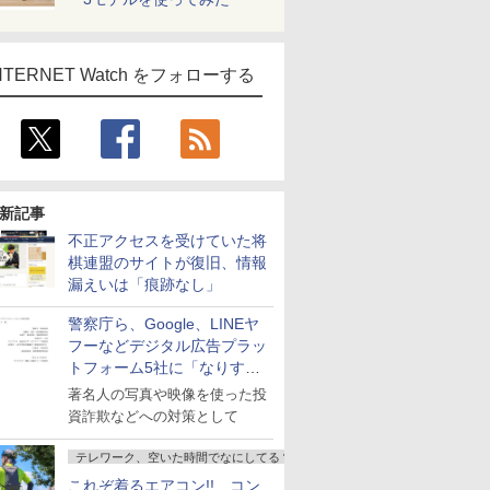
NTERNET Watch をフォローする
新記事
不正アクセスを受けていた将
棋連盟のサイトが復旧、情報
漏えいは「痕跡なし」
警察庁ら、Google、LINEヤ
フーなどデジタル広告プラッ
トフォーム5社に「なりすま
し詐欺広告」対策強化を要請
著名人の写真や映像を使った投
資詐欺などへの対策として
テレワーク、空いた時間でなにしてる？
これぞ着るエアコン!! コン