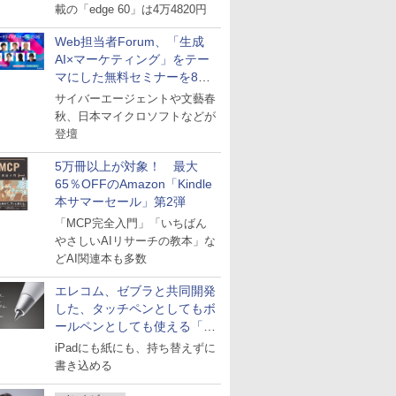
載の「edge 60」は4万4820円
Web担当者Forum、「生成
AI×マーケティング」をテー
マにした無料セミナーを8月
27日にオンライン開催
サイバーエージェントや文藝春
秋、日本マイクロソフトなどが
登壇
5万冊以上が対象！ 最大
65％OFFのAmazon「Kindle
本サマーセール」第2弾
「MCP完全入門」「いちばん
やさしいAIリサーチの教本」な
どAI関連本も多数
エレコム、ゼブラと共同開発
した、タッチペンとしてもボ
ールペンとしても使える「ス
タイラスツーウェイ」発売
iPadにも紙にも、持ち替えずに
書き込める