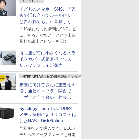
インタビュー
子どものスマホ・SNS、「家
族で話し合ってルール作り」
と言われても、正直難しくな
いですか？
「16歳になった瞬間にSNSデビ
ューする方が怖い」という上沼
紫野弁護士にヒントを聞く
持ち運び時は小さくなるスラ
イドカバー式超薄型マウス、
サンワサプライが発売
INTERNET Watch 30周年記念インタビュー
未来に向けてさらに重要性を
増す通信インフラ、関西でユ
ーザーと向き合い、社会
の“あたらしい”を起動し続け
Synology、non-ECC DDR4
る～オプテージ
メモリ採用により低コスト化
したNAS「DiskStation
neo+」シリーズ
予算を抑えて導入でき、ECCメ
モリへのアップグレードも可能