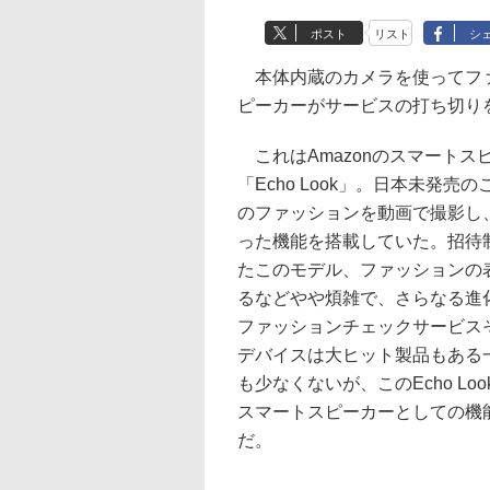
ポスト
リスト
シ
本体内蔵のカメラを使ってファ
ピーカーがサービスの打ち切り
これはAmazonのスマートス
「Echo Look」。日本未発
のファッションを動画で撮影し
った機能を搭載していた。招待制
たこのモデル、ファッションの
るなどやや煩雑で、さらなる進
ファッションチェックサービスそ
デバイスは大ヒット製品もある一方
も少なくないが、このEcho L
スマートスピーカーとしての機
だ。