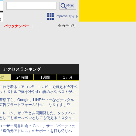
Impress サイト
全カテゴリ
バックナンバー
アクセスランキング
時間
24時間
1週間
1カ月
これぞ着るエアコン!! コンビニで買える冷凍ペ
ットボトルで体を冷やす山善の水冷ベストがロ
ードバイクにちょうどいい【ぼっち・ざ・ろー
警察庁ら、Google、LINEヤフーなどデジタル
ど！その14】【空いた時間でなにしてる？】
広告プラットフォーム5社に「なりすまし詐欺
広告」対策強化を要請 著名人の写真や映像を
エレコム、ゼブラと共同開発した、タッチペン
使った投資詐欺などへの対策として
としてもボールペンとしても使える「スタイラ
スツーウェイ」発売 iPadにも紙にも、持ち替
ユーザー阿鼻叫喚？ Gmail、サードパーティの
えずに書き込める
「送信元アドレス」のサポートを打ち切りへ
【やじうまWatch】