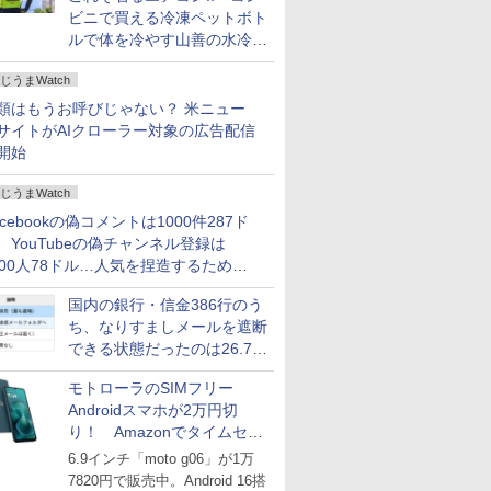
ビニで買える冷凍ペットボト
ルで体を冷やす山善の水冷ベ
ストがロードバイクにちょう
じうまWatch
どいい【ぼっち・ざ・ろー
ど！その14】
類はもうお呼びじゃない？ 米ニュー
サイトがAIクローラー対象の広告配信
開始
じうまWatch
acebookの偽コメントは1000件287ド
、YouTubeの偽チャンネル登録は
000人78ドル…人気を捏造するための
格リストが公開中
国内の銀行・信金386行のう
ち、なりすましメールを遮断
できる状態だったのは26.7％
にとどまる～GMOブランド
モトローラのSIMフリー
セキュリティ調査
Androidスマホが2万円切
り！ Amazonでタイムセー
ル
6.9インチ「moto g06」が1万
7820円で販売中。Android 16搭