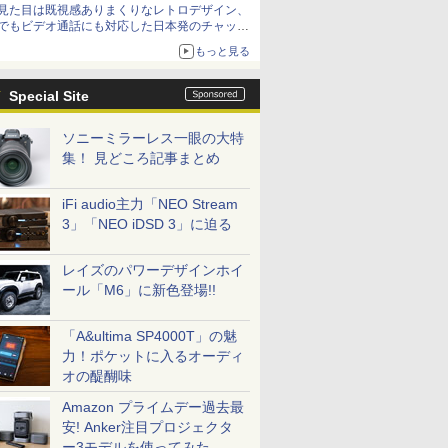
見た目は既視感ありまくりなレトロデザイン、
でもビデオ通話にも対応した日本発のチャット
アプリが登場【やじうまWatch】
もっと見る
Special Site
ソニーミラーレス一眼の大特
集！ 見どころ記事まとめ
iFi audio主力「NEO Stream
3」「NEO iDSD 3」に迫る
レイズのパワーデザインホイ
ール「M6」に新色登場!!
「A&ultima SP4000T」の魅
力！ポケットに入るオーディ
オの醍醐味
Amazon プライムデー過去最
安! Anker注目プロジェクタ
ー3モデルを使ってみた