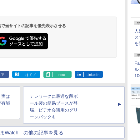
や
 検索で当サイトの記事を優先表示させる
人
ス
を
や
F
ル
ェア
はてブ
note
LinkedIn
1
価
、実は
テレワークに最適な段ボ
が有能
ール製の簡易ブースが登
▲
場、ビデオ会議用のグリ
ーンバックも
まWatch］の他の記事を見る