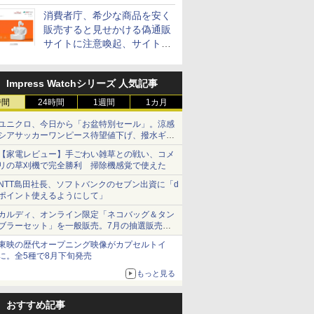
消費者庁、希少な商品を安く
販売すると見せかける偽通販
サイトに注意喚起、サイト名
とドメイン名を公表
Impress Watchシリーズ 人気記事
時間
24時間
1週間
1カ月
ユニクロ、今日から「お盆特別セール」。涼感
シアサッカーワンピース待望値下げ、撥水ギア
ショーツは1990円に
【家電レビュー】手ごわい雑草との戦い、コメ
リの草刈機で完全勝利 掃除機感覚で使えた
NTT島田社長、ソフトバンクのセブン出資に「d
ポイント使えるようにして」
カルディ、オンライン限定「ネコバッグ＆タン
ブラーセット」を一般販売。7月の抽選販売の
当選無効分
東映の歴代オープニング映像がカプセルトイ
に。全5種で8月下旬発売
もっと見る
おすすめ記事