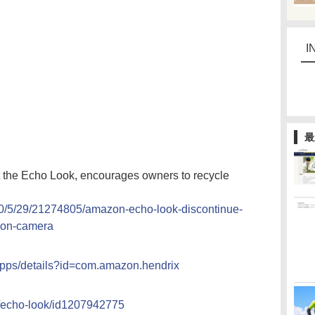
I
最
 the Echo Look, encourages owners to recycle
0/5/29/21274805/amazon-echo-look-discontinue-
ion-camera
/apps/details?id=com.amazon.hendrix
p/echo-look/id1207942775