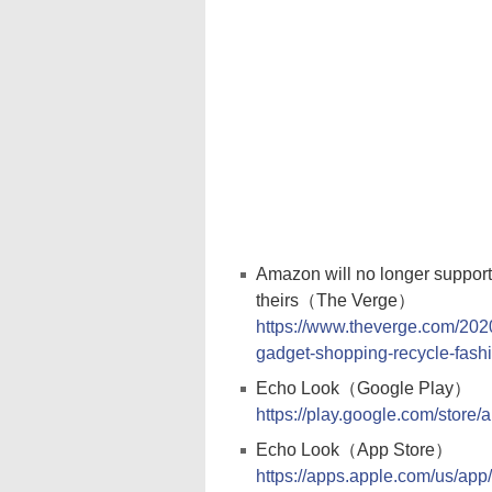
Amazon will no longer support
theirs（The Verge）
https://www.theverge.com/202
gadget-shopping-recycle-fash
Echo Look（Google Play）
https://play.google.com/store
‎Echo Look（App Store）
https://apps.apple.com/us/ap