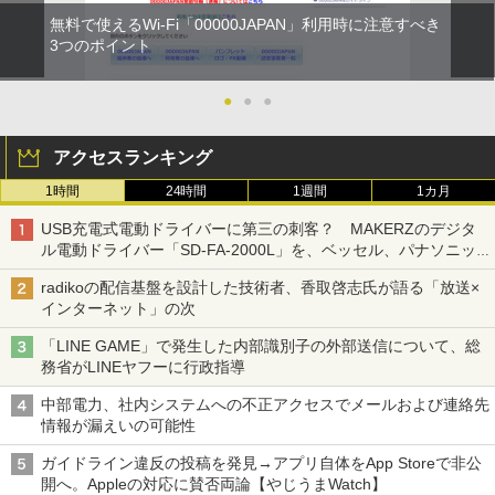
無料で使えるWi-Fi「00000JAPAN」利用時に注意すべき
3つのポイント
●
●
●
アクセスランキング
1時間
24時間
1週間
1カ月
USB充電式電動ドライバーに第三の刺客？ MAKERZのデジタ
ル電動ドライバー「SD-FA-2000L」を、ベッセル、パナソニッ
クと比較してみた 【テレワークグッズ・ミニレビュー 第165
radikoの配信基盤を設計した技術者、香取啓志氏が語る「放送×
回】
インターネット」の次
「LINE GAME」で発生した内部識別子の外部送信について、総
務省がLINEヤフーに行政指導
中部電力、社内システムへの不正アクセスでメールおよび連絡先
情報が漏えいの可能性
ガイドライン違反の投稿を発見→アプリ自体をApp Storeで非公
開へ。Appleの対応に賛否両論【やじうまWatch】