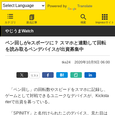
Powered by
Translate
INTERNET Watch
トピック
ネットの話題
カテゴリ
過去記事
検索
Impressサイト
やじうまWatch
ペン回しがeスポーツに？ スマホと連動して回転
を読み取るペンデバイスが出資募集中
tks24
2020年10月9日 06:00
リスト
「ペン回し」の回転数やスピードをスマホに記録し、
ゲームとして対戦できるユニークなデバイスが、Kicksta
rterで出資を募っている。
「SPINITY」と名付けられたこのデバイス、見た目は