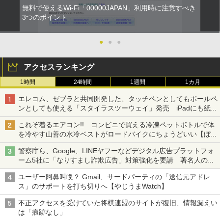
無料で使えるWi-Fi「00000JAPAN」利用時に注意すべき
3つのポイント
●
●
●
アクセスランキング
1時間
24時間
1週間
1カ月
エレコム、ゼブラと共同開発した、タッチペンとしてもボールペ
ンとしても使える「スタイラスツーウェイ」発売 iPadにも紙に
も、持ち替えずに書き込める
これぞ着るエアコン!! コンビニで買える冷凍ペットボトルで体
を冷やす山善の水冷ベストがロードバイクにちょうどいい【ぼっ
ち・ざ・ろーど！その14】【空いた時間でなにしてる？】
警察庁ら、Google、LINEヤフーなどデジタル広告プラットフォ
ーム5社に「なりすまし詐欺広告」対策強化を要請 著名人の写
真や映像を使った投資詐欺などへの対策として
ユーザー阿鼻叫喚？ Gmail、サードパーティの「送信元アドレ
ス」のサポートを打ち切りへ【やじうまWatch】
不正アクセスを受けていた将棋連盟のサイトが復旧、情報漏えい
は「痕跡なし」