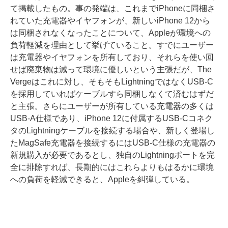
て掲載したもの。事の発端は、これまでiPhoneに同梱さ
れていた充電器やイヤフォンが、新しいiPhone 12から
は同梱されなくなったことについて、Appleが環境への
負荷軽減を理由として挙げていること。すでにユーザー
は充電器やイヤフォンを所有しており、それらを使い回
せば廃棄物は減って環境に優しいという主張だが、The
Vergeはこれに対し、そもそもLightningではなくUSB-C
を採用していればケーブルすら同梱しなくて済むはずだ
と主張。さらにユーザーが所有している充電器の多くは
USB-A仕様であり、iPhone 12に付属するUSB-Cコネク
タのLightningケーブルを接続する場合や、新しく登場し
たMagSafe充電器を接続するにはUSB-C仕様の充電器の
新規購入が必要であるとし、独自のLightningポートを完
全に排除すれば、長期的にはこれらよりもはるかに環境
への負荷を軽減できると、Appleを糾弾している。