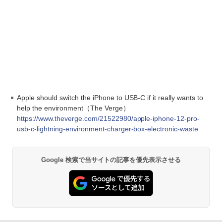
Apple should switch the iPhone to USB-C if it really wants to
help the environment（The Verge）
https://www.theverge.com/21522980/apple-iphone-12-pro-
usb-c-lightning-environment-charger-box-electronic-waste
Google 検索で当サイトの記事を優先表示させる