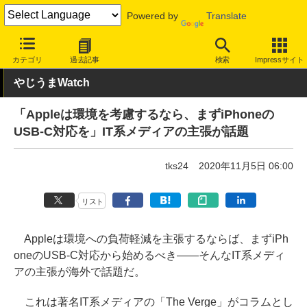
Powered by
Translate
INTERNET Watch
トピック
ネットの話題
カテゴリ
過去記事
検索
Impressサイト
やじうまWatch
「Appleは環境を考慮するなら、まずiPhoneの
USB-C対応を」IT系メディアの主張が話題
tks24
2020年11月5日 06:00
リスト
Appleは環境への負荷軽減を主張するならば、まずiPh
oneのUSB-C対応から始めるべき――そんなIT系メディ
アの主張が海外で話題だ。
これは著名IT系メディアの「The Verge」がコラムとし