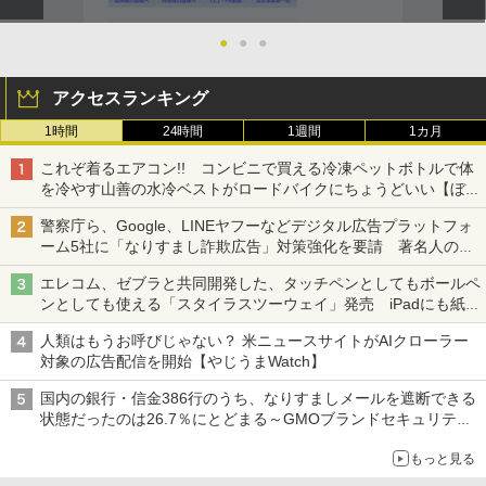
●
●
●
アクセスランキング
1時間
24時間
1週間
1カ月
これぞ着るエアコン!! コンビニで買える冷凍ペットボトルで体
を冷やす山善の水冷ベストがロードバイクにちょうどいい【ぼっ
ち・ざ・ろーど！その14】【空いた時間でなにしてる？】
警察庁ら、Google、LINEヤフーなどデジタル広告プラットフォ
ーム5社に「なりすまし詐欺広告」対策強化を要請 著名人の写
真や映像を使った投資詐欺などへの対策として
エレコム、ゼブラと共同開発した、タッチペンとしてもボールペ
ンとしても使える「スタイラスツーウェイ」発売 iPadにも紙に
も、持ち替えずに書き込める
人類はもうお呼びじゃない？ 米ニュースサイトがAIクローラー
対象の広告配信を開始【やじうまWatch】
国内の銀行・信金386行のうち、なりすましメールを遮断できる
状態だったのは26.7％にとどまる～GMOブランドセキュリティ
調査
もっと見る