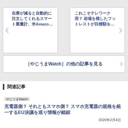
在庫が減ると自動的に
これこそテレワーク
注文してくれるスマー
用？ 岩場を模したフッ
ト重量計、米Amazon
トレストが目標額を達
が一般販売を開始
成し一般販売を開始
［やじうまWatch］の他の記事を見る
関連記事
やじうまWatch
充電器側？ それともスマホ側？ スマホ充電器の規格を統
一するEU決議を巡り情報が錯綜
2020年2月4日