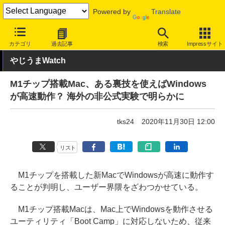
Powered by
Translate
INTERNET Watch
トピック
ネットの話題
カテゴリ
過去記事
検索
Impressサイト
やじうまWatch
M1チップ搭載Mac、ある裏技を使えばWindows
が高速動作？ 海外の非公式実験で明らかに
tks24
2020年11月30日 12:00
リスト
M1チップを搭載した新MacでWindowsが高速に動作す
ることが判明し、ユーザー界隈をざわつかせている。
M1チップ搭載Macは、Mac上でWindowsを動作させる
ユーティリティ「Boot Camp」に対応しないため、従来