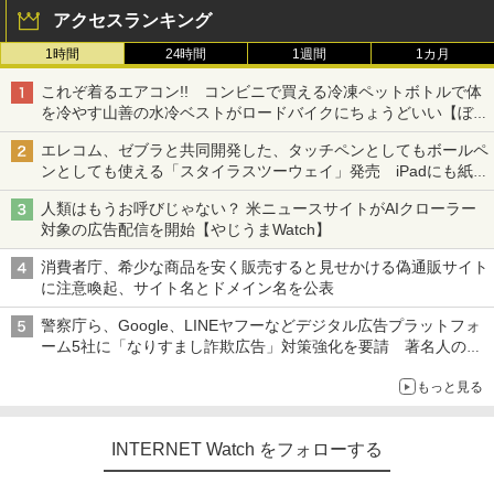
アクセスランキング
1時間
24時間
1週間
1カ月
これぞ着るエアコン!! コンビニで買える冷凍ペットボトルで体
を冷やす山善の水冷ベストがロードバイクにちょうどいい【ぼっ
ち・ざ・ろーど！その14】【空いた時間でなにしてる？】
エレコム、ゼブラと共同開発した、タッチペンとしてもボールペ
ンとしても使える「スタイラスツーウェイ」発売 iPadにも紙に
も、持ち替えずに書き込める
人類はもうお呼びじゃない？ 米ニュースサイトがAIクローラー
対象の広告配信を開始【やじうまWatch】
消費者庁、希少な商品を安く販売すると見せかける偽通販サイト
に注意喚起、サイト名とドメイン名を公表
警察庁ら、Google、LINEヤフーなどデジタル広告プラットフォ
ーム5社に「なりすまし詐欺広告」対策強化を要請 著名人の写
真や映像を使った投資詐欺などへの対策として
もっと見る
INTERNET Watch をフォローする