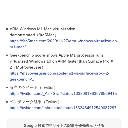
ARM Windows M1 Mac virtualization
demonstrated（9to5Mac）
https://9to5mac.com/2020/11/27/arm-windows-virtualization-
m1-mac/
Geekbench 5 score shows Apple M1 processor runs
virtualized Windows 10 on ARM faster than Surface Pro X
2（MSPoweruser）
https://mspoweruser.com/apple-m1-vs-surface-pro-x-2-
geekbench-5/
該当のツイート（Twitter）
https://twitter.com/_AlexGraf/status/1332081983879569415
ベンチマーク結果（Twitter）
https://twitter.com/imbushuo/status/1332484912549687297
Google 検索で当サイトの記事を優先表示させる