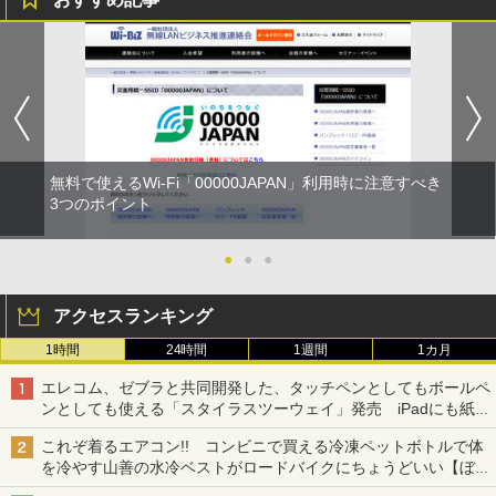
無料で使えるWi-Fi「00000JAPAN」利用時に注意すべき
3つのポイント
●
●
●
アクセスランキング
1時間
24時間
1週間
1カ月
エレコム、ゼブラと共同開発した、タッチペンとしてもボールペ
ンとしても使える「スタイラスツーウェイ」発売 iPadにも紙に
も、持ち替えずに書き込める
これぞ着るエアコン!! コンビニで買える冷凍ペットボトルで体
を冷やす山善の水冷ベストがロードバイクにちょうどいい【ぼっ
ち・ざ・ろーど！その14】【空いた時間でなにしてる？】