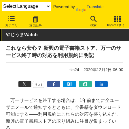
Powered by
Translate
INTERNET Watch
トピック
本・電子書籍
カテゴリ
過去記事
検索
Impressサイト
やじうまWatch
これなら安心？ 新興の電子書籍ストア、万一のサ
ービス終了時の対応を利用規約に明記
tks24
2020年12月2日 06:00
リスト
万一サービスを終了する場合は、1年前までに全ユー
ザにメールで通知するとともに、全書籍をダウンロード
可能にする――利用規約にこれらの対応を盛り込んだ、
新興の電子書籍ストアの取り組みに注目が集まってい
る。