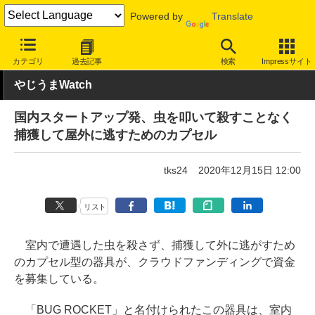
Powered by
Translate
INTERNET Watch
トピック
ネットの話題
カテゴリ
過去記事
検索
Impressサイト
やじうまWatch
国内スタートアップ発、虫を叩いて殺すことなく
捕獲して屋外に逃すためのカプセル
tks24
2020年12月15日 12:00
リスト
室内で遭遇した虫を殺さず、捕獲して外に逃がすため
のカプセル型の器具が、クラウドファンディングで資金
を募集している。
「BUG ROCKET」と名付けられたこの器具は、室内