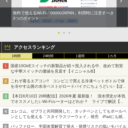
無料で使えるWi-Fi「00000JAPAN」利用時に注意すべき
3つのポイント
●
●
●
アクセスランキング
1時間
24時間
1週間
1カ月
国産10GbEスイッチの新製品が続々投入される中、改めて割安
な中華スイッチの価値を見直す【イニシャルB】
これぞ着るエアコン!! コンビニで買える冷凍ペットボトルで体
を冷やす山善の水冷ベストがロードバイクにちょうどいい【ぼっ
ち・ざ・ろーど！その14】【空いた時間でなにしてる？】
【本日8月10日 20時配信】2026年夏 最新版！ 清水理史が本気
でオススメしたいWi-Fiルーターはどれか？ ライブで解説【清
水理史の「イニシャルB」チャンネル】
エレコム、ゼブラと共同開発した、タッチペンとしてもボールペ
ンとしても使える「スタイラスツーウェイ」発売 iPadにも紙に
も、持ち替えずに書き込める
バッファロー、半固体電解質で発火・発煙リスクの低いモバイル