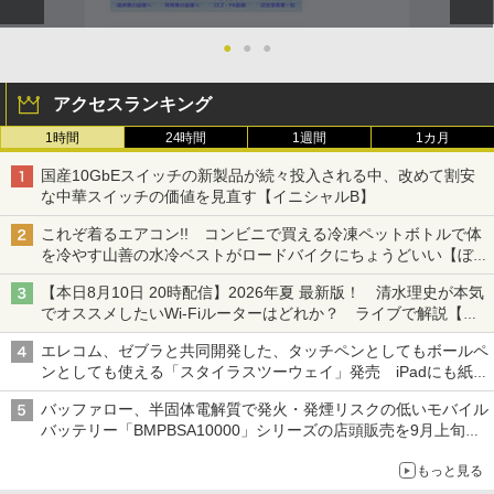
●
●
●
アクセスランキング
1時間
24時間
1週間
1カ月
国産10GbEスイッチの新製品が続々投入される中、改めて割安
な中華スイッチの価値を見直す【イニシャルB】
これぞ着るエアコン!! コンビニで買える冷凍ペットボトルで体
を冷やす山善の水冷ベストがロードバイクにちょうどいい【ぼっ
ち・ざ・ろーど！その14】【空いた時間でなにしてる？】
【本日8月10日 20時配信】2026年夏 最新版！ 清水理史が本気
でオススメしたいWi-Fiルーターはどれか？ ライブで解説【清
水理史の「イニシャルB」チャンネル】
エレコム、ゼブラと共同開発した、タッチペンとしてもボールペ
ンとしても使える「スタイラスツーウェイ」発売 iPadにも紙に
も、持ち替えずに書き込める
バッファロー、半固体電解質で発火・発煙リスクの低いモバイル
バッテリー「BMPBSA10000」シリーズの店頭販売を9月上旬に
開始
もっと見る