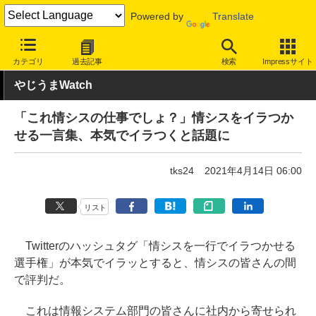
Powered by
Translate
INTERNET Watch
トピック
ネットの話題
カテゴリ
過去記事
検索
Impressサイト
やじうまWatch
「これ情シスの仕事でしょ？」情シスをイラつか
せる一言集、本気でイラつくと話題に
tks24
2021年4月14日 06:00
リスト
Twitterのハッシュタグ「情シスを一行でイラつかせる
選手権」が本気でイラッとすると、情シスの皆さんの間
で評判だ。
これは情報システム部門の皆さんに社内から寄せられ