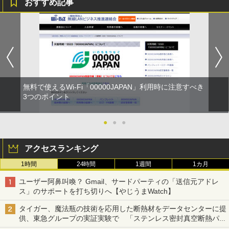
おすすめ記事
無料で使えるWi-Fi「00000JAPAN」利用時に注意すべき
3つのポイント
●
●
●
アクセスランキング
1時間
24時間
1週間
1カ月
ユーザー阿鼻叫喚？ Gmail、サードパーティの「送信元アドレ
ス」のサポートを打ち切りへ【やじうまWatch】
タイガー、魔法瓶の技術を応用した断熱材をデータセンターに提
供、東急グループの実証実験で 「ステンレス密封真空断熱パネ
ル TIVIP」