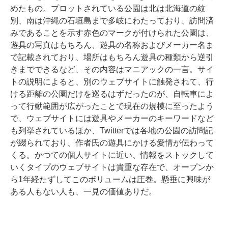
めたもの。プロットされている公園は北は北海道の紋
別、南は沖縄の石垣島まで多岐にわたっており、訪問済
みであることを示す赤色のマークが付けられた公園は、
遊具の写真はもちろん、遊具の名称およびメーカー名ま
で記載されており、場所はもちろん遊具の種類から逆引
きまでできるなど、その内容はマニアックの一言。サイ
トの説明によると、別のウェブサイトに触発されて、行
ける距離の公園だけを巡るはずだったのが、自転車によ
って行動範囲が広がったことで現在の規模に至ったよう
で、ウェブサイトには遊具やメーカーのキーワードなど
も列挙されているほか、Twitterでは各地の公園の訪問記
が綴られており、作者氏の遊具にかける愛情が伝わって
くる。かつての個人サイトに近い、情報をストックして
いくタイプのウェブサイトは貴重な存在で、オープンか
ら1年経たずしてこのボリュームは圧巻。懸垂に興味が
ある人もない人も、一見の価値ありだ。