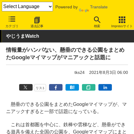
Powered by
Translate
INTERNET Watch
トピック
地図/位置情報
カテゴリ
過去記事
検索
Impressサイト
やじうまWatch
情報量がハンパない、懸垂のできる公園をまとめ
たGoogleマイマップがマニアックと話題に
tks24
2021年8月3日 06:00
リスト
懸垂のできる公園をまとめたGoogleマイマップが、マ
ニアックすぎると一部で話題になっている。
これは首都圏を中心に、鉄棒や雲梯など、懸垂ができ
る遊具を備えた全国の公園を、Googleマイマップにまと