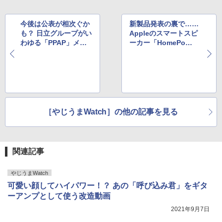
今後は公表が相次ぐか
新製品発表の裏で……
も？ 日立グループがい
Appleのスマートスピ
わゆる「PPAP」メー
ーカー「HomePo
ルの利用廃止を発表
d」、ひっそりと販売
を終了
［やじうまWatch］の他の記事を見る
関連記事
やじうまWatch
可愛い顔してハイパワー！？ あの「呼び込み君」をギタ
ーアンプとして使う改造動画
2021年9月7日