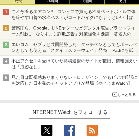
1時間
24時間
1週間
1カ月
これぞ着るエアコン!! コンビニで買える冷凍ペットボトルで体
を冷やす山善の水冷ベストがロードバイクにちょうどいい【ぼっ
ち・ざ・ろーど！その14】【空いた時間でなにしてる？】
警察庁ら、Google、LINEヤフーなどデジタル広告プラットフォ
ーム5社に「なりすまし詐欺広告」対策強化を要請 著名人の写
真や映像を使った投資詐欺などへの対策として
エレコム、ゼブラと共同開発した、タッチペンとしてもボールペ
ンとしても使える「スタイラスツーウェイ」発売 iPadにも紙に
も、持ち替えずに書き込める
不正アクセスを受けていた将棋連盟のサイトが復旧、情報漏えい
は「痕跡なし」
見た目は既視感ありまくりなレトロデザイン、でもビデオ通話に
も対応した日本発のチャットアプリが登場【やじうまWatch】
もっと見る
INTERNET Watch をフォローする