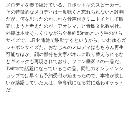
メロディを奏で続けている、ロボット型のスピーカー。
その特徴的なメロディは一度聴くと忘れられないと評判
だが、何を思ったのかこれを音声付きミニトイとして販
売しようと考えたのが、アオシマこと青島文化教材社。
外観は本物そっくりながら全長約53mmという手のひら
サイズで、LR44電池で駆動するというから、いわゆるガ
シャポンサイズだ。おなじみのメロディはもちろん再生
可能なほか、顔の部分を文字パネルに取り替えられるな
どギミックも再現されており、ファン垂涎？の一品だ。
Twitterで話題になっているこの品、同社のオンラインシ
ョップでは早くも予約受付が始まったので、本物が欲し
いが躊躇していた人は、争奪戦になる前に迷わずゲット
だ。