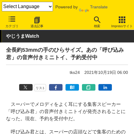
Powered by
Translate
INTERNET Watch
ハードウェア
ガジェット
カテゴリ
過去記事
検索
Impressサイト
やじうまWatch
全長約53mmの手のひらサイズ。あの「呼び込み
君」の音声付きミニトイ、予約受付中
tks24
2021年10月19日 06:00
リスト
スーパーでメロディをよく耳にする集客スピーカー
「呼び込み君」の音声付きミニトイが発売されることに
なった。現在、予約を受付中だ。
呼び込み君とは、スーパーの店頭などで集客のための