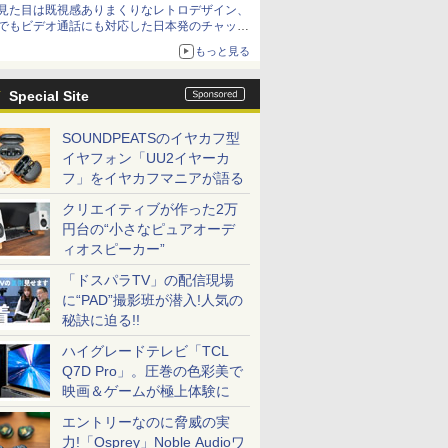
見た目は既視感ありまくりなレトロデザイン、
でもビデオ通話にも対応した日本発のチャット
アプリが登場【やじうまWatch】
もっと見る
Special Site
SOUNDPEATSのイヤカフ型
イヤフォン「UU2イヤーカ
フ」をイヤカフマニアが語る
クリエイティブが作った2万
円台の“小さなピュアオーデ
ィオスピーカー”
「ドスパラTV」の配信現場
に“PAD”撮影班が潜入!人気の
秘訣に迫る!!
ハイグレードテレビ「TCL
Q7D Pro」。圧巻の色彩美で
映画＆ゲームが極上体験に
エントリーなのに脅威の実
力!「Osprey」Noble Audioワ