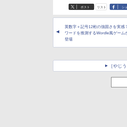
ポスト
リスト
シ
英数字＋記号12桁の強固さを実感？
▲
ワードを推測するWordle風ゲーム
登場
［やじう