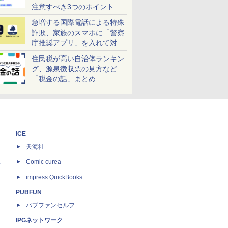
注意すべき3つのポイント
急増する国際電話による特殊
詐欺、家族のスマホに「警察
庁推奨アプリ」を入れて対策
しよう！
住民税が高い自治体ランキン
グ、源泉徴収票の見方など
「税金の話」まとめ
ICE
天海社
ス
Comic curea
impress QuickBooks
PUBFUN
パブファンセルフ
IPGネットワーク