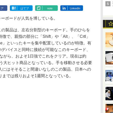
ェア
はてブ
note
LinkedIn
割型キーボードが人気を博している。
たこの製品は、左右分割型のキーボード。手のひらを
、親指の部分に「Shift」や「Alt」、「Crtl」
Space」といったキーを集中配置しているのが特徴。有
oothデバイスと同時に接続が可能なこのキーボード、
額ながら、およそ1日強でこれをクリア。現在は約
いう大ヒット商品となっている。手を移動させる必要
人にはそそること間違いなしのこの製品、日本への
りまでは残りおよそ1週間となっている。