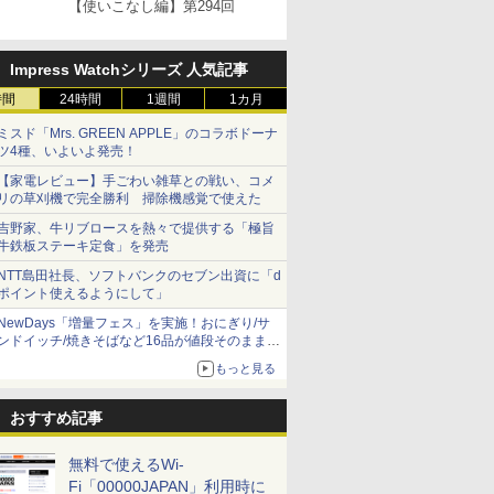
【使いこなし編】第294回
Impress Watchシリーズ 人気記事
時間
24時間
1週間
1カ月
ミスド「Mrs. GREEN APPLE」のコラボドーナ
ツ4種、いよいよ発売！
【家電レビュー】手ごわい雑草との戦い、コメ
リの草刈機で完全勝利 掃除機感覚で使えた
吉野家、牛リブロースを熱々で提供する「極旨
牛鉄板ステーキ定食」を発売
NTT島田社長、ソフトバンクのセブン出資に「d
ポイント使えるようにして」
NewDays「増量フェス」を実施！おにぎり/サ
ンドイッチ/焼きそばなど16品が値段そのままで
ボリュームアップ
もっと見る
おすすめ記事
無料で使えるWi-
Fi「00000JAPAN」利用時に