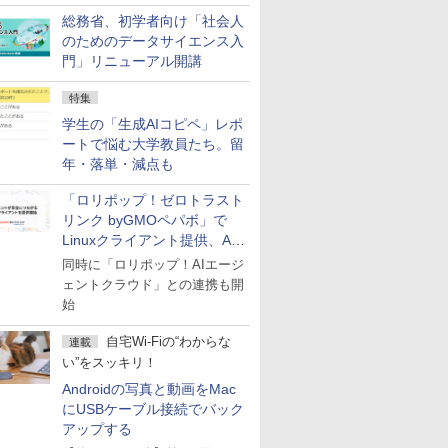
総務省、初学者向け「社会人
のためのデータサイエンス入
門」リニューアル開講
特集
学生の「生成AIコピペ」レポ
ートで悩む大学教員たち。留
年・落単・減点も
「ロリポップ！ゼロトラスト
リンク byGMOペパボ」で
Linuxクライアント提供、AI
エージェントの接続が容易に
同時に「ロリポップ！AIエージ
ェントクラウド」との連携も開
始
自宅Wi-Fiの“わからな
連載
い”をスッキリ！
Androidの写真と動画をMac
にUSBケーブル接続でバック
アップする