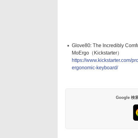
Glove80: The Incredibly Comf
MoErgo（Kickstarter）
https://www.kickstarter.com/pr
ergonomic-keyboard/
Google