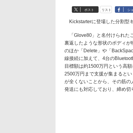
ポスト
リスト
シ
Kickstarterに登場した分
「Glove80」と名付けられ
裏返したような形状のボディが特徴で
のほか「Delete」や「Back
線接続に加えて、4台のBluet
目標額は約1500万円という高
2500万円まで支援が集まると
が全くないことから、その筋の
発送にも対応しており、締め切