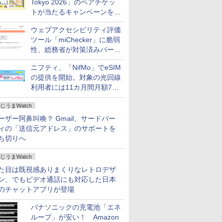
Tokyo 2026」のペアチケッ
トが当たるキャンペーンをX
で実施。8月16日まで
ウェブアクセシビリティ評価
ツール「miChecker」に脆弱
性、総務省が対策済みバージ
ョンへの更新を呼び掛け
ニフティ、「NifMo」でeSIM
の提供を開始。対象の光回線
利用者には11カ月間月額770
円割引のキャンペーン
じうまWatch
ーザー阿鼻叫喚？ Gmail、サードパー
ィの「送信元アドレス」のサポートを
ち切りへ
じうまWatch
た目は既視感ありまくりなレトロデザ
ン、でもビデオ通話にも対応した日本
のチャットアプリが登場
パナソニックの充電池「エネ
ループ」が安い！ Amazon