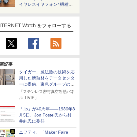
イヤレスイヤフォン4機種を
一気に聴く
NTERNET Watch をフォローする
新記事
タイガー、魔法瓶の技術を応
用した断熱材をデータセンタ
ーに提供、東急グループの実
証実験で
「ステンレス密封真空断熱パネ
ル TIVIP」
「.jp」が40周年――1986年8
月5日、Jon Postel氏から村
井純氏に委任
ニフティ、「Maker Faire