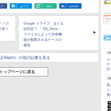
ェア
はてブ
note
LinkedIn
 パス
Google ドライブ、またも
が堂々
誤判定？ 「.DS_Store」
▲
ファイルによって共有機
能が制限されるケースの
報告
や
まWatch］の他の記事を見る
ユ
テ
打
トップページに戻る
や
見
イ
発