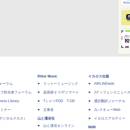
Rittor Music
イカロス出版
dフォーラム
リットーミュージック
AIRLINEweb
ップ担当者フォーラム
楽器探そう!デジマート
Jディフェンスニュー
ness Library
TシャツPOD T-OD
通訳翻訳ジャーナル
セミナー
立東舎
JレスキューWeb
 X（デジタルクロス）
山と溪谷社
イカロスアカデミー
山と溪谷オンライン
MdN