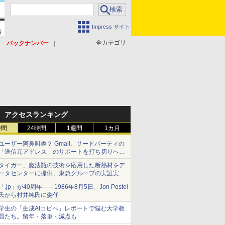
Impress サイト
全カテゴリ
バックナンバー
アクセスランキング
時間
24時間
1週間
1カ月
ユーザー阿鼻叫喚？ Gmail、サードパーティの
「送信元アドレス」のサポートを打ち切りへ
【やじうまWatch】
タイガー、魔法瓶の技術を応用した断熱材をデ
ータセンターに提供、東急グループの実証実験
で 「ステンレス密封真空断熱パネル TIVIP」
「.jp」が40周年――1986年8月5日、Jon Postel
氏から村井純氏に委任
学生の「生成AIコピペ」レポートで悩む大学教
員たち。留年・落単・減点も