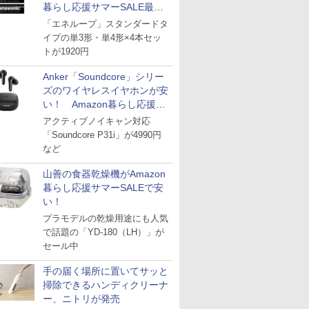
暮らし応援サマーSALE最終
日
「エネループ」スタンダードタ
イプの単3形・単4形×4本セッ
トが1920円
Anker「Soundcore」シリー
ズのワイヤレスイヤホンが安
い！ Amazon暮らし応援サ
マーSALE
アクティブノイキャン対応
「Soundcore P31i」が4990円
など
山善の食器乾燥機がAmazon
暮らし応援サマーSALEで安
い！
プラモデルの乾燥用途にも人気
で話題の「YD-180（LH）」が
セール中
手の届く場所に置いてサッと
掃除できるハンディクリーナ
ー、ニトリが発売