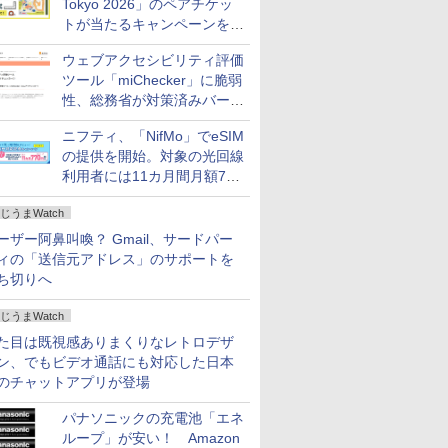
Tokyo 2026」のペアチケッ
トが当たるキャンペーンをX
で実施。8月16日まで
ウェブアクセシビリティ評価
ツール「miChecker」に脆弱
性、総務省が対策済みバージ
ョンへの更新を呼び掛け
ニフティ、「NifMo」でeSIM
の提供を開始。対象の光回線
利用者には11カ月間月額770
円割引のキャンペーン
じうまWatch
ーザー阿鼻叫喚？ Gmail、サードパー
ィの「送信元アドレス」のサポートを
ち切りへ
じうまWatch
た目は既視感ありまくりなレトロデザ
ン、でもビデオ通話にも対応した日本
のチャットアプリが登場
パナソニックの充電池「エネ
ループ」が安い！ Amazon