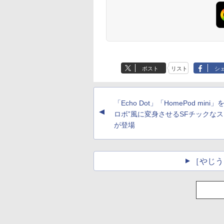
ポスト
リスト
シ
「Echo Dot」「HomePod mini」
▲
ロボ”風に変身させるSFチックな
が登場
［やじう