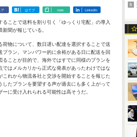
ェア
はてブ
note
LinkedIn
ることで送料を割り引く「ゆっくり宅配」の導入
済新聞が報じている。
荷物について、数日遅い配達を選択することで送
送プラン。マンパワー的に余裕がある日に配送を回
図ることが目的で、海外ではすでに同様のプランを
点ではメルカリから正式な発表があったわけではな
がこれから物流各社と交渉を開始することを報じた
うしたプランを要望する声が過去にも多く上がって
ザーに受け入れられる可能性は高そうだ。