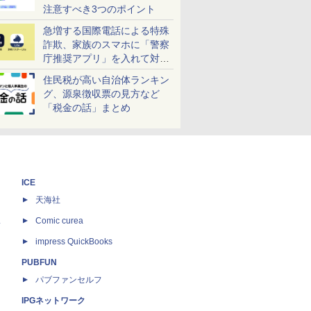
注意すべき3つのポイント
急増する国際電話による特殊
詐欺、家族のスマホに「警察
庁推奨アプリ」を入れて対策
しよう！
住民税が高い自治体ランキン
グ、源泉徴収票の見方など
「税金の話」まとめ
ICE
天海社
ス
Comic curea
impress QuickBooks
PUBFUN
パブファンセルフ
IPGネットワーク