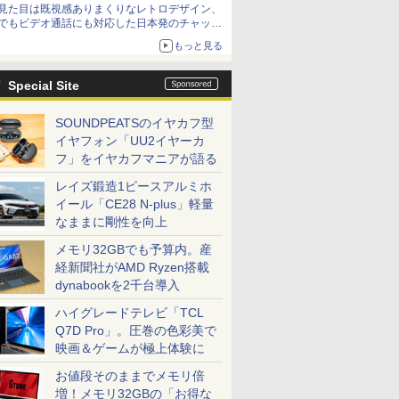
見た目は既視感ありまくりなレトロデザイン、
でもビデオ通話にも対応した日本発のチャット
アプリが登場【やじうまWatch】
もっと見る
Special Site
SOUNDPEATSのイヤカフ型
イヤフォン「UU2イヤーカ
フ」をイヤカフマニアが語る
レイズ鍛造1ピースアルミホ
イール「CE28 N-plus」軽量
なままに剛性を向上
メモリ32GBでも予算内。産
経新聞社がAMD Ryzen搭載
dynabookを2千台導入
ハイグレードテレビ「TCL
Q7D Pro」。圧巻の色彩美で
映画＆ゲームが極上体験に
お値段そのままでメモリ倍
増！メモリ32GBの「お得な