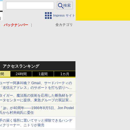
Impress サイト
全カテゴリ
バックナンバー
アクセスランキング
時間
24時間
1週間
1カ月
ユーザー阿鼻叫喚？ Gmail、サードパーティの
「送信元アドレス」のサポートを打ち切りへ
【やじうまWatch】
タイガー、魔法瓶の技術を応用した断熱材をデ
ータセンターに提供、東急グループの実証実験
で 「ステンレス密封真空断熱パネル TIVIP」
「.jp」が40周年――1986年8月5日、Jon Postel
氏から村井純氏に委任
手の届く場所に置いてサッと掃除できるハンデ
ィクリーナー、ニトリが発売