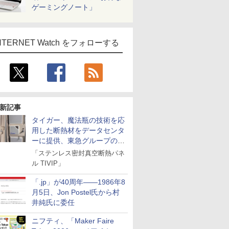
ゲーミングノート」
NTERNET Watch をフォローする
新記事
タイガー、魔法瓶の技術を応
用した断熱材をデータセンタ
ーに提供、東急グループの実
証実験で
「ステンレス密封真空断熱パネ
ル TIVIP」
「.jp」が40周年――1986年8
月5日、Jon Postel氏から村
井純氏に委任
ニフティ、「Maker Faire