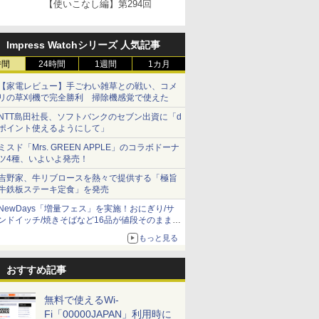
【使いこなし編】第294回
Impress Watchシリーズ 人気記事
時間
24時間
1週間
1カ月
【家電レビュー】手ごわい雑草との戦い、コメ
リの草刈機で完全勝利 掃除機感覚で使えた
NTT島田社長、ソフトバンクのセブン出資に「d
ポイント使えるようにして」
ミスド「Mrs. GREEN APPLE」のコラボドーナ
ツ4種、いよいよ発売！
吉野家、牛リブロースを熱々で提供する「極旨
牛鉄板ステーキ定食」を発売
NewDays「増量フェス」を実施！おにぎり/サ
ンドイッチ/焼きそばなど16品が値段そのままで
ボリュームアップ
もっと見る
おすすめ記事
無料で使えるWi-
Fi「00000JAPAN」利用時に