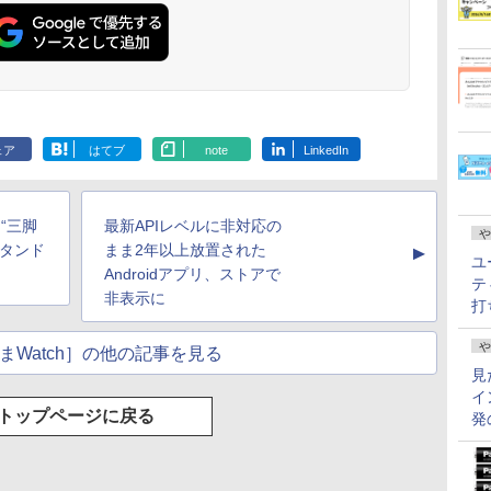
ェア
はてブ
note
LinkedIn
を“三脚
最新APIレベルに非対応の
や
スタンド
まま2年以上放置された
▲
ユ
Androidアプリ、ストアで
テ
非表示に
打
や
まWatch］の他の記事を見る
見
イ
トップページに戻る
発