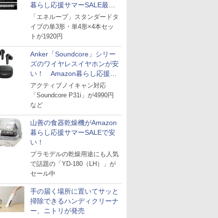
暮らし応援サマーSALE最終
日
「エネループ」スタンダードタ
イプの単3形・単4形×4本セッ
トが1920円
Anker「Soundcore」シリー
ズのワイヤレスイヤホンが安
い！ Amazon暮らし応援サ
マーSALE
アクティブノイキャン対応
「Soundcore P31i」が4990円
など
山善の食器乾燥機がAmazon
暮らし応援サマーSALEで安
い！
プラモデルの乾燥用途にも人気
で話題の「YD-180（LH）」が
セール中
手の届く場所に置いてサッと
掃除できるハンディクリーナ
ー、ニトリが発売