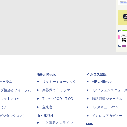
Rittor Music
イカロス出版
dフォーラム
リットーミュージック
AIRLINEweb
ップ担当者フォーラム
楽器探そう!デジマート
Jディフェンスニュー
ness Library
TシャツPOD T-OD
通訳翻訳ジャーナル
セミナー
立東舎
JレスキューWeb
 X（デジタルクロス）
山と溪谷社
イカロスアカデミー
山と溪谷オンライン
MdN