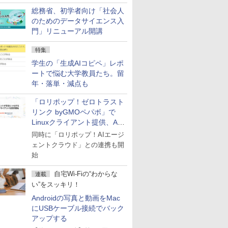
総務省、初学者向け「社会人
のためのデータサイエンス入
門」リニューアル開講
特集
学生の「生成AIコピペ」レポ
ートで悩む大学教員たち。留
年・落単・減点も
「ロリポップ！ゼロトラスト
リンク byGMOペパボ」で
Linuxクライアント提供、AI
エージェントの接続が容易に
同時に「ロリポップ！AIエージ
ェントクラウド」との連携も開
始
自宅Wi-Fiの“わからな
連載
い”をスッキリ！
Androidの写真と動画をMac
にUSBケーブル接続でバック
アップする