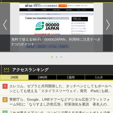
無料で使えるWi-Fi「00000JAPAN」利用時に注意すべき
3つのポイント
●
●
●
アクセスランキング
1時間
24時間
1週間
1カ月
エレコム、ゼブラと共同開発した、タッチペンとしてもボールペ
ンとしても使える「スタイラスツーウェイ」発売 iPadにも紙に
も、持ち替えずに書き込める
警察庁ら、Google、LINEヤフーなどデジタル広告プラットフォ
ーム5社に「なりすまし詐欺広告」対策強化を要請 著名人の写
真や映像を使った投資詐欺などへの対策として
これぞ着るエアコン!! コンビニで買える冷凍ペットボトルで体