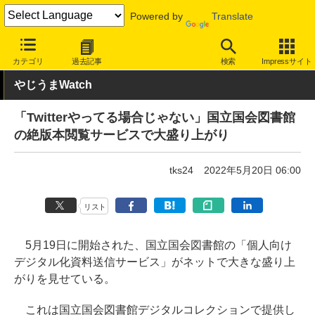
Powered by
Translate
INTERNET Watch
トピック
本・電子書籍
カテゴリ
過去記事
検索
Impressサイト
やじうまWatch
「Twitterやってる場合じゃない」国立国会図書館
の絶版本閲覧サービスで大盛り上がり
tks24
2022年5月20日 06:00
リスト
5月19日に開始された、国立国会図書館の「個人向け
デジタル化資料送信サービス」がネットで大きな盛り上
がりを見せている。
これは国立国会図書館デジタルコレクションで提供し