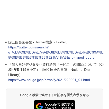
国立国会図書館 - Twitter検索（Twitter）
https://twitter.com/search?
q=%E5%9B%BD%E7%AB%8B%E5%9B%BD%E4%BC%9A%E
5%9B%B3%E6%9B%B8%E9%A4%A8&src=typed_query
「個人向けデジタル化資料送信サービス」の開始について（令
和4年5月19日予定）（国立国会図書館―National Diet
Library）
https://www.ndl.go.jp/jp/news/fy2021/220201_01.html
Google 検索で当サイトの記事を優先表示させる