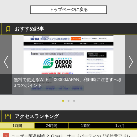
トップページに戻る
おすすめ記事
無料で使えるWi-Fi「00000JAPAN」利用時に注意すべき
3つのポイント
●
●
●
アクセスランキング
1時間
24時間
1週間
1カ月
ユーザー阿鼻叫喚？ Gmail、サードパーティの「送信元アドレ