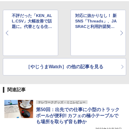
不評だった「KEN_AL
対応に抜かりなし！ 新
L.CSV」大幅改善で話
SNS「Threads」、JA
題に。代替となる住所
SRACと利用許諾契約
CSVデータを日本郵便
を締結済みだったこと
が公開、カナ全角化・
が判明
レコード統合・UTF-8
導入など
［やじうまWatch］の他の記事を見る
関連記事
テレワークグッズ・ミニレビュー
第50回：出先での仕事に小型のトラック
ボールが便利!! カフェの極小テーブルで
も場所を取らず音も静か