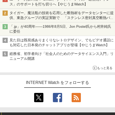
ス」のサポートを打ち切りへ【やじうまWatch】
タイガー、魔法瓶の技術を応用した断熱材をデータセンターに提
供、東急グループの実証実験で 「ステンレス密封真空断熱パネ
ル TIVIP」
「.jp」が40周年――1986年8月5日、Jon Postel氏から村井純氏
に委任
見た目は既視感ありまくりなレトロデザイン、でもビデオ通話に
も対応した日本発のチャットアプリが登場【やじうまWatch】
総務省、初学者向け「社会人のためのデータサイエンス入門」リ
ニューアル開講
もっと見る
INTERNET Watch をフォローする