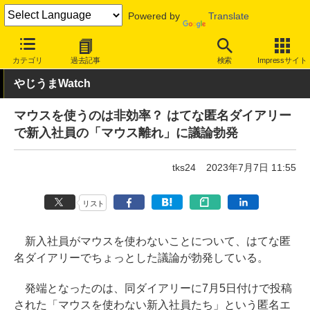
Powered by
Translate
INTERNET Watch
トピック
ネットの話題
カテゴリ
過去記事
検索
Impressサイト
やじうまWatch
マウスを使うのは非効率？ はてな匿名ダイアリー
で新入社員の「マウス離れ」に議論勃発
tks24
2023年7月7日 11:55
リスト
新入社員がマウスを使わないことについて、はてな匿
名ダイアリーでちょっとした議論が勃発している。
発端となったのは、同ダイアリーに7月5日付けで投稿
された「マウスを使わない新入社員たち」という匿名エ