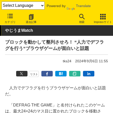
Powered by
Translate
INTERNET Watch
トピック
ネットの話題
カテゴリ
過去記事
検索
Impressサイト
やじうまWatch
ブロックを動かして整列させろ！ “人力でデフラ
グを行う”ブラウザゲームが面白いと話題
tks24
2024年9月6日 11:55
リスト
人力でデフラグを行うブラウザゲームが面白いと話題
だ。
「DEFRAG THE GAME」と名付けられたこのゲーム
は、最大24×24のマス目に置かれたブロックを移動さ