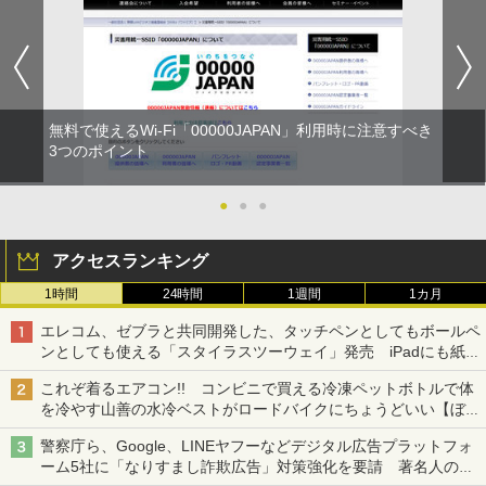
無料で使えるWi-Fi「00000JAPAN」利用時に注意すべき
3つのポイント
●
●
●
アクセスランキング
1時間
24時間
1週間
1カ月
エレコム、ゼブラと共同開発した、タッチペンとしてもボールペ
ンとしても使える「スタイラスツーウェイ」発売 iPadにも紙に
も、持ち替えずに書き込める
これぞ着るエアコン!! コンビニで買える冷凍ペットボトルで体
を冷やす山善の水冷ベストがロードバイクにちょうどいい【ぼっ
ち・ざ・ろーど！その14】【空いた時間でなにしてる？】
警察庁ら、Google、LINEヤフーなどデジタル広告プラットフォ
ーム5社に「なりすまし詐欺広告」対策強化を要請 著名人の写