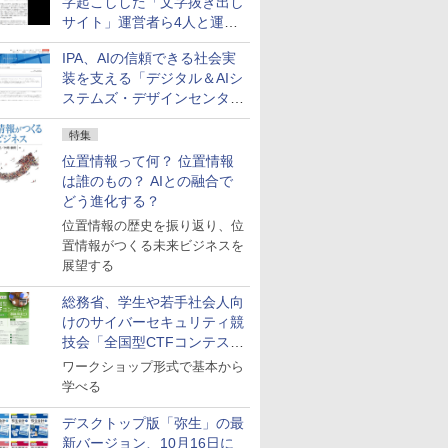
字起こしした「文字抜き出し
サイト」運営者ら4人と運営
法人に有罪判決
IPA、AIの信頼できる社会実
装を支える「デジタル＆AIシ
ステムズ・デザインセンタ
ー」新設
特集
位置情報って何？ 位置情報
は誰のもの？ AIとの融合で
どう進化する？
位置情報の歴史を振り返り、位
置情報がつくる未来ビジネスを
展望する
総務省、学生や若手社会人向
けのサイバーセキュリティ競
技会「全国型CTFコンテス
ト」を10月に開催、参加受付
ワークショップ形式で基本から
中
学べる
デスクトップ版「弥生」の最
新バージョン、10月16日に