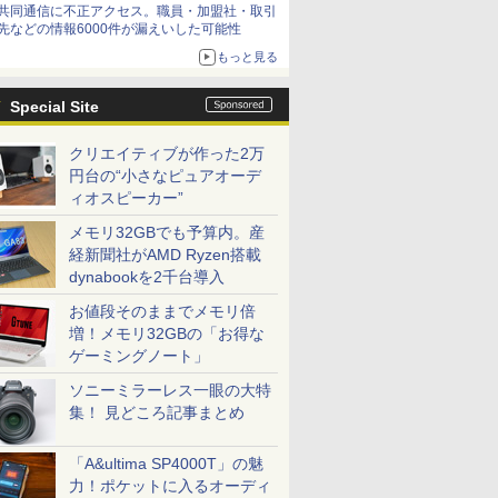
共同通信に不正アクセス。職員・加盟社・取引
先などの情報6000件が漏えいした可能性
もっと見る
Special Site
クリエイティブが作った2万
円台の“小さなピュアオーデ
ィオスピーカー”
メモリ32GBでも予算内。産
経新聞社がAMD Ryzen搭載
dynabookを2千台導入
お値段そのままでメモリ倍
増！メモリ32GBの「お得な
ゲーミングノート」
ソニーミラーレス一眼の大特
集！ 見どころ記事まとめ
「A&ultima SP4000T」の魅
力！ポケットに入るオーディ