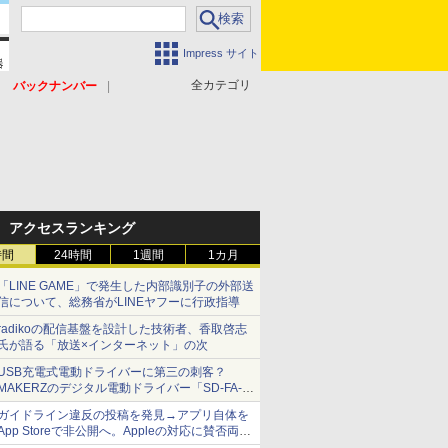
Impress サイト
全カテゴリ
バックナンバー
アクセスランキング
時間
24時間
1週間
1カ月
「LINE GAME」で発生した内部識別子の外部送
信について、総務省がLINEヤフーに行政指導
radikoの配信基盤を設計した技術者、香取啓志
氏が語る「放送×インターネット」の次
USB充電式電動ドライバーに第三の刺客？
MAKERZのデジタル電動ドライバー「SD-FA-
2000L」を、ベッセル、パナソニックと比較し
ガイドライン違反の投稿を発見→アプリ自体を
てみた 【テレワークグッズ・ミニレビュー 第
App Storeで非公開へ。Appleの対応に賛否両論
165回】
【やじうまWatch】