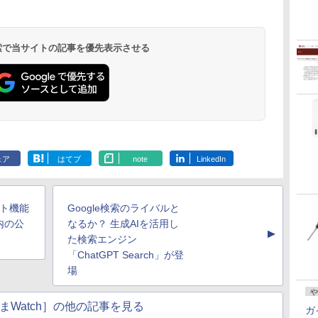
 検索で当サイトの記事を優先表示させる
ェア
はてブ
note
LinkedIn
ート機能
Google検索のライバルと
内の公
なるか？ 生成AIを活用し
▲
た検索エンジン
「ChatGPT Search」が登
場
や
まWatch］の他の記事を見る
ガ