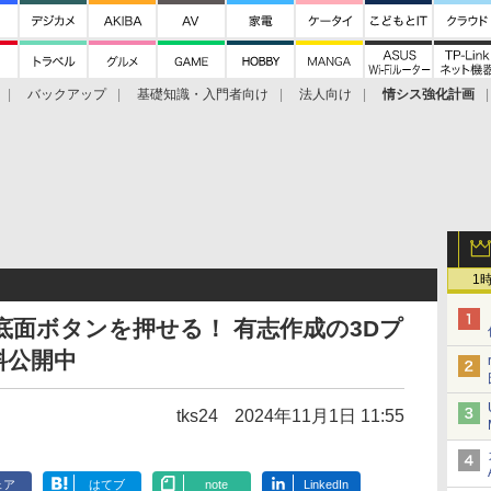
バックアップ
基礎知識・入門者向け
法人向け
情シス強化計画
1
ずに底面ボタンを押せる！ 有志作成の3Dプ
料公開中
tks24
2024年11月1日 11:55
ェア
はてブ
note
LinkedIn