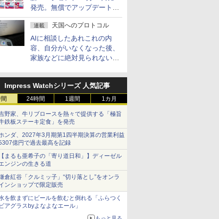
発売。無償でアップデートを
提供する早期購入キャンペー
天国へのプロトコル
連載
ンも
AIに相談したあれこれの内
容、自分がいなくなった後、
家族などに絶対見られないよ
うにするには？
Impress Watchシリーズ 人気記事
時間
24時間
1週間
1カ月
吉野家、牛リブロースを熱々で提供する「極旨
牛鉄板ステーキ定食」を発売
ホンダ、2027年3月期第1四半期決算の営業利益
5307億円で過去最高を記録
【まるも亜希子の「寄り道日和」】ディーゼル
エンジンの生きる道
鎌倉紅谷「クルミッ子」“切り落とし”をオンラ
インショップで限定販売
水を飲まずにビールを飲むと倒れる「ふらつく
ビアグラスbyよなよなエール」
もっと見る