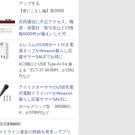
アップする
【使いこなし編】第294回
共同通信に不正アクセス。職
員・加盟社・取引先などの情
報6000件が漏えいした可能
性
エレコムのUSBポート付き電
源タップがAmazon暮らし応
援サマーSALEでお得に
AC3個口とUSB Type-A×3を備
える「ECT-37-3A3WH」が1591
円など
アイリスオーヤマのUSB充電
式電動ドライバーがAmazon
暮らし応援サマーSALEに登
場
ボールグリップ型「JMD8BG-
H」が3780円など
じうまWatch
イドライン違反の投稿を発見→アプリ