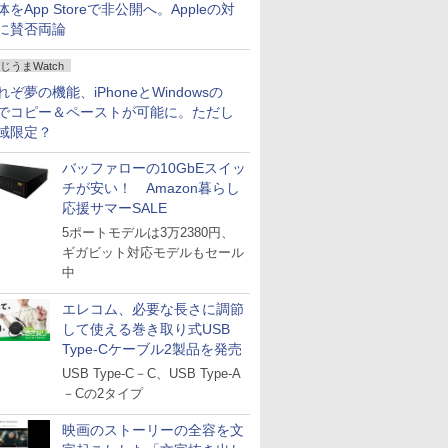
体をApp Storeで非公開へ。Appleの対
に賛否両論
じうまWatch
れぞ夢の機能、iPhoneとWindowsの
でコピー＆ペーストが可能に。ただし
域限定？
バッファローの10GbEスイッ
チが安い！ Amazon暮らし
応援サマーSALE
5ポートモデルは3万2380円、
ギガビット対応モデルもセール
中
エレコム、必要な長さに調節
して使える巻き取り式USB
Type-Cケーブル2製品を発売
USB Type-C－C、USB Type-A
－Cの2タイプ
映画のストーリーの全容を文