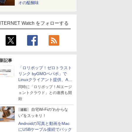
オの醍醐味
NTERNET Watch をフォローする
新記事
「ロリポップ！ゼロトラスト
リンク byGMOペパボ」で
Linuxクライアント提供、AI
エージェントの接続が容易に
同時に「ロリポップ！AIエージ
ェントクラウド」との連携も開
始
自宅Wi-Fiの“わからな
連載
い”をスッキリ！
Androidの写真と動画をMac
にUSBケーブル接続でバック