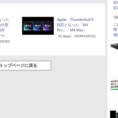
自
応
や
になった
Apple、Thunderbolt 5
こ
2%小型
対応となった「M4
間
源内
Pro」「M4 Max」
地
から
2024年10月31日
PC Watch
10月30日
トップページに戻る