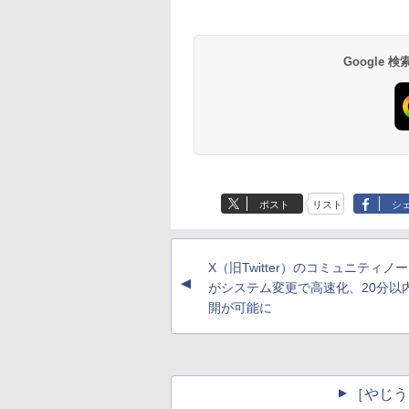
Google
ポスト
リスト
シ
X（旧Twitter）のコミュニティノ
▲
がシステム変更で高速化、20分以
開が可能に
［やじう