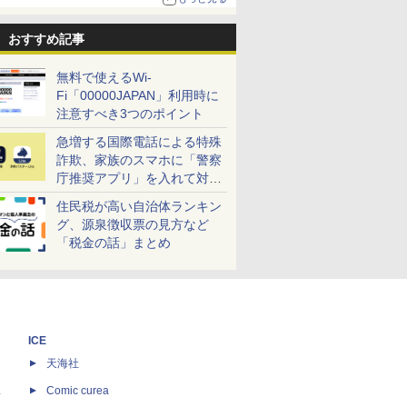
おすすめ記事
無料で使えるWi-
Fi「00000JAPAN」利用時に
注意すべき3つのポイント
急増する国際電話による特殊
詐欺、家族のスマホに「警察
庁推奨アプリ」を入れて対策
しよう！
住民税が高い自治体ランキン
グ、源泉徴収票の見方など
「税金の話」まとめ
ICE
天海社
ス
Comic curea