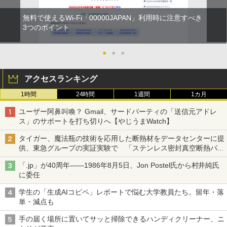
無料で使えるWi-Fi「00000JAPAN」利用時に注意すべき
3つのポイント
●
●
●
アクセスランキング
1時間
24時間
1週間
1カ月
ユーザー阿鼻叫喚？ Gmail、サードパーティの「送信元アドレ
ス」のサポートを打ち切りへ【やじうまWatch】
タイガー、魔法瓶の技術を応用した断熱材をデータセンターに提
供、東急グループの実証実験で 「ステンレス密封真空断熱パネ
ル TIVIP」
「.jp」が40周年――1986年8月5日、Jon Postel氏から村井純氏
に委任
学生の「生成AIコピペ」レポートで悩む大学教員たち。留年・落
単・減点も
手の届く場所に置いてサッと掃除できるハンディクリーナー、ニ