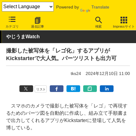
Powered by
Translate
INTERNET Watch
トピック
ネットの話題
カテゴリ
過去記事
検索
Impressサイト
やじうまWatch
撮影した被写体を「レゴ化」するアプリが
Kickstarterで大人気。パーツリストも出力可
tks24
2024年12月10日 11:00
リスト
スマホのカメラで撮影した被写体を「レゴ」で再現す
るためのパーツ図を自動的に作成し、組み立て手順書ま
で出力してくれるアプリがKickstarterに登場して人気を
博している。