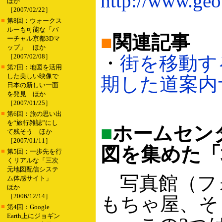
http://www.geo
ほか
［2007/02/22］
■
第8回：ウォークス
ルーも可能な「バ
■
関連記事
ーチャル京都3Dマ
ップ」 ほか
［2007/02/08］
・
街を移動す
■
第7回：地図を活用
した美しい映像で
期した道案内サー
日本の新しい一面
を発見 ほか
［2007/01/25］
■
第6回：旅の思い出
を“旅行雑誌”にし
■
ホームセン
て残そう ほか
［2007/01/11］
図を集めた「
■
第5回：一歩先を行
くリアルな「三次
元地図配信システ
写真館（フ
ム体感サイト」
ほか
［2006/12/14］
もちゃ屋、そ
■
第4回：Google
Earth上にジョギン