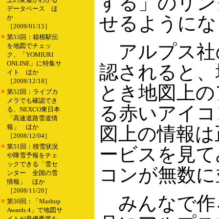
する」のリン
データベース ほ
せるようにな
か
［2009/01/15］
■
第53回：箱根駅伝
アルプス社
を地図でチェッ
ク、「YOMIURI
ONLINE」に特集サ
認されると、
イト ほか
［2008/12/18］
とき地図上の
■
第52回：ライブカ
メラでも確認でき
る赤いアイコ
る、NEXCO東日本
「高速道路雪道情
報」 ほか
図上の情報は
［2008/12/04］
■
第51回：積雪状況
ービスを見て
や降雪予報をチェ
ックできる「雪セ
コンが無数に
ンター 全国の雪
情報」 ほか
［2008/11/20］
みんなで作ろう
■
第50回：「Mashup
Awards 4」で地図サ
イトが最優秀賞を