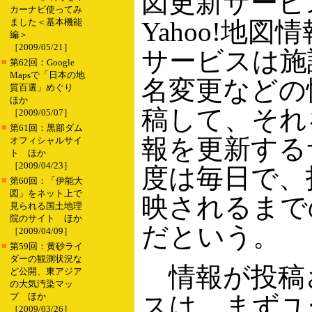
図更新サービ
カーナビ使ってみ
ました＜基本機能
Yahoo!地
編＞
［2009/05/21］
サービスは施
■
第62回：Google
Mapsで「日本の地
名変更などの
質百選」めぐり
ほか
稿して、それ
［2009/05/07］
■
第61回：黒部ダム
報を更新する
オフィシャルサイ
ト ほか
［2009/04/23］
度は毎日で、
■
第60回：「伊能大
図」をネット上で
映されるまで
見られる国土地理
院のサイト ほか
だという。
［2009/04/09］
■
第59回：黄砂ライ
ダーの観測状況な
情報が投稿
ど公開、東アジア
の大気汚染マッ
プ ほか
スは、まずユ
［2009/03/26］