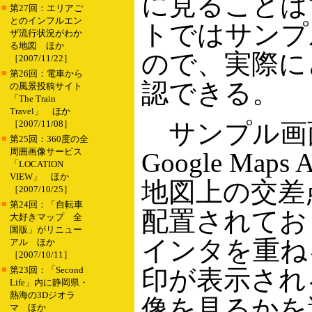
に見ることは
■
第27回：エリアご
とのインフルエン
トではサンプ
ザ流行状況がわか
る地図 ほか
ので、実際に
［2007/11/22］
■
第26回：電車から
認できる。
の風景投稿サイト
「The Train
Travel」 ほか
［2007/11/08］
サンプル画
■
第25回：360度の全
周囲画像サービス
Google M
「LOCATION
VIEW」 ほか
地図上の交差
［2007/10/25］
■
第24回：「自転車
配置されてお
大好きマップ 全
国版」がリニュー
インタを重ね
アル ほか
［2007/10/11］
■
第23回：「Second
印が表示され
Life」内に静岡県・
熱海の3Dジオラ
像を見るかを
マ ほか