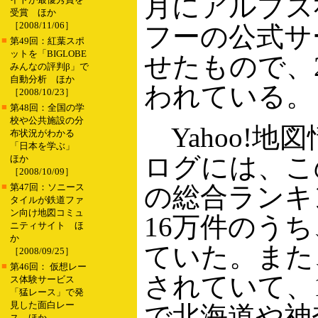
月にアルプス
受賞 ほか
［2008/11/06］
フーの公式サ
■
第49回：紅葉スポ
ットを「BIGLOBE
せたもので、
みんなの評判β」で
自動分析 ほか
われている。
［2008/10/23］
■
第48回：全国の学
校や公共施設の分
Yahoo!
布状況がわかる
「日本を学ぶ」
ログには、こ
ほか
［2008/10/09］
■
第47回：ソニース
の総合ランキ
タイルが鉄道ファ
ン向け地図コミュ
16万件のう
ニティサイト ほ
か
ていた。また
［2008/09/25］
■
第46回： 仮想レー
されていて、1
ス体験サービス
「猛レース」で発
見した面白レー
で北海道や神
ス ほか