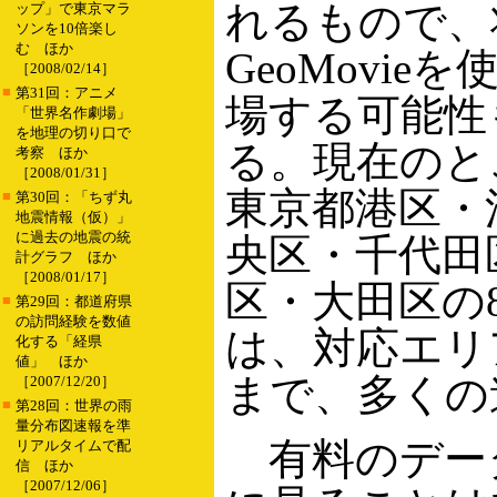
れるもので、
ップ」で東京マラ
ソンを10倍楽し
む ほか
GeoMovie
［2008/02/14］
■
第31回：アニメ
場する可能性
「世界名作劇場」
を地理の切り口で
る。現在のと
考察 ほか
［2008/01/31］
東京都港区・
■
第30回：「ちず丸
地震情報（仮）」
に過去の地震の統
央区・千代田
計グラフ ほか
［2008/01/17］
区・大田区の
■
第29回：都道府県
の訪問経験を数値
は、対応エリ
化する「経県
値」 ほか
まで、多くの
［2007/12/20］
■
第28回：世界の雨
量分布図速報を準
有料のデー
リアルタイムで配
信 ほか
［2007/12/06］