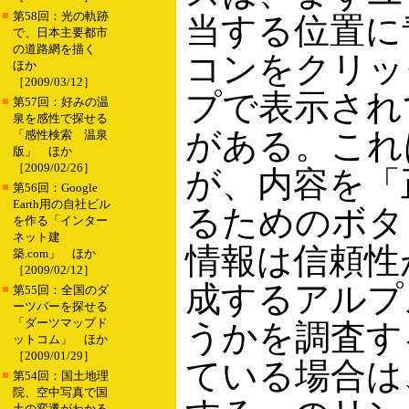
■
第58回：光の軌跡
当する位置に
で、日本主要都市
の道路網を描く
コンをクリッ
ほか
［2009/03/12］
プで表示され
■
第57回：好みの温
泉を感性で探せる
がある。これ
「感性検索 温泉
版」 ほか
［2009/02/26］
が、内容を「
■
第56回：Google
Earth用の自社ビル
るためのボタ
を作る「インター
ネット建
情報は信頼性
築.com」 ほか
［2009/02/12］
成するアルプ
■
第55回：全国のダ
ーツバーを探せる
「ダーツマップド
うかを調査す
ットコム」 ほか
［2009/01/29］
ている場合は
■
第54回：国土地理
院、空中写真で国
土の変遷がわかる