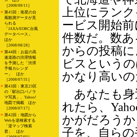
［2008/09/11］
上位にランク
■
第45回：衛星の台
風観測データが見
ービス開始前
られる
「JAXA/EORC台風
件数だ。数あ
データベース」
ほか
［2008/08/28］
からの投稿に
■
第44回：お盆の高
速道路の渋滞情報
ビスというの
を予測した「渋滞
予報カレンダ
かなり高いの
ー」 ほか
［2008/07/31］
■
第43回：東京23区
あなたも身
の「駅出口パノラ
マ写真」、Yahoo!
地図で掲載 ほか
れたら、Yah
［2008/07/17］
■
第42回：地図から
かがだろうか
Webを逆検索する
「逆マップ検索
子を、自らの
君」 ほか
［2008/07/03］