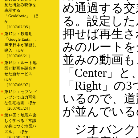
め通過する交
見た街並み映像を
表示する
「GeoMovie」 ほ
る。設定した
か
［2007/07/05］
押せば再生さ
■
第17回：鉄道用
「Google Earth」、
みのルートを
JR東日本が業務に
導入 ほか
並みの動画も
［2007/06/21］
■
第16回：ルート地
図と動画を融合さ
「Center
せた新サービス
ほか
「Right」
［2007/06/07］
■
第15回：セブン-イ
いるので、道
レブンで出力可能
な住宅地図 ほか
が並んでいる
［2007/05/24］
■
第14回：地理を楽
しく学べる「常識
ジオバンクでは
が身につく地図パ
ズル」 ほか
［2007/05/10］