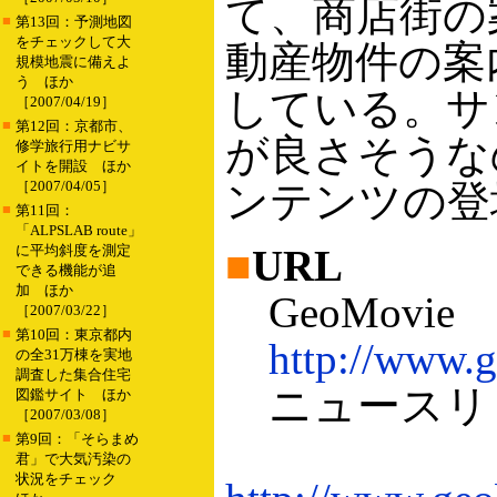
て、商店街の
■
第13回：予測地図
をチェックして大
動産物件の案
規模地震に備えよ
う ほか
している。サ
［2007/04/19］
■
第12回：京都市、
が良さそうなの
修学旅行用ナビサ
イトを開設 ほか
［2007/04/05］
ンテンツの登
■
第11回：
「ALPSLAB route」
に平均斜度を測定
■
URL
できる機能が追
加 ほか
GeoMovie
［2007/03/22］
■
第10回：東京都内
http://www.g
の全31万棟を実地
調査した集合住宅
ニュースリ
図鑑サイト ほか
［2007/03/08］
■
第9回：「そらまめ
君」で大気汚染の
状況をチェック