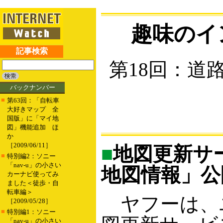
趣味のイ
記事検索
第18回：道
バックナンバー
■
第63回：「自転車
大好きマップ 全
国版」に「マイ地
図」機能追加 ほ
か
［2009/06/11］
■
地図更新サー
■
特別編2：ソニー
「nav-u」の小さい
地図情報」公
カーナビ使ってみ
ました＜徒歩・自
転車編＞
ヤフーは、
［2009/05/28］
■
特別編1：ソニー
「nav-u」の小さい