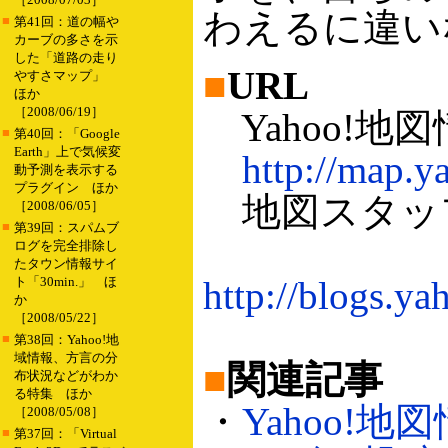
わえるに違い
■
第41回：道の幅や
カーブの多さを示
した「道路の走り
■
URL
やすさマップ」
ほか
［2008/06/19］
Yahoo!地
■
第40回：「Google
Earth」上で気候変
http://map.y
動予測を表示する
プラグイン ほか
地図スタッ
［2008/06/05］
■
第39回：スパムブ
ログを完全排除し
たタウン情報サイ
ト「30min.」 ほ
http://blogs.y
か
［2008/05/22］
■
第38回：Yahoo!地
域情報、方言の分
■
関連記事
布状況などがわか
る特集 ほか
・
Yahoo!
［2008/05/08］
■
第37回：「Virtual