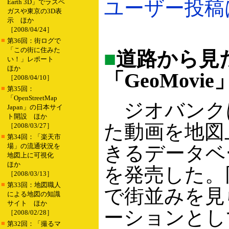
ユーザー投稿は最
Earth 3D」でラスベ
ガスや東京の3D表
示 ほか
［2008/04/24］
■
第36回：街ログで
「この街に住みた
■
道路から見
い！」レポート
ほか
「GeoMovie
［2008/04/10］
■
第35回：
「OpenStreetMap
ジオバンク
Japan」の日本サイ
ト開設 ほか
た動画を地図
［2008/03/27］
■
第34回：「楽天市
場」の流通状況を
きるデータベー
地図上に可視化
ほか
を発売した。
［2008/03/13］
■
第33回：地図職人
で街並みを見
による地図の知識
サイト ほか
ーションとし
［2008/02/28］
■
第32回：「撮るマ