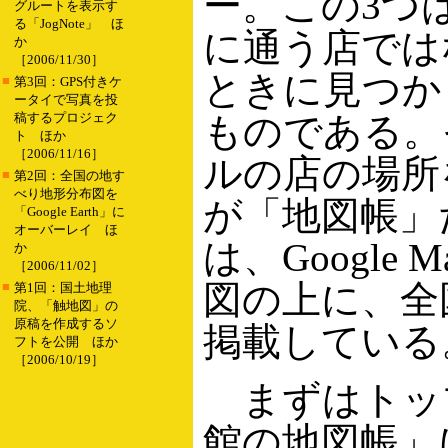
ー。この3つ
グルートを表示す
る「JogNote」 ほ
に通う店では
か
［2006/11/30］
ときに見つか
■
第3回：GPS付きケ
ータイで写真を投
稿するプロジェク
ものである。
ト ほか
［2006/11/16］
ルの店の場所
■
第2回：全国の地す
べり地形分布図を
が「地図帳」
「Google Earth」に
オーバーレイ ほ
は、Google 
か
［2006/11/02］
図の上に、全
■
第1回：国土地理
院、「触地図」の
原稿を作成するソ
掲載している
フトを公開 ほか
［2006/10/19］
まずはトッ
館の地図帳」