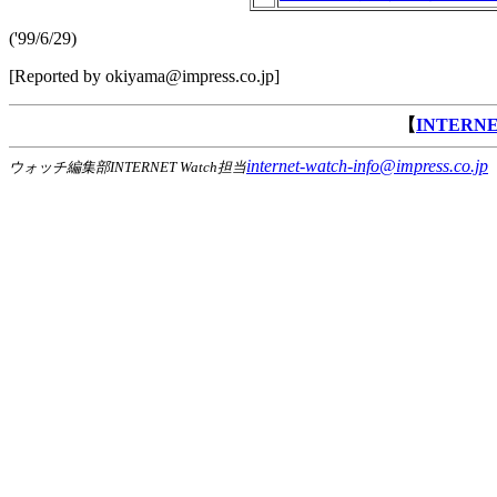
('99/6/29)
[Reported by okiyama@impress.co.jp]
【
INTERN
internet-watch-info@impress.co.jp
ウォッチ編集部INTERNET Watch担当