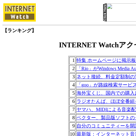
【ランキング】
INTERNET Watchアク
1
特集 ホームページに掲示
2
「Rio」がWindows Media 
3
ネット接続、料金定額制の
4
「goo」が路線検索サービ
5
海外宝くじ、国内での購入
6
ラジオたんぱ、ほぼ全番組
7
ヤマハ、MIDIによる音楽配信
8
ベクター、製品版ソフトの
9
自分のコミュニティーを開
10
最新版：インターネット音