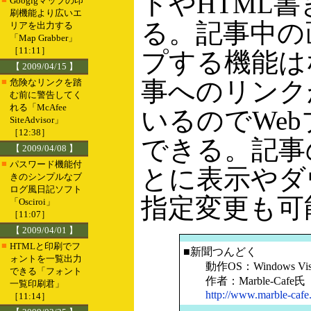
トやHTML
Googlgマップの印
刷機能より広いエ
る。記事中の
リアを出力する
「Map Grabber」
［11:11］
プする機能は
【 2009/04/15 】
■
事へのリンク
危険なリンクを踏
む前に警告してく
れる「McAfee
いるのでWe
SiteAdvisor」
［12:38］
できる。記事
【 2009/04/08 】
■
パスワード機能付
とに表示やダ
きのシンプルなブ
ログ風日記ソフト
指定変更も可
「Osciroi」
［11:07］
【 2009/04/01 】
■
HTMLと印刷でフ
■新聞つんどく
ォントを一覧出力
動作OS：Windows Vista/
できる「フォント
作者：Marble-Cafe氏
一覧印刷君」
http://www.marble-cafe
［11:14］