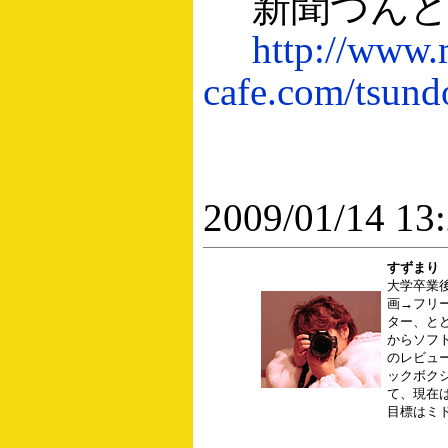
新聞つんど
http://www.
cafe.com/tsund
2009/01/14 13
すずまり
大学卒業後
画→フリ
ター、と
からソフ
のレビュ
ックボク
て、現在
目標はミ