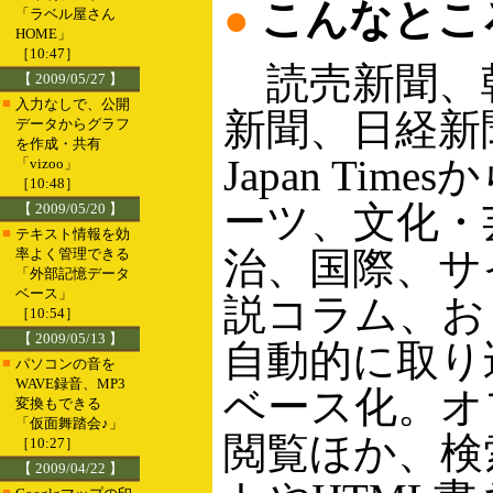
●
こんなとこ
「ラベル屋さん
HOME」
［10:47］
読売新聞、
【 2009/05/27 】
■
入力なしで、公開
新聞、日経新
データからグラフ
を作成・共有
Japan Tim
「vizoo」
［10:48］
ーツ、文化・
【 2009/05/20 】
■
テキスト情報を効
治、国際、サ
率よく管理できる
「外部記憶データ
ベース」
説コラム、お
［10:54］
【 2009/05/13 】
自動的に取り
■
パソコンの音を
WAVE録音、MP3
ベース化。オ
変換もできる
「仮面舞踏会♪」
閲覧ほか、検
［10:27］
【 2009/04/22 】
■