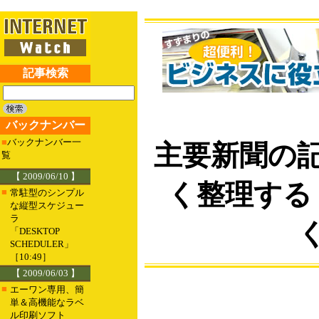
記事検索
バックナンバー
■
バックナンバー一
主要新聞の
覧
【 2009/06/10 】
く整理する
■
常駐型のシンプル
な縦型スケジュー
ラ
「DESKTOP
SCHEDULER」
［10:49］
【 2009/06/03 】
■
エーワン専用、簡
単＆高機能なラベ
ル印刷ソフト