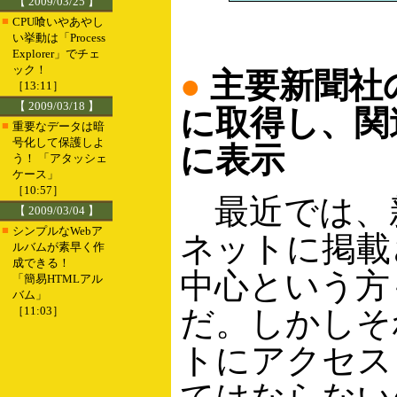
【 2009/03/25 】
■
CPU喰いやあやし
い挙動は「Process
Explorer」でチェ
ック！
●
主要新聞社
［13:11］
【 2009/03/18 】
に取得し、関
■
重要なデータは暗
号化して保護しよ
に表示
う！ 「アタッシェ
ケース」
［10:57］
最近では、
【 2009/03/04 】
■
シンプルなWebア
ネットに掲載
ルバムが素早く作
成できる！
中心という方
「簡易HTMLアル
バム」
［11:03］
だ。しかしそ
トにアクセス