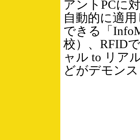
アントPCに
自動的に適用
できる「InfoM
校）、RFI
ャル to 
どがデモンス