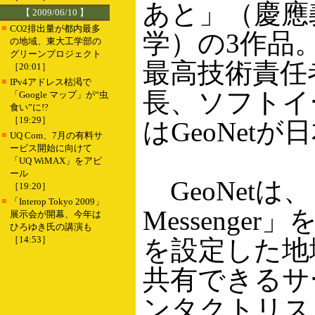
あと」（慶應義塾
【 2009/06/10 】
■
CO2排出量が都内最多
学）の3作品
の地域、東大工学部の
グリーンプロジェクト
最高技術責任
［20:01］
■
IPv4アドレス枯渇で
長、ソフトイ
「Google マップ」が“虫
食い”に!?
［19:29］
はGeoNet
■
UQ Com、7月の有料サ
ービス開始に向けて
「UQ WiMAX」をアピ
ール
GeoNetは、「Ge
［19:20］
■
「Interop Tokyo 2009」
Messeng
展示会が開幕、今年は
ひろゆき氏の講演も
［14:53］
を設定した地
共有できるサ
ンタクトリス