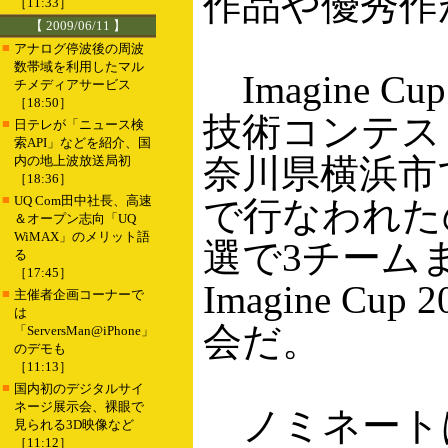
作品や優秀作
［11:33］
【 2009/06/11 】
■
アナログ停波後の周波
数帯域を利用したマル
Imagine
チメディアサービス
［18:50］
技術コンテスト
■
日テレが「ニュース検
索API」などを紹介、国
奈川県横浜市で開
内の地上波放送局初
［18:36］
■
UQ Com田中社長、高速
で行なわれた
＆オープン志向「UQ
WiMAX」のメリット語
選で3チーム
る
［17:45］
Imagine 
■
主催者企画コーナーで
は
会だ。
「ServersMan@iPhone」
のデモも
［11:13］
■
国内初のデジタルサイ
ネージ展示会、裸眼で
ノミネートは
見られる3D映像など
［11:12］