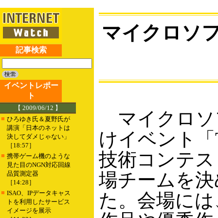
マイクロソ
記事検索
イベントレポー
ト
【 2009/06/12 】
マイクロソフ
■
ひろゆき氏＆夏野氏が
講演「日本のネットは
けイベント「Th
決してダメじゃない」
［18:57］
技術コンテスト「
■
携帯ゲーム機のような
見た目のNGN対応回線
場チームを決
品質測定器
［14:28］
■
ISAO、IPデータキャス
た。会場には
トを利用したサービス
イメージを展示