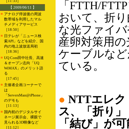
［11:33］
「FTTH/FT
【 2009/06/11 】
おいて、折り
■
アナログ停波後の周波
数帯域を利用したマル
チメディアサービス
な光ファイバ
［18:50］
■
日テレが「ニュース検
産卵対策用の
索API」などを紹介、国
内の地上波放送局初
ケーブルなど
［18:36］
■
UQ Com田中社長、高速
ている。
＆オープン志向「UQ
WiMAX」のメリット語
る
［17:45］
■
主催者企画コーナーで
は
「ServersMan@iPhone」
●
NTTエレ
のデモも
［11:13］
ス、「折り」
■
国内初のデジタルサイ
ネージ展示会、裸眼で
「結び」が可
見られる3D映像など
［11:12］