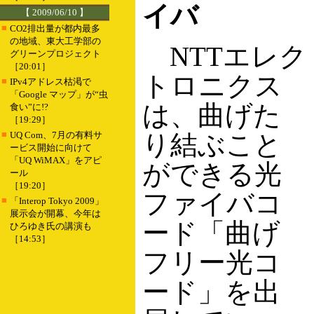
イバ
【 2009/06/10 】
■
CO2排出量が都内最多
の地域、東大工学部の
NTTエレク
グリーンプロジェクト
［20:01］
トロニクス
■
IPv4アドレス枯渇で
「Google マップ」が“虫
は、曲げた
食い”に!?
［19:29］
■
UQ Com、7月の有料サ
り結ぶこと
ービス開始に向けて
「UQ WiMAX」をアピ
ができる光
ール
［19:20］
ファイバコ
■
「Interop Tokyo 2009」
展示会が開幕、今年は
ード「曲げ
ひろゆき氏の講演も
［14:53］
フリー光コ
ード」を出