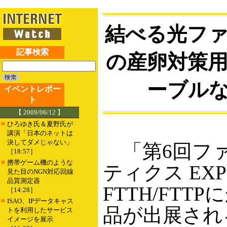
結べる光フ
記事検索
の産卵対策
ーブル
イベントレポー
ト
【 2009/06/12 】
■
ひろゆき氏＆夏野氏が
講演「日本のネットは
決してダメじゃない」
「第6回フ
［18:57］
■
携帯ゲーム機のような
ティクス EX
見た目のNGN対応回線
品質測定器
FTTH/FTT
［14:28］
■
ISAO、IPデータキャス
品が出展され
トを利用したサービス
イメージを展示