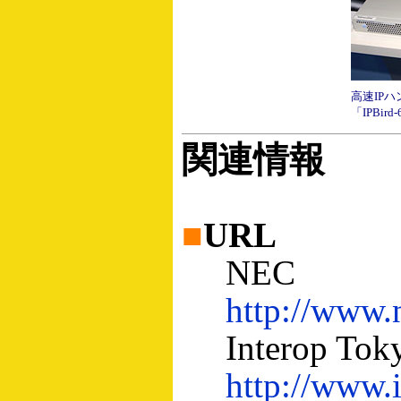
高速IP
「IPBird
関連情報
■
URL
NEC
http://www.n
Interop Toky
http://www.i