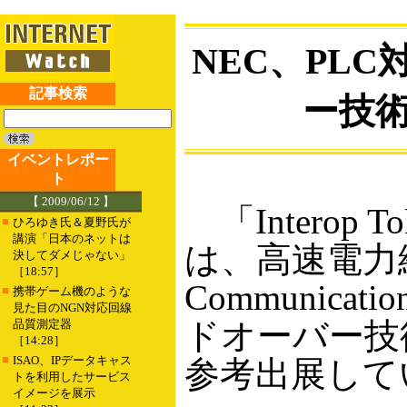
NEC、PL
記事検索
ー技
イベントレポー
ト
【 2009/06/12 】
「Interop 
■
ひろゆき氏＆夏野氏が
講演「日本のネットは
は、高速電力線通
決してダメじゃない」
［18:57］
Communic
■
携帯ゲーム機のような
見た目のNGN対応回線
ドオーバー技
品質測定器
［14:28］
■
ISAO、IPデータキャス
参考出展して
トを利用したサービス
イメージを展示