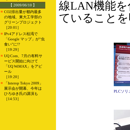
線LAN機能
【 2009/06/10 】
■
CO2排出量が都内最多
ていることを
の地域、東大工学部の
グリーンプロジェクト
［20:01］
■
IPv4アドレス枯渇で
「Google マップ」が“虫
食い”に!?
［19:29］
■
UQ Com、7月の有料サ
ービス開始に向けて
「UQ WiMAX」をアピ
ール
［19:20］
■
「Interop Tokyo 2009」
展示会が開幕、今年は
PLCソ
ひろゆき氏の講演も
［14:53］