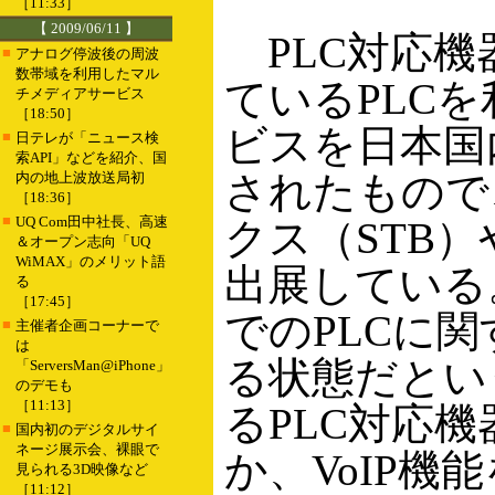
［11:33］
【 2009/06/11 】
PLC対応機
■
アナログ停波後の周波
数帯域を利用したマル
ているPLC
チメディアサービス
［18:50］
ビスを日本国
■
日テレが「ニュース検
索API」などを紹介、国
されたもので
内の地上波放送局初
［18:36］
■
UQ Com田中社長、高速
クス（STB）
＆オープン志向「UQ
WiMAX」のメリット語
出展している
る
［17:45］
でのPLCに
■
主催者企画コーナーで
は
る状態だとい
「ServersMan@iPhone」
のデモも
［11:13］
るPLC対応
■
国内初のデジタルサイ
ネージ展示会、裸眼で
か、VoIP機
見られる3D映像など
［11:12］