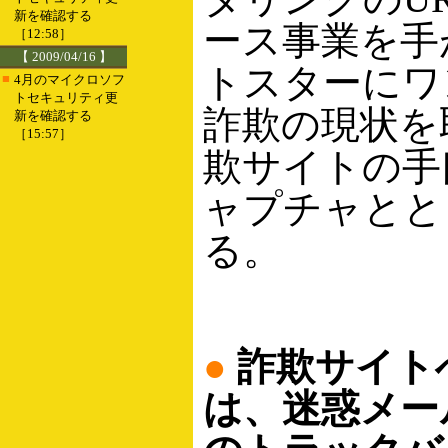
新を確認する
ース事業を手
［12:58］
【 2009/04/16 】
トスターにワ
■
4月のマイクロソフ
トセキュリティ更
詐欺の現状を
新を確認する
［15:57］
欺サイトの手
ャプチャとと
る。
●
詐欺サイト
は、迷惑メー