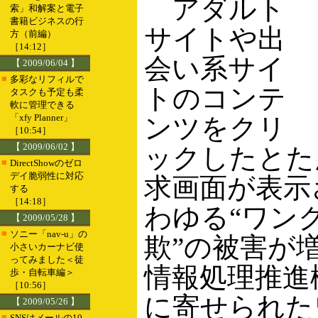
アダルト
索」和解案と電子
書籍ビジネスの行
サイトや出
方（前編）
［14:12］
会い系サイ
【 2009/06/04 】
■
多彩なリフィルで
トのコンテ
タスクも予定も柔
軟に管理できる
「xfy Planner」
ンツをクリ
［10:54］
【 2009/06/02 】
ックしたとた
■
DirectShowのゼロ
デイ脆弱性に対応
求画面が表示
する
［14:18］
わゆる“ワン
【 2009/05/28 】
■
ソニー「nav-u」の
欺”の被害が
小さいカーナビ使
ってみました＜徒
情報処理推進機
歩・自転車編＞
［10:56］
に寄せられた
【 2009/05/26 】
■
SNSはメールの10