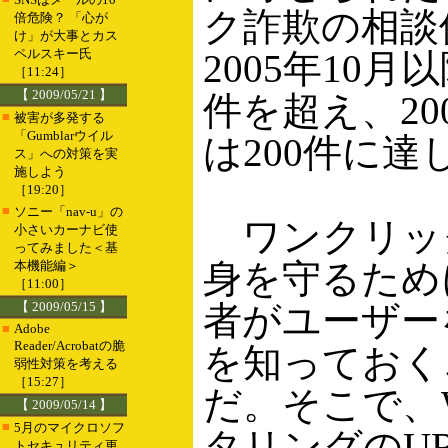
ク詐欺の相談
倍危険？ 「心が
け」が大事とカス
ペルスキー氏
2005年10月
［11:24］
【 2009/05/21 】
件を超え、20
■
被害が多発する
「Gumblarウイル
は200件に達
ス」への対策を実
施しよう
［19:20］
■
ソニー「nav-u」の
ワンクリッ
小さいカーナビ使
ってみました＜基
身を守るため
本機能編＞
［11:00］
【 2009/05/15 】
者がユーザー
■
Adobe
Reader/Acrobatの脆
を知っておく
弱性対策を考える
［15:27］
だ。そこで、
【 2009/05/14 】
■
5月のマイクロソフ
タリングのU
トセキュリティ更