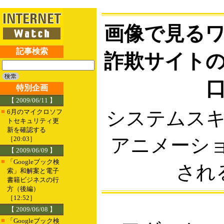
画像で見る
記事検索
詐欺サイト
特別企画
【 2009/06/11 】
■
システムス
6月のマイクロソフ
トセキュリティ更
新を確認する
アニメーショ
［20:03］
【 2009/06/09 】
■
「Googleブック検
され
索」和解案と電子
書籍ビジネスの行
方（後編）
［12:52］
【 2009/06/08 】
■
「Googleブック検