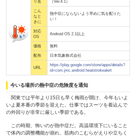
リ名
（Ver.4.1）
こん
熱中症にならないよう早めに気を配りた
なと
い！
きに
対応
Android OS 2.1以上
OS
価格
無料
配布
日本気象株式会社
https://play.google.com/store/apps/details?
URL
id=com.jmc.android.heatstrokealert
今いる場所の熱中症の危険度を通知
関東では平年より15日も早く梅雨が開け、今年もいよ
いよ夏本番の季節を迎えた。仕事ではスーツを着込んで
の外回りが非常に厳しい季節である。
この時期、怖いのが熱中症だ。高温環境下にいること
で体内の調整機能が崩れ、筋肉のこむらがえりや立ちく