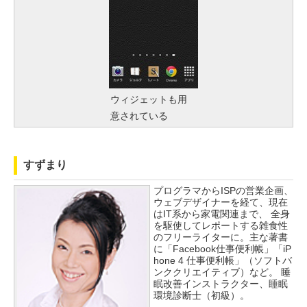
ウィジェットも用
意されている
すずまり
プログラマからISPの営業企画、
ウェブデザイナーを経て、現在
はIT系から家電関連まで、 全身
を駆使してレポートする雑食性
のフリーライターに。主な著書
に「Facebook仕事便利帳」「iP
hone 4 仕事便利帳」（ソフトバ
ンククリエイティブ）など。 睡
眠改善インストラクター、睡眠
環境診断士（初級）。