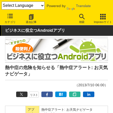
Powered by
Translate
INTERNET Watch
サービス/ソフト
サービス
ニュース/生活
カテゴリ
過去記事
検索
Impressサイト
ビジネスに役立つAndroidアプリ
熱中症の危険を知らせる「熱中症アラート: お天気
ナビゲータ」
（2013/7/10 06:00）
リスト
アプ
熱中症アラート: お天気ナビゲータ