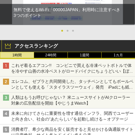
無料で使えるWi-Fi「00000JAPAN」利用時に注意すべき
3つのポイント
●
●
●
アクセスランキング
1時間
24時間
1週間
1カ月
これぞ着るエアコン!! コンビニで買える冷凍ペットボトルで体
を冷やす山善の水冷ベストがロードバイクにちょうどいい【ぼっ
ち・ざ・ろーど！その14】【空いた時間でなにしてる？】
エレコム、ゼブラと共同開発した、タッチペンとしてもボールペ
ンとしても使える「スタイラスツーウェイ」発売 iPadにも紙に
も、持ち替えずに書き込める
人類はもうお呼びじゃない？ 米ニュースサイトがAIクローラー
対象の広告配信を開始【やじうまWatch】
未来に向けてさらに重要性を増す通信インフラ、関西でユーザー
と向き合い、社会の“あたらしい”を起動し続ける～オプテージ
消費者庁、希少な商品を安く販売すると見せかける偽通販サイト
に注意喚起、サイト名とドメイン名を公表