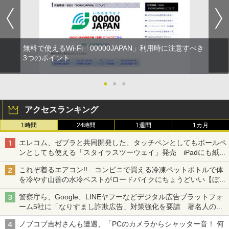
無料で使えるWi-Fi「00000JAPAN」利用時に注意すべき
3つのポイント
●
●
●
アクセスランキング
1時間
24時間
1週間
1カ月
エレコム、ゼブラと共同開発した、タッチペンとしてもボールペ
ンとしても使える「スタイラスツーウェイ」発売 iPadにも紙に
も、持ち替えずに書き込める
これぞ着るエアコン!! コンビニで買える冷凍ペットボトルで体
を冷やす山善の水冷ベストがロードバイクにちょうどいい【ぼっ
ち・ざ・ろーど！その14】【空いた時間でなにしてる？】
警察庁ら、Google、LINEヤフーなどデジタル広告プラットフォ
ーム5社に「なりすまし詐欺広告」対策強化を要請 著名人の写
真や映像を使った投資詐欺などへの対策として
ノブコブ吉村さんも遭遇、「PCのカメラからシャッター音！ 何