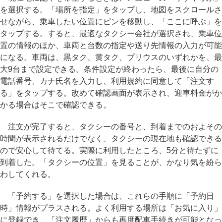
を選択する。「場所を指定」をタップし、地図をスクロールさ
せながら、乗車したい位置にピンを移動し、「ここに呼ぶ」を
タップする。すると、最適なタクシー会社が選択され、乗車位
置の情報のほか、車両と台数の指定や送り先情報の入力が可能
になる。車両は、黒タク、黄タク、プリウスのいずれかを、最
大9台まで設定できる。条件設定が終わったら、最後に自分の
電話番号、カナ氏名を入力し、利用規約に同意して「注文す
る」をタップする。改めて確認画面が表示され、迎車料金がか
かる場合はそこで確認できる。
注文が完了すると、タクシーの番号と、到着までのおよその
時間が表示されるだけでなく、タクシーの現在地も確認できる
ので安心して待てる。実際に利用したところ、5分と待たずに
到着した。「タクシーの位置」を見ることが、かなり気を紛ら
わしてくれる。
「予約する」を選択した場合は、これらの手順に「予約日
時」情報がプラスされる。よく利用する場所は「お気に入り」
に登録でき、「注文履歴」からも再度配車手続きが可能となっ