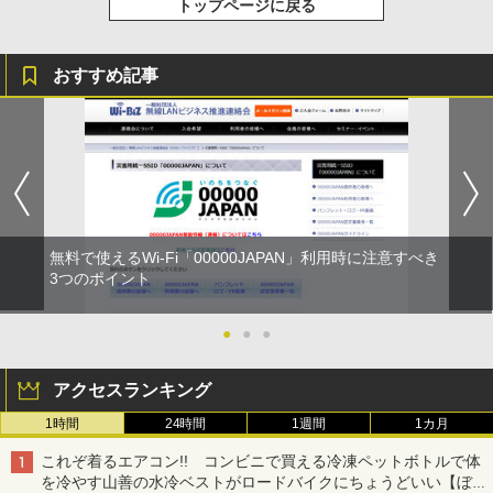
トップページに戻る
おすすめ記事
無料で使えるWi-Fi「00000JAPAN」利用時に注意すべき
3つのポイント
●
●
●
アクセスランキング
1時間
24時間
1週間
1カ月
これぞ着るエアコン!! コンビニで買える冷凍ペットボトルで体
を冷やす山善の水冷ベストがロードバイクにちょうどいい【ぼっ