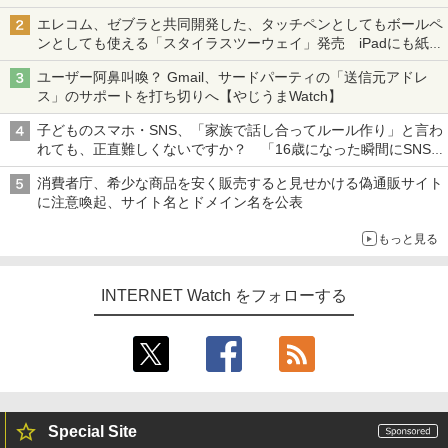
ち・ざ・ろーど！その14】【空いた時間でなにしてる？】
エレコム、ゼブラと共同開発した、タッチペンとしてもボールペ
ンとしても使える「スタイラスツーウェイ」発売 iPadにも紙に
も、持ち替えずに書き込める
ユーザー阿鼻叫喚？ Gmail、サードパーティの「送信元アドレ
ス」のサポートを打ち切りへ【やじうまWatch】
子どものスマホ・SNS、「家族で話し合ってルール作り」と言わ
れても、正直難しくないですか？ 「16歳になった瞬間にSNS
デビューする方が怖い」という上沼紫野弁護士にヒントを聞く
消費者庁、希少な商品を安く販売すると見せかける偽通販サイト
に注意喚起、サイト名とドメイン名を公表
もっと見る
INTERNET Watch をフォローする
Special Site