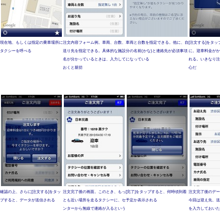
現在地、もしくは指定の乗車場所に
注文内容フォーム例。車両、台数、
車両と台数を指定できる。他に、自
[注文する]をタ
タクシーを呼べる
送り先を指定できる。具体的な施設
分の名前(かな)と連絡先が必須事項
に。迎車料金がか
名が分かっているときは、入力して
になっている
れる。いきなり注
おくと親切
心だ
確認の上、さらに[注文する]をタッ
注文完了後の画面。このとき、もっ
[完了]をタップすると、何時頃到着
注文完了後のデー
プすると、データが送信される
とも近い場所を走るタクシーに、セ
予定か表示される
今回は迎え先、送
ンターから無線で連絡が入るという
を入力しておいた