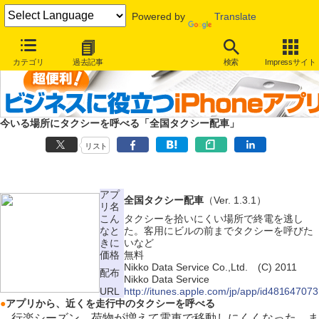
Powered by
Translate
カテゴリ
過去記事
検索
Impressサイト
今いる場所にタクシーを呼べる「全国タクシー配車」
リスト
アプ
全国タクシー配車
（Ver. 1.3.1）
リ名
こん
タクシーを拾いにくい場所で終電を逃し
なと
た。客用にビルの前までタクシーを呼びた
きに
いなど
価格
無料
Nikko Data Service Co.,Ltd. (C) 2011
配布
Nikko Data Service
URL
http://itunes.apple.com/jp/app/id481647073
●
アプリから、近くを走行中のタクシーを呼べる
行楽シーズン、荷物が増えて電車で移動しにくくなった、ま