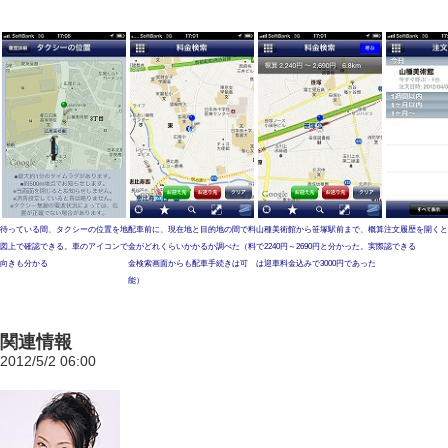
待っている間、タクシーの位置を地
配車前に、現在地と目的地の間で料
山種美術館から笹塚駅前まで、概算
注文履歴を開くと
図上で確認できる。車のアイコンで
金がどれくらいかかるか調べた（料
で2240円～2690円と分かった。実際
認できる
向きも分かる
金検索画面からも配車手続きは可
は迎車料金込みで3000円であった
能）
関連情報
2012/5/2 06:00