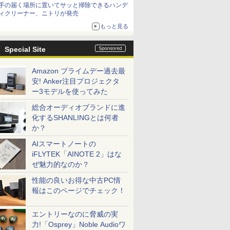
手の届く場所に置いてサッと掃除できるハンデ
ィクリーナー、ニトリが発売
もっと見る
Special Site
Amazon プライムデー過去最
安! Anker注目プロジェクタ
ー3モデルを使ってみた
総合オーディオブランドに進
化するSHANLINGとは何者
か？
AIスマートノートの
iFLYTEK「AINOTE 2」はな
ぜ魅力的なのか？
性能の良いお得な中古PC情
報はこのページでチェック！
エントリーなのに脅威の実
力!「Osprey」Noble Audioワ