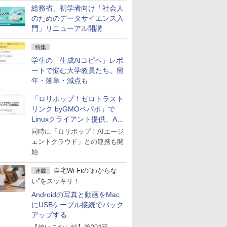
総務省、初学者向け「社会人
のためのデータサイエンス入
門」リニューアル開講
特集
学生の「生成AIコピペ」レポ
ートで悩む大学教員たち。留
年・落単・減点も
「ロリポップ！ゼロトラスト
リンク byGMOペパボ」で
Linuxクライアント提供、AI
エージェントの接続が容易に
同時に「ロリポップ！AIエージ
ェントクラウド」との連携も開
始
自宅Wi-Fiの“わからな
連載
い”をスッキリ！
Androidの写真と動画をMac
にUSBケーブル接続でバック
アップする