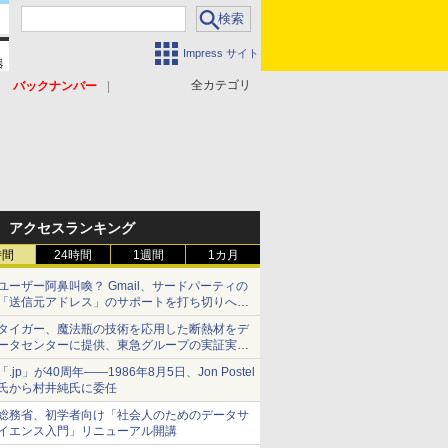
Impress サイト
全カテゴリ
バックナンバー
アクセスランキング
時間
24時間
1週間
1カ月
ユーザー阿鼻叫喚？ Gmail、サードパーティの
「送信元アドレス」のサポートを打ち切りへ
【やじうまWatch】
タイガー、魔法瓶の技術を応用した断熱材をデ
ータセンターに提供、東急グループの実証実験
で 「ステンレス密封真空断熱パネル TIVIP」
「.jp」が40周年――1986年8月5日、Jon Postel
氏から村井純氏に委任
総務省、初学者向け「社会人のためのデータサ
イエンス入門」リニューアル開講