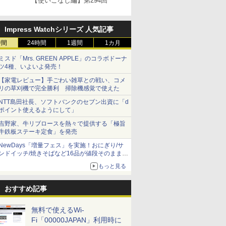
【使いこなし編】第294回
Impress Watchシリーズ 人気記事
時間
24時間
1週間
1カ月
ミスド「Mrs. GREEN APPLE」のコラボドーナ
ツ4種、いよいよ発売！
【家電レビュー】手ごわい雑草との戦い、コメ
リの草刈機で完全勝利 掃除機感覚で使えた
NTT島田社長、ソフトバンクのセブン出資に「d
ポイント使えるようにして」
吉野家、牛リブロースを熱々で提供する「極旨
牛鉄板ステーキ定食」を発売
NewDays「増量フェス」を実施！おにぎり/サ
ンドイッチ/焼きそばなど16品が値段そのままで
ボリュームアップ
もっと見る
おすすめ記事
無料で使えるWi-
Fi「00000JAPAN」利用時に