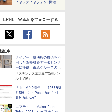
イヤレスイヤフォン4機種を
一気に聴く
NTERNET Watch をフォローする
新記事
タイガー、魔法瓶の技術を応
用した断熱材をデータセンタ
ーに提供、東急グループの実
証実験で
「ステンレス密封真空断熱パネ
ル TIVIP」
「.jp」が40周年――1986年8
月5日、Jon Postel氏から村
井純氏に委任
ニフティ、「Maker Faire
Tokyo 2026」のペアチケッ