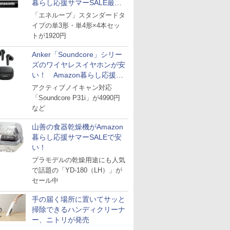
暮らし応援サマーSALE最終
日
「エネループ」スタンダードタ
イプの単3形・単4形×4本セッ
トが1920円
Anker「Soundcore」シリー
ズのワイヤレスイヤホンが安
い！ Amazon暮らし応援サ
マーSALE
アクティブノイキャン対応
「Soundcore P31i」が4990円
など
山善の食器乾燥機がAmazon
暮らし応援サマーSALEで安
い！
プラモデルの乾燥用途にも人気
で話題の「YD-180（LH）」が
セール中
手の届く場所に置いてサッと
掃除できるハンディクリーナ
ー、ニトリが発売