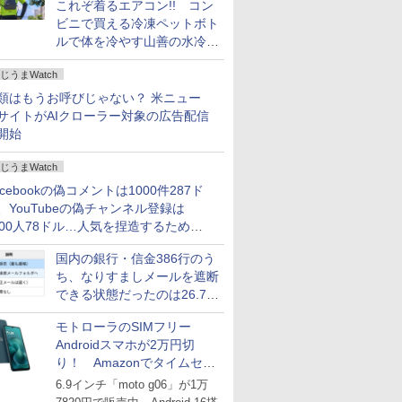
これぞ着るエアコン!! コン
ビニで買える冷凍ペットボト
ルで体を冷やす山善の水冷ベ
ストがロードバイクにちょう
じうまWatch
どいい【ぼっち・ざ・ろー
ど！その14】
類はもうお呼びじゃない？ 米ニュー
サイトがAIクローラー対象の広告配信
開始
じうまWatch
acebookの偽コメントは1000件287ド
、YouTubeの偽チャンネル登録は
000人78ドル…人気を捏造するための
格リストが公開中
国内の銀行・信金386行のう
ち、なりすましメールを遮断
できる状態だったのは26.7％
にとどまる～GMOブランド
モトローラのSIMフリー
セキュリティ調査
Androidスマホが2万円切
り！ Amazonでタイムセー
ル
6.9インチ「moto g06」が1万