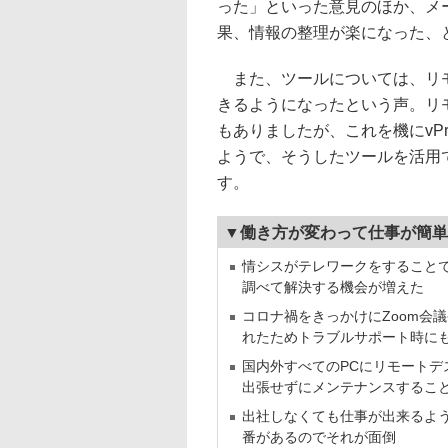
った」といった意見のほか、メ
果、情報の整理が楽になった、
また、ツールについては、リモ
きるようになったという声。リ
もありましたが、これを機にvP
ようで、そうしたツールを活用
す。
▼働き方が変わって仕事が簡単
情シスがテレワークをすること
調べて解決する機会が増えた
コロナ禍をきっかけにZoom会議や
れたためトラブルサポート時に
国内外すべてのPCにリモート
出張せずにメンテナンスするこ
出社しなくても仕事が出来るよ
番があるのでそれが面倒