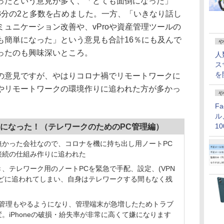
たという意見が多く、「とても面倒になった」
3分の2と多数を占めました。一方、「いきなり話し
ュニケーション改善や、vProや資産管理ツールの
も簡単になった」という意見も合計16％にも及んで
や
ったのも興味深いところ。
人
ス
を
意見ですが、やはりコロナ禍でリモートワークに
やリモートワークの環境作りに追われた方が多かっ
や
F
ル
になった！（テレワークのためのPC管理編）
1
価
無かった会社なので、コロナを機に持ち出し用ノートPC
接続の仕組み作りに追われた
、テレワーク用のノートPCを緊急で手配、設定、(VPN
などに追われてしまい、自身はテレワークする間もなく残
バイス管理もやるようになり、管理端末が急増したためトラブ
。iPhoneの破損・紛失率が非常に高くて嫌になります