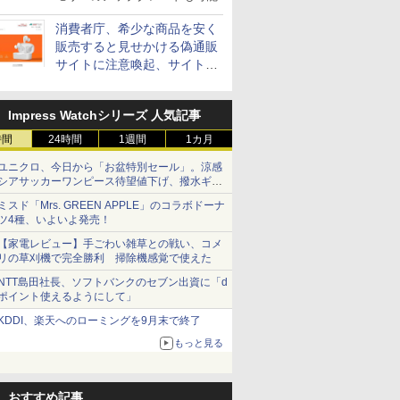
消費者庁、希少な商品を安く
販売すると見せかける偽通販
サイトに注意喚起、サイト名
とドメイン名を公表
Impress Watchシリーズ 人気記事
時間
24時間
1週間
1カ月
ユニクロ、今日から「お盆特別セール」。涼感
シアサッカーワンピース待望値下げ、撥水ギア
ショーツは1990円に
ミスド「Mrs. GREEN APPLE」のコラボドーナ
ツ4種、いよいよ発売！
【家電レビュー】手ごわい雑草との戦い、コメ
リの草刈機で完全勝利 掃除機感覚で使えた
NTT島田社長、ソフトバンクのセブン出資に「d
ポイント使えるようにして」
KDDI、楽天へのローミングを9月末で終了
もっと見る
おすすめ記事