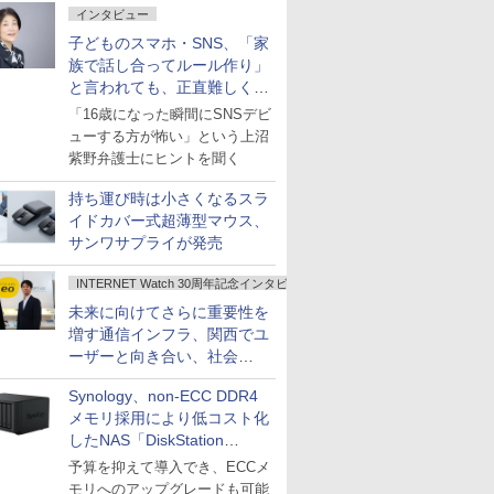
インタビュー
子どものスマホ・SNS、「家
族で話し合ってルール作り」
と言われても、正直難しくな
いですか？
「16歳になった瞬間にSNSデビ
ューする方が怖い」という上沼
紫野弁護士にヒントを聞く
持ち運び時は小さくなるスラ
イドカバー式超薄型マウス、
サンワサプライが発売
INTERNET Watch 30周年記念インタビュー
未来に向けてさらに重要性を
増す通信インフラ、関西でユ
ーザーと向き合い、社会
の“あたらしい”を起動し続け
Synology、non-ECC DDR4
る～オプテージ
メモリ採用により低コスト化
したNAS「DiskStation
neo+」シリーズ
予算を抑えて導入でき、ECCメ
モリへのアップグレードも可能