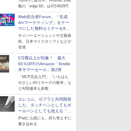
7820円で販売中。Android 16搭
載の「edge 60」は4万4820円
Web担当者Forum、「生成
AI×マーケティング」をテー
マにした無料セミナーを8月
27日にオンライン開催
サイバーエージェントや文藝春
秋、日本マイクロソフトなどが
登壇
5万冊以上が対象！ 最大
65％OFFのAmazon「Kindle
本サマーセール」第2弾
「MCP完全入門」「いちばん
やさしいAIリサーチの教本」な
どAI関連本も多数
エレコム、ゼブラと共同開発
した、タッチペンとしてもボ
ールペンとしても使える「ス
タイラスツーウェイ」発売
iPadにも紙にも、持ち替えずに
書き込める