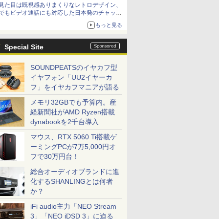
見た目は既視感ありまくりなレトロデザイン、
でもビデオ通話にも対応した日本発のチャット
アプリが登場【やじうまWatch】
もっと見る
Special Site
SOUNDPEATSのイヤカフ型
イヤフォン「UU2イヤーカ
フ」をイヤカフマニアが語る
メモリ32GBでも予算内。産
経新聞社がAMD Ryzen搭載
dynabookを2千台導入
マウス、RTX 5060 Ti搭載ゲ
ーミングPCが7万5,000円オ
フで30万円台！
総合オーディオブランドに進
化するSHANLINGとは何者
か？
iFi audio主力「NEO Stream
3」「NEO iDSD 3」に迫る