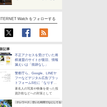
NTERNET Watch をフォローする
新記事
不正アクセスを受けていた将
棋連盟のサイトが復旧、情報
漏えいは「痕跡なし」
警察庁ら、Google、LINEヤ
フーなどデジタル広告プラッ
トフォーム5社に「なりすま
し詐欺広告」対策強化を要請
著名人の写真や映像を使った投
資詐欺などへの対策として
テレワーク、空いた時間でなにしてる？