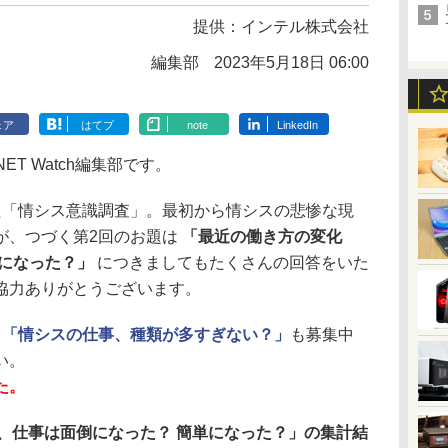
提供：
インテル株式会社
編集部
2023年5月18日 06:00
ェア
はてブ
note
LinkedIn
T Watch編集部です。
「情シス意識調査」。最初から情シスの悲惨な現
が、つづく第2回のお題は
「最近の働き方の変化
単になった？」
につきましてもたくさんの回答をいた
協力ありがとうございます。
ト「情シスの仕事、種類が多すぎない？」
も募集中
い。
た。
、仕事は面倒になった？ 簡単になった？」の集計結