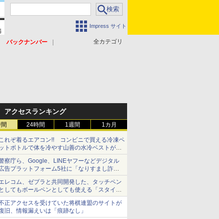
Impress サイト
全カテゴリ
バックナンバー
アクセスランキング
時間
24時間
1週間
1カ月
これぞ着るエアコン!! コンビニで買える冷凍ペ
ットボトルで体を冷やす山善の水冷ベストがロ
ードバイクにちょうどいい【ぼっち・ざ・ろー
警察庁ら、Google、LINEヤフーなどデジタル
ど！その14】【空いた時間でなにしてる？】
広告プラットフォーム5社に「なりすまし詐欺
広告」対策強化を要請 著名人の写真や映像を
エレコム、ゼブラと共同開発した、タッチペン
使った投資詐欺などへの対策として
としてもボールペンとしても使える「スタイラ
スツーウェイ」発売 iPadにも紙にも、持ち替
不正アクセスを受けていた将棋連盟のサイトが
えずに書き込める
復旧、情報漏えいは「痕跡なし」