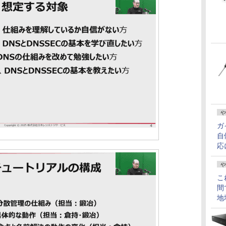
や
ガ
自
応
や
こ
間
地