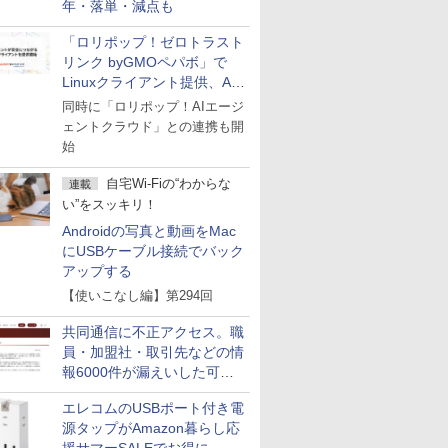
年・落単・減点も
「ロリポップ！ゼロトラスト
リンク byGMOペパボ」で
Linuxクライアント提供、AI
エージェントの接続が容易に
同時に「ロリポップ！AIエージ
ェントクラウド」との連携も開
始
自宅Wi-Fiの“わからな
連載
い”をスッキリ！
Androidの写真と動画をMac
にUSBケーブル接続でバック
アップする
【使いこなし編】第294回
共同通信に不正アクセス。職
員・加盟社・取引先などの情
報6000件が漏えいした可能
性
エレコムのUSBポート付き電
源タップがAmazon暮らし応