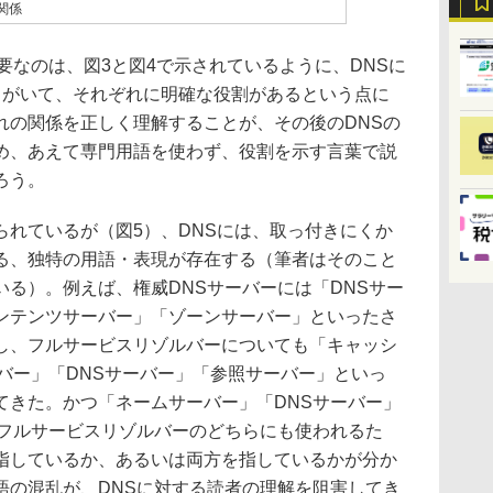
関係
なのは、図3と図4で示されているように、DNSに
）がいて、それぞれに明確な役割があるという点に
れの関係を正しく理解することが、その後のDNSの
め、あえて専門用語を使わず、役割を示す言葉で説
ろう。
れているが（図5）、DNSには、取っ付きにくか
る、独特の用語・表現が存在する（筆者はそのこと
る）。例えば、権威DNSサーバーには「DNSサー
ンテンツサーバー」「ゾーンサーバー」といったさ
し、フルサービスリゾルバーについても「キャッシ
バー」「DNSサーバー」「参照サーバー」といっ
てきた。かつ「ネームサーバー」「DNSサーバー」
とフルサービスリゾルバーのどちらにも使われるた
指しているか、あるいは両方を指しているかが分か
語の混乱が、DNSに対する読者の理解を阻害してき