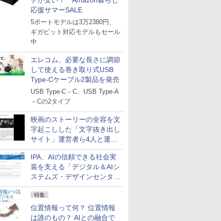
チが安い！ Amazon暮らし
応援サマーSALE
5ポートモデルは3万2380円、
ギガビット対応モデルもセール
中
エレコム、必要な長さに調節
して使える巻き取り式USB
Type-Cケーブル2製品を発売
USB Type-C－C、USB Type-A
－Cの2タイプ
映画のストーリーの全容を文
字起こしした「文字抜き出し
サイト」運営者ら4人と運営
法人に有罪判決
IPA、AIの信頼できる社会実
装を支える「デジタル＆AIシ
ステムズ・デザインセンタ
ー」新設
特集
位置情報って何？ 位置情報
は誰のもの？ AIとの融合で