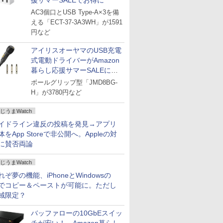
援サマーSALEでお得に
AC3個口とUSB Type-A×3を備
える「ECT-37-3A3WH」が1591
円など
アイリスオーヤマのUSB充電
式電動ドライバーがAmazon
暮らし応援サマーSALEに登
場
ボールグリップ型「JMD8BG-
H」が3780円など
じうまWatch
イドライン違反の投稿を発見→アプリ
体をApp Storeで非公開へ。Appleの対
に賛否両論
じうまWatch
れぞ夢の機能、iPhoneとWindowsの
でコピー＆ペーストが可能に。ただし
域限定？
バッファローの10GbEスイッ