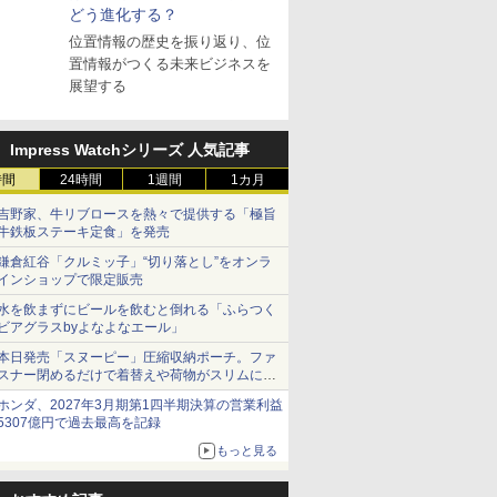
どう進化する？
位置情報の歴史を振り返り、位
置情報がつくる未来ビジネスを
展望する
Impress Watchシリーズ 人気記事
時間
24時間
1週間
1カ月
吉野家、牛リブロースを熱々で提供する「極旨
牛鉄板ステーキ定食」を発売
鎌倉紅谷「クルミッ子」“切り落とし”をオンラ
インショップで限定販売
水を飲まずにビールを飲むと倒れる「ふらつく
ビアグラスbyよなよなエール」
本日発売「スヌーピー」圧縮収納ポーチ。ファ
スナー閉めるだけで着替えや荷物がスリムにま
とまる
ホンダ、2027年3月期第1四半期決算の営業利益
5307億円で過去最高を記録
もっと見る