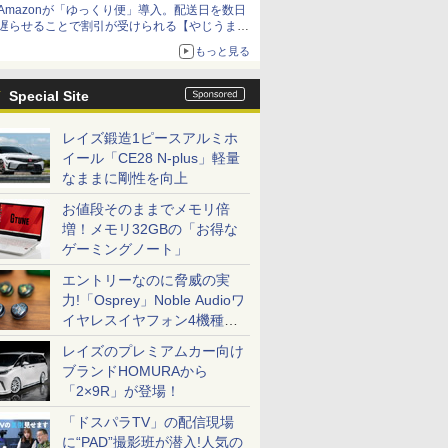
Amazonが「ゆっくり便」導入。配送日を数日
遅らせることで割引が受けられる【やじうま
Watch】
もっと見る
Special Site
レイズ鍛造1ピースアルミホ
イール「CE28 N-plus」軽量
なままに剛性を向上
お値段そのままでメモリ倍
増！メモリ32GBの「お得な
ゲーミングノート」
エントリーなのに脅威の実
力!「Osprey」Noble Audioワ
イヤレスイヤフォン4機種を
一気に聴く
レイズのプレミアムカー向け
ブランドHOMURAから
「2×9R」が登場！
「ドスパラTV」の配信現場
に“PAD”撮影班が潜入!人気の