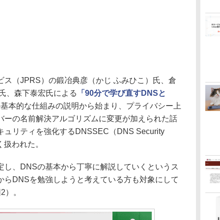
ス（JPRS）の鍛冶典彦（かじ ふみひこ）氏、倉
）氏、森下泰宏氏による
「90分で学び直すDNSと
の基本的な仕組みの説明から始まり、プライバシー上
バーの名前解決アルゴリズムに変更が加えられた話
ティを強化するDNSSEC（DNS Security
広く扱われた。
し、DNSの基本から丁寧に解説していくというス
からDNSを勉強しようと考えている方も対象にして
2）。