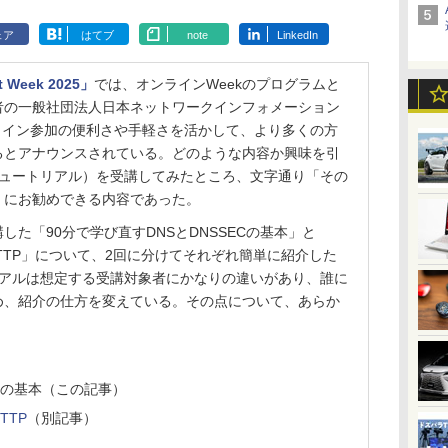
ェア
はてブ
note
LinkedIn
t Week 2025」
では、オンラインWeekのプログラムと
者の一般社団法人日本ネットワークインフォメーション
ンライン参加の便利さや手軽さを活かして、より多くの方
るとアナウンスされている。どのような内容か興味を引
チュートリアル）を受講してみたところ、文字通り「その
」にお勧めできる内容であった。
た「90分で学び直すDNSとDNSSECの基本」と
のHTTP」について、2回に分けてそれぞれ簡単に紹介した
リアルは想定する受講対象者にかなりの違いがあり、誰に
め、紹介の仕方を変えている。その点について、あらか
ECの基本（この記事）
TTP
（別記事）