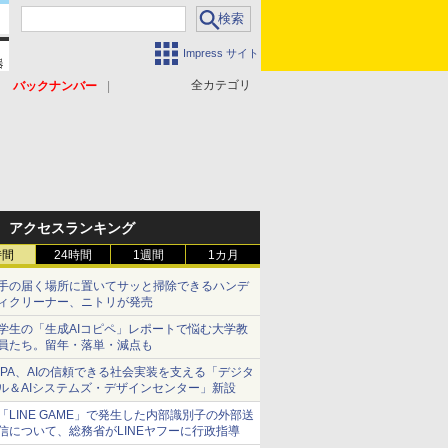
Impress サイト
全カテゴリ
バックナンバー
アクセスランキング
時間
24時間
1週間
1カ月
手の届く場所に置いてサッと掃除できるハンデ
ィクリーナー、ニトリが発売
学生の「生成AIコピペ」レポートで悩む大学教
員たち。留年・落単・減点も
IPA、AIの信頼できる社会実装を支える「デジタ
ル＆AIシステムズ・デザインセンター」新設
「LINE GAME」で発生した内部識別子の外部送
信について、総務省がLINEヤフーに行政指導