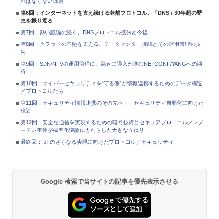
ればならない課題
第6回：インターネットを支え続ける老舗プロトコル、「DNS」30年超の歴
史を振り返る
第7回：熱い議論の続く、DNSプロトコル拡張と今後
第8回：クラウドの基盤を支える、データセンター接続とその運用管理の技
術
第9回：SDN/NFVの運用管理に、急速に導入が進むNETCONF/YANGへの期
待
第10回：サイバーセキュリティを“守る側”が情報連携するためのデータ構造
／プロトコルたち
第11回：セキュリティ情報連携のその先へ――セキュリティ自動化に向けた
検討
第12回：安全な通信を実現するための暗号技術とセキュアプロトコル／スノ
ーデン事件が標準化議論にもたらした大きなうねり
最終回：IoTのさらなる実現に向けたプロトコル／セキュリティ
Google 検索で当サイトの記事を優先表示させる