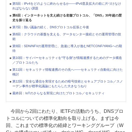
第5回：IPv4をどのように終わらせるか――IPv6普及拡大の前に片づけなけ
ればならない課題
第6回：インターネットを支え続ける老舗プロトコル、「DNS」30年超の歴
史を振り返る
第7回：熱い議論の続く、DNSプロトコル拡張と今後
第8回：クラウドの基盤を支える、データセンター接続とその運用管理の技
術
第9回：SDN/NFVの運用管理に、急速に導入が進むNETCONF/YANGへの期
待
第10回：サイバーセキュリティを“守る側”が情報連携するためのデータ構造
／プロトコルたち
第11回：セキュリティ情報連携のその先へ――セキュリティ自動化に向けた
検討
第12回：安全な通信を実現するための暗号技術とセキュアプロトコル／スノ
ーデン事件が標準化議論にもたらした大きなうねり
最終回：IoTのさらなる実現に向けたプロトコル／セキュリティ
今回から2回にわたり、IETFの活動のうち、DNSプロ
トコルについての標準化動向を取り上げる。まずは今
回、これまでの標準化の経緯とワーキンググループ（W