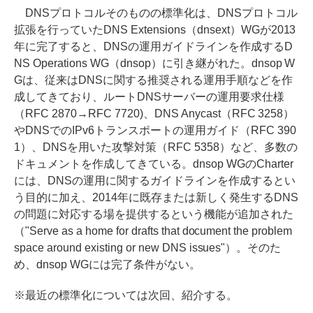
DNSプロトコルそのものの標準化は、DNSプロトコル
拡張を行っていたDNS Extensions（dnsext）WGが2013
年に完了すると、DNSの運用ガイドラインを作成するD
NS Operations WG（dnsop）に引き継がれた。dnsop W
Gは、従来はDNSに関する推奨される運用手順などを作
成してきており、ルートDNSサーバーの運用要求仕様
（RFC 2870→RFC 7720)、DNS Anycast（RFC 3258）
やDNSでのIPv6トランスポートの運用ガイド（RFC 390
1）、DNSを用いた攻撃対策（RFC 5358）など、多数の
ドキュメントを作成してきている。dnsop WGのCharter
には、DNSの運用に関するガイドラインを作成するとい
う目的に加え、2014年に既存または新しく発生するDNS
の問題に対応する場を提供するという機能が追加された
（"Serve as a home for drafts that document the problem
space around existing or new DNS issues"）。そのた
め、dnsop WGには完了条件がない。
※最近の標準化については次回、紹介する。