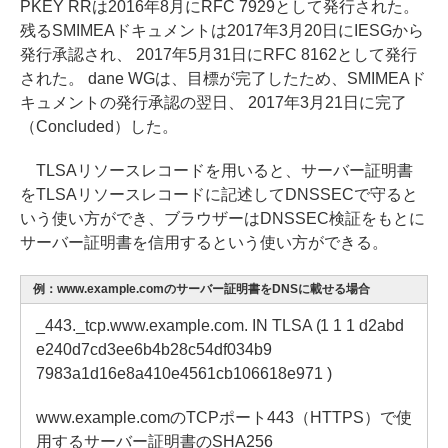
PKEY RRは2016年8月にRFC 7929として発行された。
残るSMIMEAドキュメントは2017年3月20日にIESGから
発行承認され、 2017年5月31日にRFC 8162として発行
された。 dane WGは、目標が完了したため、SMIMEAド
キュメントの発行承認の翌日、 2017年3月21日に完了
（Concluded）した。
TLSAリソースレコードを用いると、サーバー証明書
をTLSAリソースレコードに記述してDNSSECで守ると
いう使い方ができ、ブラウザーはDNSSEC検証をもとに
サーバー証明書を信用するという使い方ができる。
例：www.example.comのサーバー証明書をDNSに載せる場合
_443._tcp.www.example.com. IN TLSA (1 1 1 d2abd
e240d7cd3ee6b4b28c54df034b9
7983a1d16e8a410e4561cb106618e971 )
www.example.comのTCPポート443（HTTPS）で使
用するサーバー証明書のSHA256