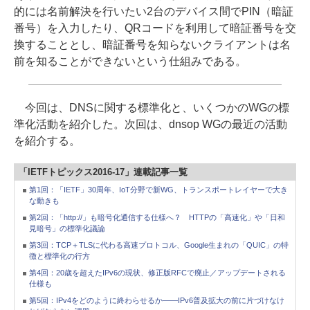
的には名前解決を行いたい2台のデバイス間でPIN（暗証
番号）を入力したり、QRコードを利用して暗証番号を交
換することとし、暗証番号を知らないクライアントは名
前を知ることができないという仕組みである。
今回は、DNSに関する標準化と、いくつかのWGの標
準化活動を紹介した。次回は、dnsop WGの最近の活動
を紹介する。
「IETFトピックス2016-17」連載記事一覧
第1回：「IETF」30周年、IoT分野で新WG、トランスポートレイヤーで大き
な動きも
第2回：「http://」も暗号化通信する仕様へ？ HTTPの「高速化」や「日和
見暗号」の標準化議論
第3回：TCP＋TLSに代わる高速プロトコル、Google生まれの「QUIC」の特
徴と標準化の行方
第4回：20歳を超えたIPv6の現状、修正版RFCで廃止／アップデートされる
仕様も
第5回：IPv4をどのように終わらせるか――IPv6普及拡大の前に片づけなけ