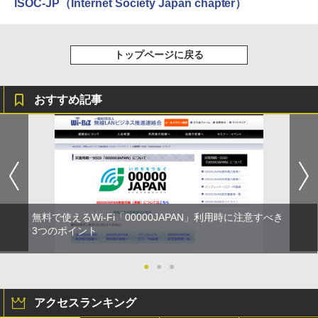
ISOC-JP（Internet Society Japan chapter）
トップページに戻る
おすすめ記事
無料で使えるWi-Fi「00000JAPAN」利用時に注意すべき
3つのポイント
●
●
●
アクセスランキング