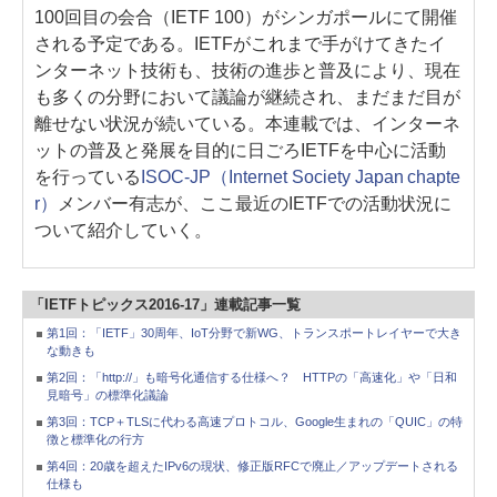
100回目の会合（IETF 100）がシンガポールにて開催
される予定である。IETFがこれまで手がけてきたイ
ンターネット技術も、技術の進歩と普及により、現在
も多くの分野において議論が継続され、まだまだ目が
離せない状況が続いている。本連載では、インターネ
ットの普及と発展を目的に日ごろIETFを中心に活動
を行っている
ISOC-JP（Internet Society Japan chapte
r）
メンバー有志が、ここ最近のIETFでの活動状況に
ついて紹介していく。
「IETFトピックス2016-17」連載記事一覧
第1回：「IETF」30周年、IoT分野で新WG、トランスポートレイヤーで大き
な動きも
第2回：「http://」も暗号化通信する仕様へ？ HTTPの「高速化」や「日和
見暗号」の標準化議論
第3回：TCP＋TLSに代わる高速プロトコル、Google生まれの「QUIC」の特
徴と標準化の行方
第4回：20歳を超えたIPv6の現状、修正版RFCで廃止／アップデートされる
仕様も