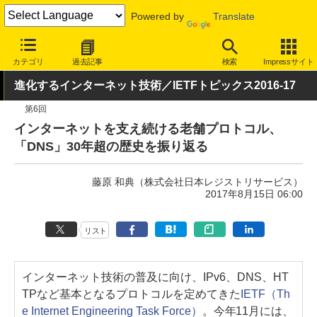
Powered by
Translate
INTERNET Watch
トピック
業界動向
技術/規格
カテゴリ
過去記事
検索
Impressサイト
進化するインターネット技術／IETFトピックス2016-17
第6回
インターネットを支え続ける老舗プロトコル、
「DNS」30年超の歴史を振り返る
藤原 和典（株式会社日本レジストリサービス）
2017年8月15日 06:00
リスト
インターネット技術の普及に向け、IPv6、DNS、HT
TPなど基本となるプロトコルを定めてきた
IETF（Th
e Internet Engineering Task Force）
。今年11月には、