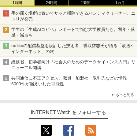
1時間
24時間
1週間
1カ月
手の届く場所に置いてサッと掃除できるハンディクリーナー、ニ
トリが発売
学生の「生成AIコピペ」レポートで悩む大学教員たち。留年・落
単・減点も
radikoの配信基盤を設計した技術者、香取啓志氏が語る「放送×
インターネット」の次
総務省、初学者向け「社会人のためのデータサイエンス入門」リ
ニューアル開講
共同通信に不正アクセス。職員・加盟社・取引先などの情報
6000件が漏えいした可能性
もっと見る
INTERNET Watch をフォローする