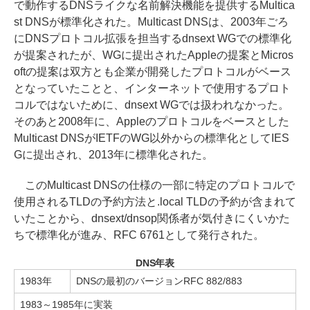
で動作するDNSライクな名前解決機能を提供するMultica
st DNSが標準化された。Multicast DNSは、2003年ごろ
にDNSプロトコル拡張を担当するdnsext WGでの標準化
が提案されたが、WGに提出されたAppleの提案とMicros
oftの提案は双方とも企業が開発したプロトコルがベース
となっていたことと、インターネットで使用するプロト
コルではないために、dnsext WGでは扱われなかった。
そのあと2008年に、Appleのプロトコルをベースとした
Multicast DNSがIETFのWG以外からの標準化としてIES
Gに提出され、2013年に標準化された。
このMulticast DNSの仕様の一部に特定のプロトコルで
使用されるTLDの予約方法と.local TLDの予約が含まれて
いたことから、dnsext/dnsop関係者が気付きにくいかた
ちで標準化が進み、RFC 6761として発行された。
DNS年表
1983年
DNSの最初のバージョンRFC 882/883
1983～1985年に実装