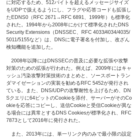
に対応するため、512バイトを超えるメッセージサイズ
をUDPで扱えるようにし、フラグや応答コードも拡張し
たEDNS0（RFC 2671→RFC 6891、1999年）も標準化
された。1994年から2008年にかけて標準化されたDNS
Security Extensions（DNSSEC、RFC 4033/4034/4035/
5011/5155など）は、DNSに電子署名を付加し、改ざん
検知機能を追加した。
2008年以降にはDNSSECの普及に必要な拡張や攻撃
対策のための拡張が行われた。例えば、2009年にはキャ
ッシュ汚染攻撃対策技術のまとめと、ソースポートラン
ダマイゼーションの実装を勧めるRFC 5452が発行され
ている。また、DNS/UDPの攻撃耐性を上げるため、DN
Sクエリに64ビットのCookieを添付、サーバーがそのCo
okieを応答にコピーし、送信Cookieと受信Cookieが異な
る場合には異常とするDNS Cookiesが標準化され、RFC
7873として2016年に発行された。
また、2013年には、単一リンク内のみで最小限の設定