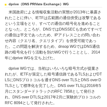
dprive（DNS PRIVate Exchange）WG
米国政府による情報収集活動の実態が2013年に暴露さ
れたことに伴い、IETFは広範囲の通信傍受は攻撃である
という立場をとり、すべての通信の暗号化を進めること
となった。ところが、DNSではDNSSECも含めてすべて
の通信は平文であったため、IPアドレスごとの問い合わ
せ内容（クエリ名、クエリタイプ）を傍受可能であっ
た。この問題を解決するため、dnsop WGではDNS通信
路の暗号化を行う活動を別のWGで行うこととし、2014
年にdprive WGを立ち上げた。
dprive WGでは、当初はいろいろな暗号方式が提案さ
れたが、IETFが策定した暗号通信路であるTLSおよびDT
LSにDNSプロトコルを通すDNS over TLSとDNS over D
TLSとして標準化を完了した。DNS over TLSは2016年5
月にスタンダードトラックのRFC 7858として発行さ
れ、DNS over DTLSは2017年2月に実験的プロトコルの
RFC 8094として発行された。