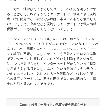
一方で、通常はそこまでしてユーザーの身元を明らかにす
ることはなく、匿名をうたうアンケートで、信頼できる実施
者、特に問題のない設問であれば、本当に匿名だと信用して
いいでしょう。企業などが実施するアンケートでは個人情報
保護ポリシーも確認しておくといいでしょう。
インターネット（デジタル）のことは、何となく「0」か
「1」かのハッキリした答えがあるはずだ、というイメージが
ありました。黒田さんのおっしゃる、エンジニアでも「テー
マや設問に不審な点はないか」という意外とアナログな基準
でアンケートに回答していいかどうかを判断するという話
は、少し意外でもあり、インターネットだからといって特別
な考え方をする必要はないんだ、という意味では少し安心し
た面もありました。妙に立ち入った質問など、怪しいと感じ
られるアンケートには、匿名か匿名でないかに関わらず、慎
重に対応するのがよさそうです。
Google 検索で当サイトの記事を優先表示させる