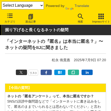
Powered by
Translate
INTERNET Watch
トピック
ネット基礎知識
カテゴリ
過去記事
検索
Impressサイト
掘り下げると長くなるネットの疑問
「インターネットの『匿名』は本当に匿名？」〜
ネットの疑問をIIJに聞きました
松永 侑貴惠
2025年7月9日 07:20
リスト
【今回の質問】
ネットの「匿名アンケート」って、本当に匿名ですか？
SNSの誹謗中傷問題などで「インターネットに書き込みをし
て、匿名のままでいられるとは思わないでください」と言わ