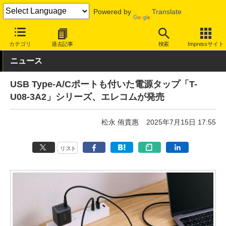
Powered by
Translate
INTERNET Watch
ハードウェア
周辺機器
カテゴリ
過去記事
検索
Impressサイト
ニュース
USB Type-A/Cポートも付いた電源タップ「T-
U08-3A2」シリーズ、エレコムが発売
松永 侑貴惠
2025年7月15日 17:55
リスト