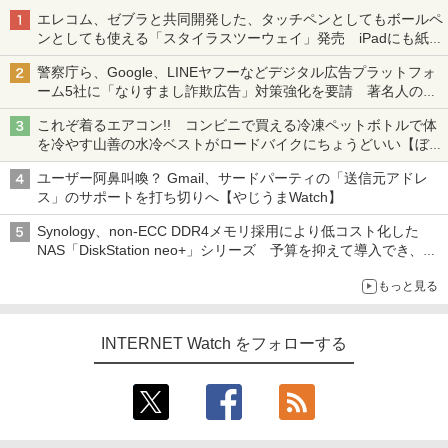
エレコム、ゼブラと共同開発した、タッチペンとしてもボールペ
ンとしても使える「スタイラスツーウェイ」発売 iPadにも紙に
も、持ち替えずに書き込める
警察庁ら、Google、LINEヤフーなどデジタル広告プラットフォ
ーム5社に「なりすまし詐欺広告」対策強化を要請 著名人の写
真や映像を使った投資詐欺などへの対策として
これぞ着るエアコン!! コンビニで買える冷凍ペットボトルで体
を冷やす山善の水冷ベストがロードバイクにちょうどいい【ぼっ
ち・ざ・ろーど！その14】【空いた時間でなにしてる？】
ユーザー阿鼻叫喚？ Gmail、サードパーティの「送信元アドレ
ス」のサポートを打ち切りへ【やじうまWatch】
Synology、non-ECC DDR4メモリ採用により低コスト化した
NAS「DiskStation neo+」シリーズ 予算を抑えて導入でき、
ECCメモリへのアップグレードも可能
もっと見る
INTERNET Watch をフォローする