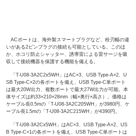
ACポートは、海外製スマートプラグなど、栓刃幅の違
いがある2ピンプラグの接続も可能としている。このほ
か、ホコリ防止シャッター、誘導雷による雷サージを吸
収して接続機器を保護する機能を備える。
「T-U08-3A2C2x5WH」はAC×3、USB Type-A×2、U
SB Type-C×2の各ポートを備え、USB Type-C単ポート
は最大20W出力、複数ポートで最大27W出力が可能。本
体サイズは約33×210×28mm（幅×奥行×高さ）。価格は
ケーブル長0.5mの「T-U08-3A2C205WH」が3980円、ケ
ーブル長1.5mの「T-U08-3A2C215WH」が4390円。
「T-U08-3A2Cx5WH」はAC×3、USB Type-A×2、US
B Type-C×1の各ポートを備え、USB Type-C単ポートは